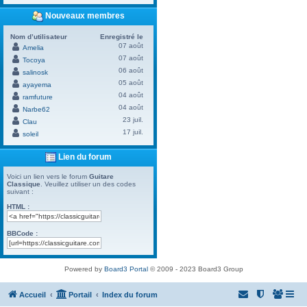
Nouveaux membres
Nom d’utilisateur
Enregistré le
07 août
Amelia
07 août
Tocoya
06 août
salinosk
05 août
ayayema
04 août
ramfuture
04 août
Narbe62
23 juil.
Clau
17 juil.
soleil
Lien du forum
Voici un lien vers le forum
Guitare
Classique
. Veuillez utiliser un des codes
suivant :
HTML :
BBCode :
Powered by
Board3 Portal
© 2009 - 2023 Board3 Group
Accueil
Portail
Index du forum