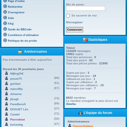
Page d’index
Mot de passe :
Rechercher
S’enregistrer
Se souvenir de moi
Aide
M’enregistrer
FAQ
Guide du BBCode
Conditions d’utilisation
Statistiques
Politique de vie privée
Totaux
134445
messages
Anniversaires
19861
sujets
Total des annonces :
0
Pas d’anniversaire à fêter aujourd’hui
Total des post-it :
62
Total des pièces jointes :
21995
Durant les 30 prochains jours
Sujets par jour :
3
M@ngOr€
Messages par jour :
19
(68)
proust75
Utilisateurs par jour :
1
Sujets par utilisateur :
2
(51)
grichkof
Messages par utilisateur :
15
(67)
Messages par sujet :
7
marcofifty
Johanne
8822
membres
(74)
jdcagli
Le membre enregistré le plus récent est
(69)
Amelia
.
FrereBenoît
(37)
DOGUET Léo
L’équipe du forum
(72)
Cassiel
(50)
Pierrotinot
Administrateurs
(47)
boineekig
ClassicGuitare