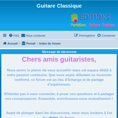
Guitare Classique
FAQ
Nous contacter
S’enregistrer
Connexion
Accueil
Portail
Index du forum
Message de bienvenue
Chers amis guitaristes,
Nous avons le plaisir de vous accueillir dans cet espace dédié à
notre passion commune. Que vous soyez débutant ou musicien
confirmé, ce forum est un lieu d'échange et de partage
d'expériences.
N'hésitez pas à vous connecter, à poser vos questions et à partager
vos connaissances. Ensemble, enrichissons-nous mutuellement !
Avant de plonger dans les discussions, nous vous invitons à lire
les
règles
du forum.