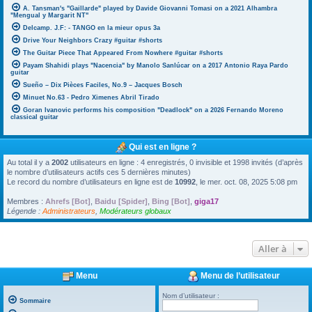
A. Tansman's "Gaillarde" played by Davide Giovanni Tomasi on a 2021 Alhambra
"Mengual y Margarit NT"
Delcamp. J.F: - TANGO en la mieur opus 3a
Drive Your Neighbors Crazy #guitar #shorts
The Guitar Piece That Appeared From Nowhere #guitar #shorts
Payam Shahidi plays "Nacencia" by Manolo Sanlúcar on a 2017 Antonio Raya Pardo
guitar
Sueño – Dix Pièces Faciles, No.9 – Jacques Bosch
Minuet No.63 - Pedro Ximenes Abril Tirado
Goran Ivanovic performs his composition "Deadlock" on a 2026 Fernando Moreno
classical guitar
Qui est en ligne ?
Au total il y a
2002
utilisateurs en ligne : 4 enregistrés, 0 invisible et 1998 invités (d’après
le nombre d’utilisateurs actifs ces 5 dernières minutes)
Le record du nombre d’utilisateurs en ligne est de
10992
, le mer. oct. 08, 2025 5:08 pm
Membres :
Ahrefs [Bot]
,
Baidu [Spider]
,
Bing [Bot]
,
giga17
Légende :
Administrateurs
,
Modérateurs globaux
Aller à
Menu
Menu de l’utilisateur
Nom d’utilisateur :
Sommaire