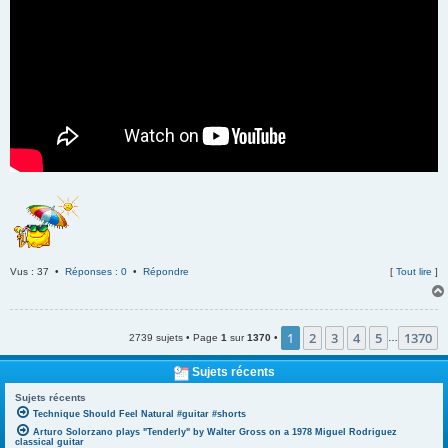
Vus : 37 •
Réponses : 0
•
Répondre
[
Tout lire
]
1
2
3
4
5
1370
2739 sujets • Page
1
sur
1370
•
…
Sujets récents
Sujets récents
Technique Should Feel Natural #guitar #shorts
Arturo Solorzano plays "Tenderly" by Walter Gross on a 1978 Miguel Rodriguez
classical guitar