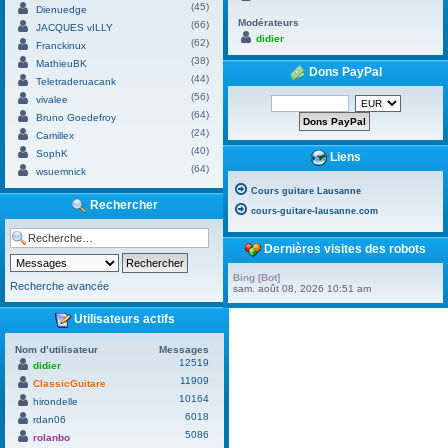
(45)
Dienuedge
Modérateurs
(66)
JACQUES vILLY
didier
(62)
Franckinux
(38)
MathieuBK
Dons PayPal
(44)
Teletraderuacank
(56)
vivalee
(64)
Bruno Goedefroy
(24)
Camillex
(40)
SophK
Liens
(64)
wsuemnick
Cours guitare Lausanne
Rechercher
cours-guitare-lausanne.com
Dernières visites des robots
Bing [Bot]
Recherche avancée
sam. août 08, 2026 10:51 am
Utilisateurs actifs
Nom d’utilisateur
Messages
12519
didier
11909
ClassicGuitare
10164
hirondelle
6018
rdan06
5086
rolanbo