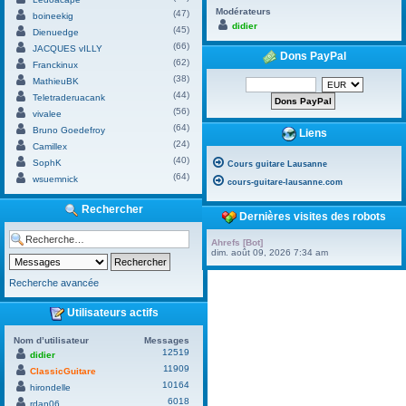
Modérateurs
(47)
boineekig
didier
(45)
Dienuedge
(66)
JACQUES vILLY
Dons PayPal
(62)
Franckinux
(38)
MathieuBK
(44)
Teletraderuacank
(56)
vivalee
(64)
Bruno Goedefroy
Liens
(24)
Camillex
(40)
SophK
Cours guitare Lausanne
(64)
wsuemnick
cours-guitare-lausanne.com
Rechercher
Dernières visites des robots
Ahrefs [Bot]
dim. août 09, 2026 7:34 am
Recherche avancée
Utilisateurs actifs
Nom d’utilisateur
Messages
12519
didier
11909
ClassicGuitare
10164
hirondelle
6018
rdan06