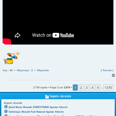
Vus : 49 •
Réponses : 0
•
Répondre
[
Tout lire
]
1
2
3
4
5
1370
2739 sujets • Page
1
sur
1370
•
…
Sujets récents
Sujets récents
Quiet Music Reveals EVERYTHING #guitar #shorts
Technique Should Feel Natural #guitar #shorts