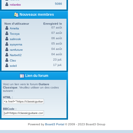
5086
rolanbo
Nouveaux membres
Nom d’utilisateur
Enregistré le
07 août
Amelia
07 août
Tocoya
06 août
salinosk
05 août
ayayema
04 août
ramfuture
04 août
Narbe62
23 juil.
Clau
17 juil.
soleil
Lien du forum
Voici un lien vers le forum
Guitare
Classique
. Veuillez utiliser un des codes
suivant :
HTML :
BBCode :
Powered by
Board3 Portal
© 2009 - 2023 Board3 Group