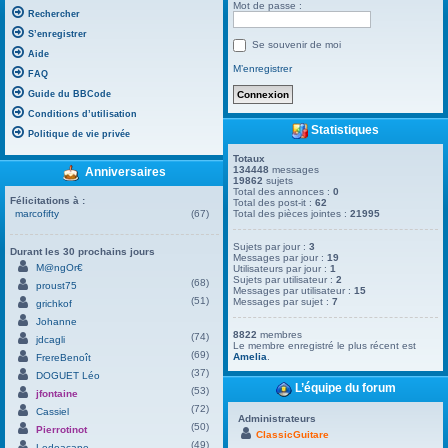
Mot de passe :
Rechercher
S’enregistrer
Se souvenir de moi
Aide
M’enregistrer
FAQ
Guide du BBCode
Conditions d’utilisation
Statistiques
Politique de vie privée
Totaux
134448
messages
Anniversaires
19862
sujets
Total des annonces :
0
Félicitations à :
Total des post-it :
62
marcofifty
(67)
Total des pièces jointes :
21995
Sujets par jour :
3
Durant les 30 prochains jours
Messages par jour :
19
M@ngOr€
Utilisateurs par jour :
1
Sujets par utilisateur :
2
(68)
proust75
Messages par utilisateur :
15
(51)
Messages par sujet :
7
grichkof
Johanne
8822
membres
(74)
jdcagli
Le membre enregistré le plus récent est
(69)
Amelia
.
FrereBenoît
(37)
DOGUET Léo
L’équipe du forum
(53)
jfontaine
(72)
Cassiel
Administrateurs
(50)
Pierrotinot
ClassicGuitare
(49)
Ledoacape