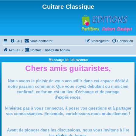
Guitare Classique
FAQ
Nous contacter
S’enregistrer
Connexion
Accueil
Portail
Index du forum
Message de bienvenue
Chers amis guitaristes,
Nous avons le plaisir de vous accueillir dans cet espace dédié à
notre passion commune. Que vous soyez débutant ou musicien
confirmé, ce forum est un lieu d'échange et de partage
d'expériences.
N'hésitez pas à vous connecter, à poser vos questions et à partager
vos connaissances. Ensemble, enrichissons-nous mutuellement !
Avant de plonger dans les discussions, nous vous invitons à lire
les
règles
du forum.