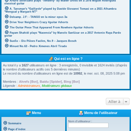
Arturo Solorzano plays "Tenderly" by Walter Gross on a 1978 Miguel Rodriguez
classical guitar
A. Tansman's "Gaillarde" played by Davide Giovanni Tomasi on a 2021 Alhambra
"Mengual y Margarit NT"
Delcamp. J.F: - TANGO en la mieur opus 3a
Drive Your Neighbors Crazy #guitar #shorts
The Guitar Piece That Appeared From Nowhere #guitar #shorts
Payam Shahidi plays "Nacencia" by Manolo Sanlúcar on a 2017 Antonio Raya Pardo
guitar
Sueño – Dix Pièces Faciles, No.9 – Jacques Bosch
Minuet No.63 - Pedro Ximenes Abril Tirado
Qui est en ligne ?
Au total il y a
1627
utilisateurs en ligne : 3 enregistrés, 0 invisible et 1624 invités (d’après
le nombre d’utilisateurs actifs ces 5 dernières minutes)
Le record du nombre d’utilisateurs en ligne est de
10992
, le mer. oct. 08, 2025 5:08 pm
Membres :
Ahrefs [Bot]
,
Baidu [Spider]
,
Bing [Bot]
Légende :
Administrateurs
,
Modérateurs globaux
Aller à
Menu
Menu de l’utilisateur
Nom d’utilisateur :
Sommaire
Page d’index