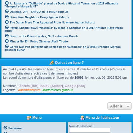
A. Tansman's "Gaillarde" played by Davide Giovanni Tomasi on a 2021 Alhambra
"Mengual y Margarit NT"
Delcamp. J.F: - TANGO en la mieur opus 3a
Drive Your Neighbors Crazy #guitar #shorts
The Guitar Piece That Appeared From Nowhere #guitar #shorts
Payam Shahidi plays "Nacencia" by Manolo Sanlúcar on a 2017 Antonio Raya Pardo
guitar
Sueño – Dix Pièces Faciles, No.9 – Jacques Bosch
Minuet No.63 - Pedro Ximenes Abril Tirado
Goran Ivanovic performs his composition "Deadlock" on a 2026 Fernando Moreno
classical guitar
Qui est en ligne ?
Au total il y a
46
utilisateurs en ligne : 3 enregistrés, 0 invisible et 43 invités (d’après le
nombre d’utilisateurs actifs ces 5 dernières minutes)
Le record du nombre d’utilisateurs en ligne est de
10992
, le mer. oct. 08, 2025 5:08 pm
Membres :
Ahrefs [Bot]
,
Baidu [Spider]
,
Google [Bot]
Légende :
Administrateurs
,
Modérateurs globaux
Aller à
Menu
Menu de l’utilisateur
Nom d’utilisateur :
Sommaire