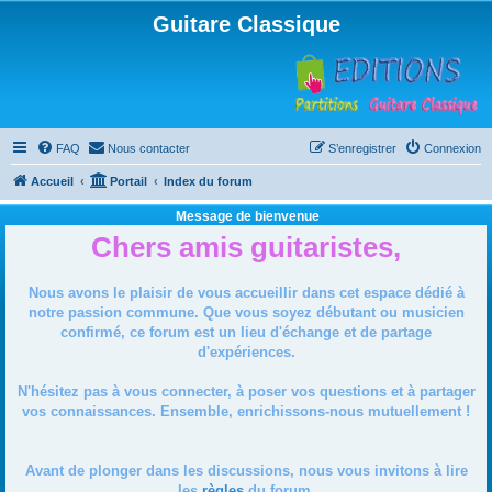
Guitare Classique
FAQ
Nous contacter
S’enregistrer
Connexion
Accueil
Portail
Index du forum
Message de bienvenue
Chers amis guitaristes,
Nous avons le plaisir de vous accueillir dans cet espace dédié à
notre passion commune. Que vous soyez débutant ou musicien
confirmé, ce forum est un lieu d'échange et de partage
d'expériences.
N'hésitez pas à vous connecter, à poser vos questions et à partager
vos connaissances. Ensemble, enrichissons-nous mutuellement !
Avant de plonger dans les discussions, nous vous invitons à lire
les
règles
du forum.