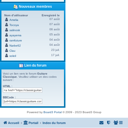
Nouveaux membres
Nom d’utilisateur
Enregistré le
07 août
Amelia
07 août
Tocoya
06 août
salinosk
05 août
ayayema
04 août
ramfuture
04 août
Narbe62
23 juil.
Clau
17 juil.
soleil
Lien du forum
Voici un lien vers le forum
Guitare
Classique
. Veuillez utiliser un des codes
suivant :
HTML :
BBCode :
Powered by
Board3 Portal
© 2009 - 2023 Board3 Group
Accueil
Portail
Index du forum