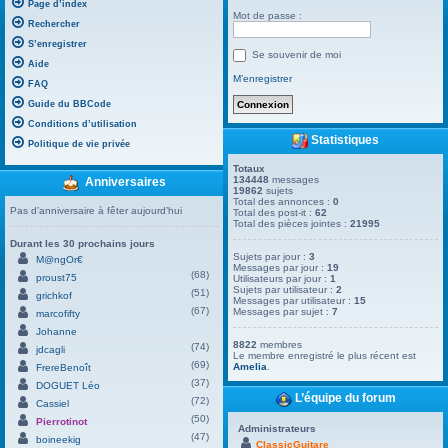
Page d’index
Mot de passe :
Rechercher
S’enregistrer
Se souvenir de moi
Aide
M’enregistrer
FAQ
Guide du BBCode
Conditions d’utilisation
Statistiques
Politique de vie privée
Totaux
134448
messages
Anniversaires
19862
sujets
Total des annonces :
0
Pas d’anniversaire à fêter aujourd’hui
Total des post-it :
62
Total des pièces jointes :
21995
Durant les 30 prochains jours
Sujets par jour :
3
M@ngOr€
Messages par jour :
19
(68)
proust75
Utilisateurs par jour :
1
Sujets par utilisateur :
2
(51)
grichkof
Messages par utilisateur :
15
(67)
Messages par sujet :
7
marcofifty
Johanne
8822
membres
(74)
jdcagli
Le membre enregistré le plus récent est
(69)
Amelia
.
FrereBenoît
(37)
DOGUET Léo
L’équipe du forum
(72)
Cassiel
(50)
Pierrotinot
Administrateurs
(47)
boineekig
ClassicGuitare