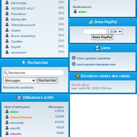
(45)
Dienuedge
Modérateurs
(66)
JACQUES vILLY
didier
(62)
Franckinux
(38)
MathieuBK
Dons PayPal
(44)
Teletraderuacank
(56)
vivalee
(64)
Bruno Goedefroy
(24)
Camillex
(40)
SophK
Liens
(64)
wsuemnick
Cours guitare Lausanne
Rechercher
cours-guitare-lausanne.com
Dernières visites des robots
Ahrefs [Bot]
Recherche avancée
sam. août 08, 2026 5:56 pm
Utilisateurs actifs
Nom d’utilisateur
Messages
12519
didier
11909
ClassicGuitare
10164
hirondelle
6018
rdan06
5086
rolanbo