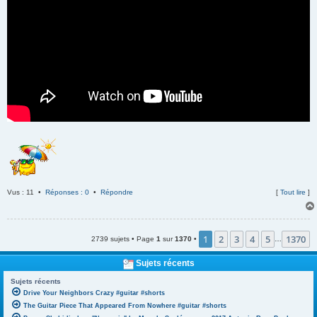
Vus : 11 •
Réponses : 0
•
Répondre
[
Tout lire
]
1
2
3
4
5
1370
2739 sujets • Page
1
sur
1370
•
…
Sujets récents
Sujets récents
Drive Your Neighbors Crazy #guitar #shorts
The Guitar Piece That Appeared From Nowhere #guitar #shorts