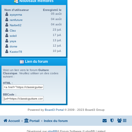
Nouveaux membres
Nom d’utilisateur
Enregistré le
05 août
ayayema
04 août
ramfuture
04 août
Narbe62
23 juil.
Clau
17 juil.
soleil
13 juil.
yaya
12 juil.
dome
10 juil.
Kastor78
Lien du forum
Voici un lien vers le forum
Guitare
Classique
. Veuillez utiliser un des codes
suivant :
HTML :
BBCode :
Powered by
Board3 Portal
© 2009 - 2023 Board3 Group
Accueil
Portail
Index du forum
Développé par
phpBB
® Forum Software © phpBB Limited