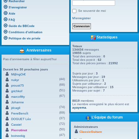
Rechercher
S’enregistrer
Se souvenir de moi
Aide
M’enregistrer
FAQ
Guide du BBCode
Conditions d’utilisation
Statistiques
Politique de vie privée
Totaux
134434
messages
Anniversaires
19855
sujets
Total des annonces :
0
Pas d’anniversaire à fêter aujourd’hui
Total des post-it :
62
Total des pièces jointes :
21992
Durant les 30 prochains jours
Sujets par jour :
3
M@ngOr€
Messages par jour :
19
(44)
nukyr
Utilisateurs par jour :
1
Sujets par utilisateur :
2
(68)
proust75
Messages par utilisateur :
15
(51)
Messages par sujet :
7
grichkof
(67)
marcofifty
8819
membres
Johanne
Le membre enregistré le plus récent est
(74)
ayayema
.
jdcagli
(69)
FrereBenoît
L’équipe du forum
(37)
DOGUET Léo
(72)
Cassiel
Administrateurs
(50)
Pierrotinot
ClassicGuitare
(47)
boineekig