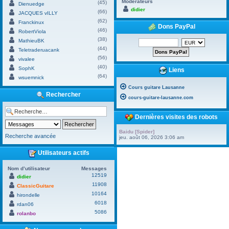
Modérateurs
(45)
Dienuedge
didier
(66)
JACQUES vILLY
(62)
Franckinux
Dons PayPal
(46)
RobertViola
(38)
MathieuBK
(44)
Teletraderuacank
(56)
vivalee
(40)
SophK
Liens
(64)
wsuemnick
Cours guitare Lausanne
Rechercher
cours-guitare-lausanne.com
Dernières visites des robots
Baidu [Spider]
Recherche avancée
jeu. août 06, 2026 3:06 am
Utilisateurs actifs
Nom d’utilisateur
Messages
12519
didier
11908
ClassicGuitare
10164
hirondelle
6018
rdan06
5086
rolanbo