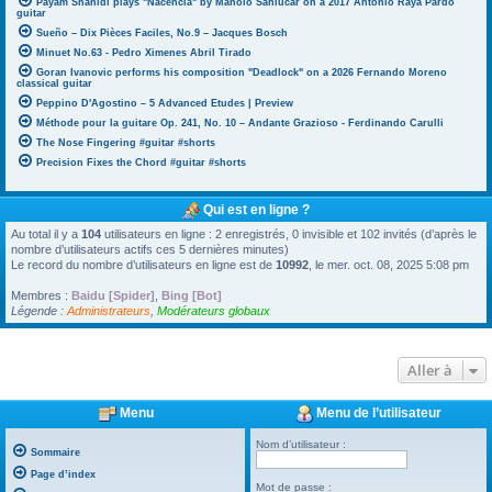
Payam Shahidi plays "Nacencia" by Manolo Sanlúcar on a 2017 Antonio Raya Pardo
guitar
Sueño – Dix Pièces Faciles, No.9 – Jacques Bosch
Minuet No.63 - Pedro Ximenes Abril Tirado
Goran Ivanovic performs his composition "Deadlock" on a 2026 Fernando Moreno
classical guitar
Peppino D'Agostino – 5 Advanced Etudes | Preview
Méthode pour la guitare Op. 241, No. 10 – Andante Grazioso - Ferdinando Carulli
The Nose Fingering #guitar #shorts
Precision Fixes the Chord #guitar #shorts
Qui est en ligne ?
Au total il y a
104
utilisateurs en ligne : 2 enregistrés, 0 invisible et 102 invités (d’après le
nombre d’utilisateurs actifs ces 5 dernières minutes)
Le record du nombre d’utilisateurs en ligne est de
10992
, le mer. oct. 08, 2025 5:08 pm
Membres :
Baidu [Spider]
,
Bing [Bot]
Légende :
Administrateurs
,
Modérateurs globaux
Aller à
Menu
Menu de l’utilisateur
Nom d’utilisateur :
Sommaire
Page d’index
Mot de passe :