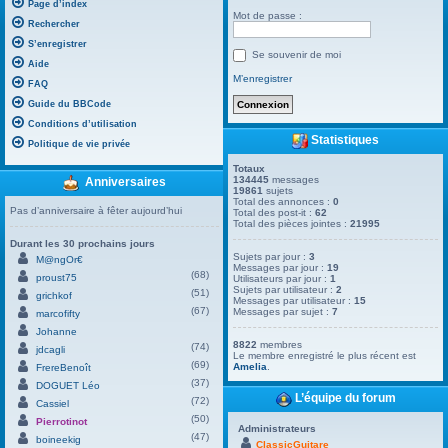
Page d’index
Mot de passe :
Rechercher
S’enregistrer
Se souvenir de moi
Aide
M’enregistrer
FAQ
Guide du BBCode
Conditions d’utilisation
Statistiques
Politique de vie privée
Totaux
134445
messages
Anniversaires
19861
sujets
Total des annonces :
0
Pas d’anniversaire à fêter aujourd’hui
Total des post-it :
62
Total des pièces jointes :
21995
Durant les 30 prochains jours
Sujets par jour :
3
M@ngOr€
Messages par jour :
19
(68)
proust75
Utilisateurs par jour :
1
Sujets par utilisateur :
2
(51)
grichkof
Messages par utilisateur :
15
(67)
Messages par sujet :
7
marcofifty
Johanne
8822
membres
(74)
jdcagli
Le membre enregistré le plus récent est
(69)
Amelia
.
FrereBenoît
(37)
DOGUET Léo
L’équipe du forum
(72)
Cassiel
(50)
Pierrotinot
Administrateurs
(47)
boineekig
ClassicGuitare