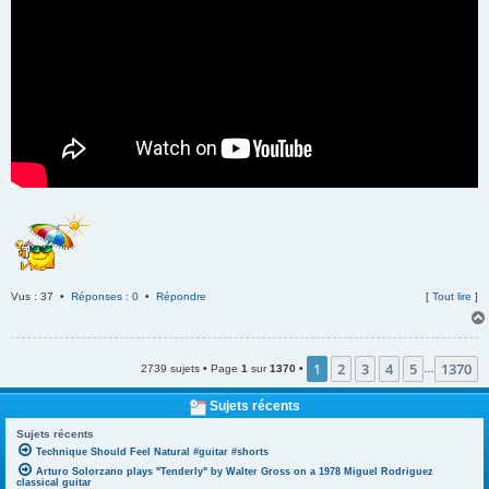
Vus : 37 •
Réponses : 0
•
Répondre
[
Tout lire
]
1
2
3
4
5
1370
2739 sujets • Page
1
sur
1370
•
…
Sujets récents
Sujets récents
Technique Should Feel Natural #guitar #shorts
Arturo Solorzano plays "Tenderly" by Walter Gross on a 1978 Miguel Rodriguez
classical guitar