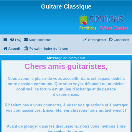
Guitare Classique
FAQ
Nous contacter
S’enregistrer
Connexion
Accueil
Portail
Index du forum
Message de bienvenue
Chers amis guitaristes,
Nous avons le plaisir de vous accueillir dans cet espace dédié à
notre passion commune. Que vous soyez débutant ou musicien
confirmé, ce forum est un lieu d'échange et de partage
d'expériences.
N'hésitez pas à vous connecter, à poser vos questions et à partager
vos connaissances. Ensemble, enrichissons-nous mutuellement !
Avant de plonger dans les discussions, nous vous invitons à lire
les
règles
du forum.