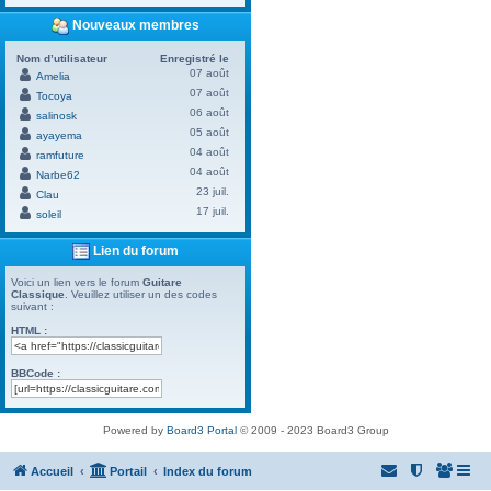
Nouveaux membres
Nom d’utilisateur
Enregistré le
07 août
Amelia
07 août
Tocoya
06 août
salinosk
05 août
ayayema
04 août
ramfuture
04 août
Narbe62
23 juil.
Clau
17 juil.
soleil
Lien du forum
Voici un lien vers le forum
Guitare
Classique
. Veuillez utiliser un des codes
suivant :
HTML :
BBCode :
Powered by
Board3 Portal
© 2009 - 2023 Board3 Group
Accueil
Portail
Index du forum