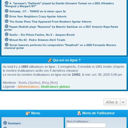
A. Tansman's "Gaillarde" played by Davide Giovanni Tomasi on a 2021 Alhambra
"Mengual y Margarit NT"
Delcamp. J.F: - TANGO en la mieur opus 3a
Drive Your Neighbors Crazy #guitar #shorts
The Guitar Piece That Appeared From Nowhere #guitar #shorts
Payam Shahidi plays "Nacencia" by Manolo Sanlúcar on a 2017 Antonio Raya Pardo
guitar
Sueño – Dix Pièces Faciles, No.9 – Jacques Bosch
Minuet No.63 - Pedro Ximenes Abril Tirado
Goran Ivanovic performs his composition "Deadlock" on a 2026 Fernando Moreno
classical guitar
Qui est en ligne ?
Au total il y a
1883
utilisateurs en ligne : 2 enregistrés, 0 invisible et 1881 invités (d’après
le nombre d’utilisateurs actifs ces 5 dernières minutes)
Le record du nombre d’utilisateurs en ligne est de
10992
, le mer. oct. 08, 2025 5:08 pm
Membres :
Baidu [Spider]
,
Bing [Bot]
Légende :
Administrateurs
,
Modérateurs globaux
Aller à
Menu
Menu de l’utilisateur
Nom d’utilisateur :
Sommaire