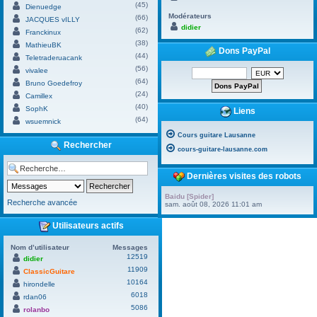
(45)
Dienuedge
Modérateurs
(66)
JACQUES vILLY
didier
(62)
Franckinux
(38)
MathieuBK
Dons PayPal
(44)
Teletraderuacank
(56)
vivalee
(64)
Bruno Goedefroy
(24)
Camillex
(40)
SophK
Liens
(64)
wsuemnick
Cours guitare Lausanne
Rechercher
cours-guitare-lausanne.com
Dernières visites des robots
Baidu [Spider]
Recherche avancée
sam. août 08, 2026 11:01 am
Utilisateurs actifs
Nom d’utilisateur
Messages
12519
didier
11909
ClassicGuitare
10164
hirondelle
6018
rdan06
5086
rolanbo