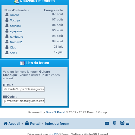
Nouveaux membres
Nom d’utilisateur
Enregistré le
07 août
Amelia
07 août
Tocoya
06 août
salinosk
05 août
ayayema
04 août
ramfuture
04 août
Narbe62
23 juil.
Clau
17 juil.
soleil
Lien du forum
Voici un lien vers le forum
Guitare
Classique
. Veuillez utiliser un des codes
suivant :
HTML :
BBCode :
Powered by
Board3 Portal
© 2009 - 2023 Board3 Group
Accueil
Portail
Index du forum
Développé par
phpBB
® Forum Software © phpBB Limited