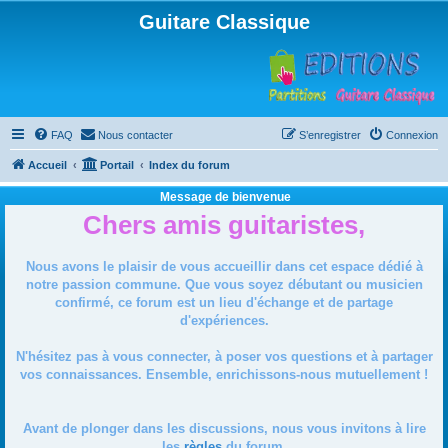
Guitare Classique
FAQ
Nous contacter
S’enregistrer
Connexion
Accueil
Portail
Index du forum
Message de bienvenue
Chers amis guitaristes,
Nous avons le plaisir de vous accueillir dans cet espace dédié à
notre passion commune. Que vous soyez débutant ou musicien
confirmé, ce forum est un lieu d'échange et de partage
d'expériences.
N'hésitez pas à vous connecter, à poser vos questions et à partager
vos connaissances. Ensemble, enrichissons-nous mutuellement !
Avant de plonger dans les discussions, nous vous invitons à lire
les
règles
du forum.