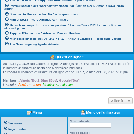
The Guitar Piece That Appeared From Nowhere #guitar #shorts
Payam Shahidi plays "Nacencia" by Manolo Sanlúcar on a 2017 Antonio Raya Pardo
guitar
Sueño – Dix Pièces Faciles, No.9 – Jacques Bosch
Minuet No.63 - Pedro Ximenes Abril Tirado
Goran Ivanovic performs his composition "Deadlock" on a 2026 Fernando Moreno
classical guitar
Peppino D'Agostino – 5 Advanced Etudes | Preview
Méthode pour la guitare Op. 241, No. 10 – Andante Grazioso - Ferdinando Carulli
The Nose Fingering #guitar #shorts
Qui est en ligne ?
Au total il y a
1805
utilisateurs en ligne : 3 enregistrés, 0 invisible et 1802 invités (d’après
le nombre d’utilisateurs actifs ces 5 dernières minutes)
Le record du nombre d’utilisateurs en ligne est de
10992
, le mer. oct. 08, 2025 5:08 pm
Membres :
Ahrefs [Bot]
,
Bing [Bot]
,
Google [Bot]
Légende :
Administrateurs
,
Modérateurs globaux
Aller à
Menu
Menu de l’utilisateur
Nom d’utilisateur :
Sommaire
Page d’index
Mot de passe :