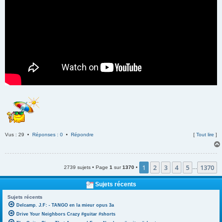
Vus : 29 •
Réponses : 0
•
Répondre
[
Tout lire
]
1
2
3
4
5
1370
2739 sujets • Page
1
sur
1370
•
…
Sujets récents
Sujets récents
Delcamp. J.F: - TANGO en la mieur opus 3a
Drive Your Neighbors Crazy #guitar #shorts