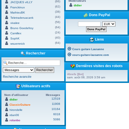
Modérateurs
(66)
JACQUES vILLY
didier
(62)
Franckinux
(38)
MathieuBK
Dons PayPal
(44)
Teletraderuacank
(56)
vivalee
(64)
Bruno Goedefroy
(24)
Camillex
(40)
SophK
Liens
(64)
wsuemnick
Cours guitare Lausanne
Rechercher
cours-guitare-lausanne.com
Dernières visites des robots
Ahrefs [Bot]
Recherche avancée
sam. août 08, 2026 3:59 am
Utilisateurs actifs
Nom d’utilisateur
Messages
12519
didier
11908
ClassicGuitare
10164
hirondelle
6018
rdan06
5086
rolanbo