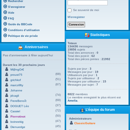
Rechercher
S’enregistrer
Se souvenir de moi
Aide
M’enregistrer
FAQ
Guide du BBCode
Conditions d’utilisation
Statistiques
Politique de vie privée
Totaux
134436
messages
Anniversaires
19856
sujets
Total des annonces :
0
Pas d’anniversaire à fêter aujourd’hui
Total des post-it :
62
Total des pièces jointes :
21992
Durant les 30 prochains jours
Sujets par jour :
3
M@ngOr€
Messages par jour :
19
(68)
proust75
Utilisateurs par jour :
1
Sujets par utilisateur :
2
(51)
grichkof
Messages par utilisateur :
15
(67)
Messages par sujet :
7
marcofifty
Johanne
8822
membres
(74)
jdcagli
Le membre enregistré le plus récent est
(69)
Amelia
.
FrereBenoît
(37)
DOGUET Léo
L’équipe du forum
(72)
Cassiel
(50)
Pierrotinot
Administrateurs
(47)
boineekig
ClassicGuitare
(45)
Dienuedge