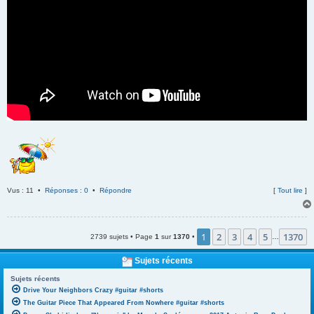
Vus : 11 •
Réponses : 0
•
Répondre
[
Tout lire
]
1
2
3
4
5
1370
2739 sujets • Page
1
sur
1370
•
…
Sujets récents
Sujets récents
Drive Your Neighbors Crazy #guitar #shorts
The Guitar Piece That Appeared From Nowhere #guitar #shorts