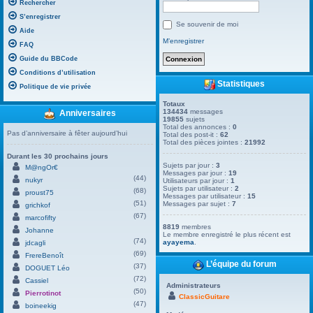
Rechercher
S’enregistrer
Se souvenir de moi
Aide
M’enregistrer
FAQ
Guide du BBCode
Conditions d’utilisation
Statistiques
Politique de vie privée
Totaux
134434
messages
Anniversaires
19855
sujets
Total des annonces :
0
Pas d’anniversaire à fêter aujourd’hui
Total des post-it :
62
Total des pièces jointes :
21992
Durant les 30 prochains jours
Sujets par jour :
3
M@ngOr€
Messages par jour :
19
(44)
nukyr
Utilisateurs par jour :
1
Sujets par utilisateur :
2
(68)
proust75
Messages par utilisateur :
15
(51)
Messages par sujet :
7
grichkof
(67)
marcofifty
8819
membres
Johanne
Le membre enregistré le plus récent est
(74)
ayayema
.
jdcagli
(69)
FrereBenoît
L’équipe du forum
(37)
DOGUET Léo
(72)
Cassiel
Administrateurs
(50)
Pierrotinot
ClassicGuitare
(47)
boineekig