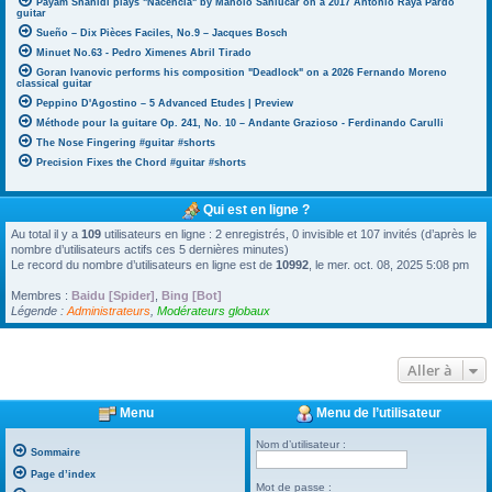
Payam Shahidi plays "Nacencia" by Manolo Sanlúcar on a 2017 Antonio Raya Pardo
guitar
Sueño – Dix Pièces Faciles, No.9 – Jacques Bosch
Minuet No.63 - Pedro Ximenes Abril Tirado
Goran Ivanovic performs his composition "Deadlock" on a 2026 Fernando Moreno
classical guitar
Peppino D'Agostino – 5 Advanced Etudes | Preview
Méthode pour la guitare Op. 241, No. 10 – Andante Grazioso - Ferdinando Carulli
The Nose Fingering #guitar #shorts
Precision Fixes the Chord #guitar #shorts
Qui est en ligne ?
Au total il y a
109
utilisateurs en ligne : 2 enregistrés, 0 invisible et 107 invités (d’après le
nombre d’utilisateurs actifs ces 5 dernières minutes)
Le record du nombre d’utilisateurs en ligne est de
10992
, le mer. oct. 08, 2025 5:08 pm
Membres :
Baidu [Spider]
,
Bing [Bot]
Légende :
Administrateurs
,
Modérateurs globaux
Aller à
Menu
Menu de l’utilisateur
Nom d’utilisateur :
Sommaire
Page d’index
Mot de passe :