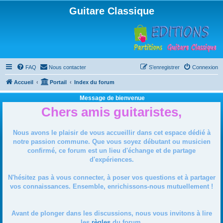
Guitare Classique
FAQ
Nous contacter
S’enregistrer
Connexion
Accueil
Portail
Index du forum
Message de bienvenue
Chers amis guitaristes,
Nous avons le plaisir de vous accueillir dans cet espace dédié à
notre passion commune. Que vous soyez débutant ou musicien
confirmé, ce forum est un lieu d'échange et de partage
d'expériences.
N'hésitez pas à vous connecter, à poser vos questions et à partager
vos connaissances. Ensemble, enrichissons-nous mutuellement !
Avant de plonger dans les discussions, nous vous invitons à lire
les
règles
du forum.