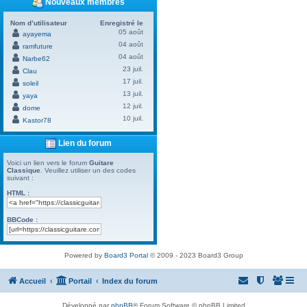
Nouveaux membres
Nom d’utilisateur
Enregistré le
05 août
ayayema
04 août
ramfuture
04 août
Narbe62
23 juil.
Clau
17 juil.
soleil
13 juil.
yaya
12 juil.
dome
10 juil.
Kastor78
Lien du forum
Voici un lien vers le forum
Guitare
Classique
. Veuillez utiliser un des codes
suivant :
HTML :
BBCode :
Powered by
Board3 Portal
© 2009 - 2023 Board3 Group
Accueil
Portail
Index du forum
Développé par
phpBB
® Forum Software © phpBB Limited