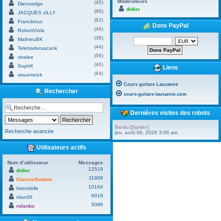
Modérateurs
(45)
Dienuedge
didier
(66)
JACQUES vILLY
(62)
Franckinux
Dons PayPal
(46)
RobertViola
(38)
MathieuBK
(44)
Teletraderuacank
(56)
vivalee
(40)
SophK
Liens
(64)
wsuemnick
Cours guitare Lausanne
Rechercher
cours-guitare-lausanne.com
Dernières visites des robots
Baidu [Spider]
Recherche avancée
jeu. août 06, 2026 3:06 am
Utilisateurs actifs
Nom d’utilisateur
Messages
12519
didier
11908
ClassicGuitare
10164
hirondelle
6018
rdan06
5086
rolanbo