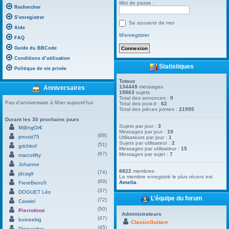
Mot de passe :
Rechercher
S’enregistrer
Se souvenir de moi
Aide
M’enregistrer
FAQ
Guide du BBCode
Conditions d’utilisation
Statistiques
Politique de vie privée
Totaux
134449
messages
Anniversaires
19863
sujets
Total des annonces :
0
Pas d’anniversaire à fêter aujourd’hui
Total des post-it :
62
Total des pièces jointes :
21995
Durant les 30 prochains jours
Sujets par jour :
3
M@ngOr€
Messages par jour :
19
(68)
proust75
Utilisateurs par jour :
1
Sujets par utilisateur :
2
(51)
grichkof
Messages par utilisateur :
15
(67)
Messages par sujet :
7
marcofifty
Johanne
8822
membres
(74)
jdcagli
Le membre enregistré le plus récent est
(69)
Amelia
.
FrereBenoît
(37)
DOGUET Léo
L’équipe du forum
(72)
Cassiel
(50)
Pierrotinot
Administrateurs
(47)
boineekig
ClassicGuitare
(45)
Dienuedge