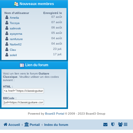
Nouveaux membres
Nom d’utilisateur
Enregistré le
07 août
Amelia
07 août
Tocoya
06 août
salinosk
05 août
ayayema
04 août
ramfuture
04 août
Narbe62
23 juil.
Clau
17 juil.
soleil
Lien du forum
Voici un lien vers le forum
Guitare
Classique
. Veuillez utiliser un des codes
suivant :
HTML :
BBCode :
Powered by
Board3 Portal
© 2009 - 2023 Board3 Group
Accueil
Portail
Index du forum