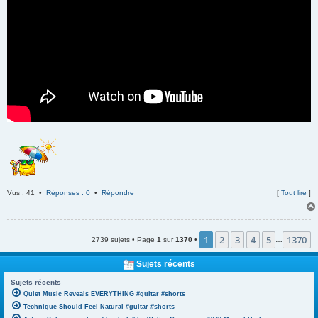
Vus : 41 •
Réponses : 0
•
Répondre
[
Tout lire
]
1
2
3
4
5
1370
2739 sujets • Page
1
sur
1370
•
…
Sujets récents
Sujets récents
Quiet Music Reveals EVERYTHING #guitar #shorts
Technique Should Feel Natural #guitar #shorts