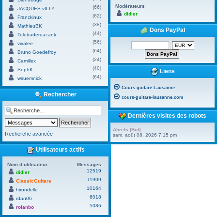
Modérateurs
(66)
JACQUES vILLY
didier
(62)
Franckinux
(38)
MathieuBK
Dons PayPal
(44)
Teletraderuacank
(56)
vivalee
(64)
Bruno Goedefroy
(24)
Camillex
(40)
SophK
Liens
(64)
wsuemnick
Cours guitare Lausanne
Rechercher
cours-guitare-lausanne.com
Dernières visites des robots
Ahrefs [Bot]
Recherche avancée
sam. août 08, 2026 7:15 pm
Utilisateurs actifs
Nom d’utilisateur
Messages
12519
didier
11909
ClassicGuitare
10164
hirondelle
6018
rdan06
5086
rolanbo