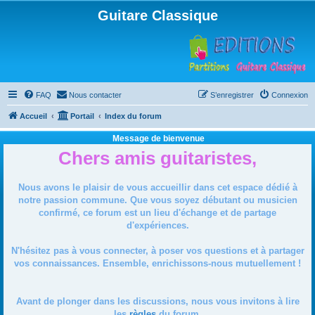
Guitare Classique
FAQ
Nous contacter
S’enregistrer
Connexion
Accueil
Portail
Index du forum
Message de bienvenue
Chers amis guitaristes,
Nous avons le plaisir de vous accueillir dans cet espace dédié à
notre passion commune. Que vous soyez débutant ou musicien
confirmé, ce forum est un lieu d'échange et de partage
d'expériences.
N'hésitez pas à vous connecter, à poser vos questions et à partager
vos connaissances. Ensemble, enrichissons-nous mutuellement !
Avant de plonger dans les discussions, nous vous invitons à lire
les
règles
du forum.