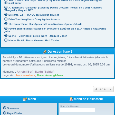
Arturo Solorzano plays "Tenderly" by Walter Gross on a 1978 Miguel Rodriguez
classical guitar
A. Tansman's "Gaillarde" played by Davide Giovanni Tomasi on a 2021 Alhambra
"Mengual y Margarit NT"
Delcamp. J.F: - TANGO en la mieur opus 3a
Drive Your Neighbors Crazy #guitar #shorts
The Guitar Piece That Appeared From Nowhere #guitar #shorts
Payam Shahidi plays "Nacencia" by Manolo Sanlúcar on a 2017 Antonio Raya Pardo
guitar
Sueño – Dix Pièces Faciles, No.9 – Jacques Bosch
Minuet No.63 - Pedro Ximenes Abril Tirado
Qui est en ligne ?
Au total il y a
96
utilisateurs en ligne : 2 enregistrés, 0 invisible et 94 invités (d’après le
nombre d’utilisateurs actifs ces 5 dernières minutes)
Le record du nombre d’utilisateurs en ligne est de
10992
, le mer. oct. 08, 2025 5:08 pm
Membres :
Ahrefs [Bot]
,
Baidu [Spider]
Légende :
Administrateurs
,
Modérateurs globaux
Aller à
Menu
Menu de l’utilisateur
Nom d’utilisateur :
Sommaire
Page d’index