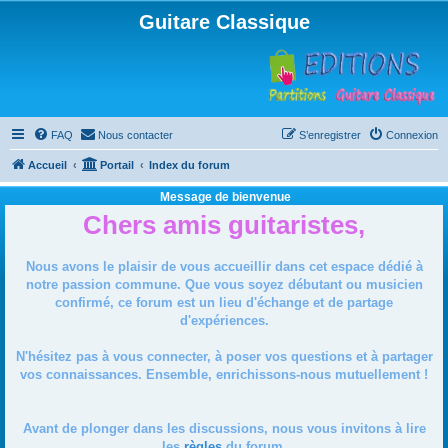
Guitare Classique
FAQ
Nous contacter
S’enregistrer
Connexion
Accueil
Portail
Index du forum
Message de bienvenue
Chers amis guitaristes,
Nous avons le plaisir de vous accueillir dans cet espace dédié à
notre passion commune. Que vous soyez débutant ou musicien
confirmé, ce forum est un lieu d'échange et de partage
d'expériences.
N'hésitez pas à vous connecter, à poser vos questions et à partager
vos connaissances. Ensemble, enrichissons-nous mutuellement !
Avant de plonger dans les discussions, nous vous invitons à lire
les
règles
du forum.