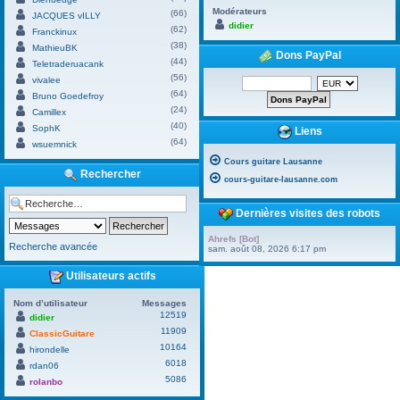
Modérateurs
(66)
JACQUES vILLY
didier
(62)
Franckinux
(38)
MathieuBK
Dons PayPal
(44)
Teletraderuacank
(56)
vivalee
(64)
Bruno Goedefroy
(24)
Camillex
(40)
SophK
Liens
(64)
wsuemnick
Cours guitare Lausanne
Rechercher
cours-guitare-lausanne.com
Dernières visites des robots
Ahrefs [Bot]
Recherche avancée
sam. août 08, 2026 6:17 pm
Utilisateurs actifs
Nom d’utilisateur
Messages
12519
didier
11909
ClassicGuitare
10164
hirondelle
6018
rdan06
5086
rolanbo