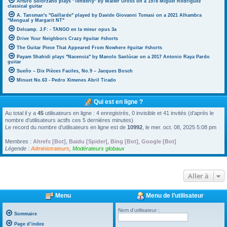
Arturo Solorzano plays "Tenderly" by Walter Gross on a 1978 Miguel Rodriguez
classical guitar
A. Tansman's "Gaillarde" played by Davide Giovanni Tomasi on a 2021 Alhambra
"Mengual y Margarit NT"
Delcamp. J.F: - TANGO en la mieur opus 3a
Drive Your Neighbors Crazy #guitar #shorts
The Guitar Piece That Appeared From Nowhere #guitar #shorts
Payam Shahidi plays "Nacencia" by Manolo Sanlúcar on a 2017 Antonio Raya Pardo
guitar
Sueño – Dix Pièces Faciles, No.9 – Jacques Bosch
Minuet No.63 - Pedro Ximenes Abril Tirado
Qui est en ligne ?
Au total il y a
45
utilisateurs en ligne : 4 enregistrés, 0 invisible et 41 invités (d’après le
nombre d’utilisateurs actifs ces 5 dernières minutes)
Le record du nombre d’utilisateurs en ligne est de
10992
, le mer. oct. 08, 2025 5:08 pm
Membres :
Ahrefs [Bot]
,
Baidu [Spider]
,
Bing [Bot]
,
Google [Bot]
Légende :
Administrateurs
,
Modérateurs globaux
Aller à
Menu
Menu de l’utilisateur
Nom d’utilisateur :
Sommaire
Page d’index