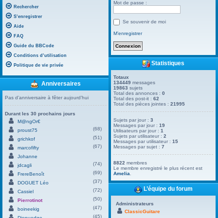
Mot de passe :
Rechercher
S’enregistrer
Se souvenir de moi
Aide
M’enregistrer
FAQ
Guide du BBCode
Conditions d’utilisation
Statistiques
Politique de vie privée
Totaux
134449
messages
Anniversaires
19863
sujets
Total des annonces :
0
Pas d’anniversaire à fêter aujourd’hui
Total des post-it :
62
Total des pièces jointes :
21995
Durant les 30 prochains jours
Sujets par jour :
3
M@ngOr€
Messages par jour :
19
(68)
proust75
Utilisateurs par jour :
1
Sujets par utilisateur :
2
(51)
grichkof
Messages par utilisateur :
15
(67)
Messages par sujet :
7
marcofifty
Johanne
8822
membres
(74)
jdcagli
Le membre enregistré le plus récent est
(69)
Amelia
.
FrereBenoît
(37)
DOGUET Léo
L’équipe du forum
(72)
Cassiel
(50)
Pierrotinot
Administrateurs
(47)
boineekig
ClassicGuitare
(45)
Dienuedge