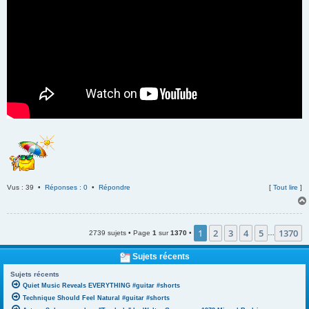
Vus : 39 •
Réponses : 0
•
Répondre
[
Tout lire
]
1
2
3
4
5
1370
2739 sujets • Page
1
sur
1370
•
…
Sujets récents
Sujets récents
Quiet Music Reveals EVERYTHING #guitar #shorts
Technique Should Feel Natural #guitar #shorts