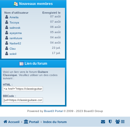
Nouveaux membres
Nom d’utilisateur
Enregistré le
07 août
Amelia
07 août
Tocoya
06 août
salinosk
05 août
ayayema
04 août
ramfuture
04 août
Narbe62
23 juil.
Clau
17 juil.
soleil
Lien du forum
Voici un lien vers le forum
Guitare
Classique
. Veuillez utiliser un des codes
suivant :
HTML :
BBCode :
Powered by
Board3 Portal
© 2009 - 2023 Board3 Group
Accueil
Portail
Index du forum