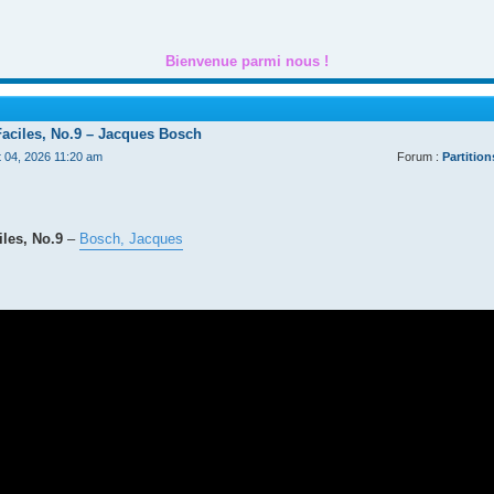
Bienvenue parmi nous !
Faciles, No.9 – Jacques Bosch
t 04, 2026 11:20 am
Forum :
Partition
les, No.9
–
Bosch, Jacques