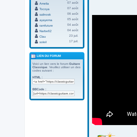
07 août
Amelia
07 août
Tocoya
06 août
salinosk
05 août
ayayema
04 août
ramfuture
04 août
Narbe62
23 juil.
Clau
17 juil.
soleil
LIEN DU FORUM
Voici un lien vers le forum
Guitare
Classique
. Veuillez utiliser un des
codes suivant :
HTML :
BBCode :