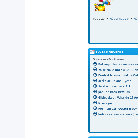
Vus : 29 •
Réponses : 0
•
Ré
SUJETS RÉCENTS
Sujets actifs récents
Delcamp, Jean-François - Va
Valse facile Opus 8/02 - Di
Festival International de Gui
décès de Roland Dyens
Scarlatti - sonate K 213
prélude Bach BWV 997
Giblet Marc ; Valse du 15 Ao
Misa à jour
Fouilleul 01F ARCHE n°500
Index des compositeurs (mise