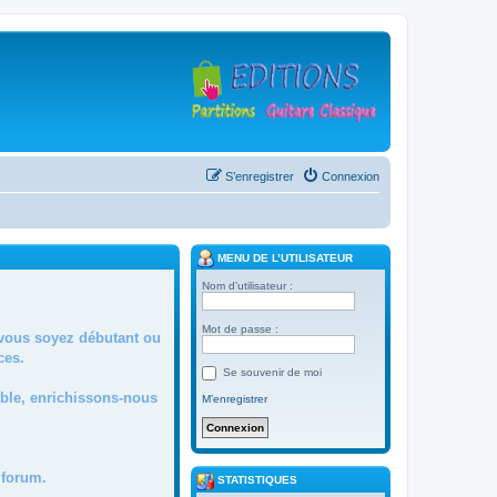
S’enregistrer
Connexion
MENU DE L’UTILISATEUR
Nom d’utilisateur :
Mot de passe :
 vous soyez débutant ou
ces.
Se souvenir de moi
mble, enrichissons-nous
M’enregistrer
forum.
STATISTIQUES