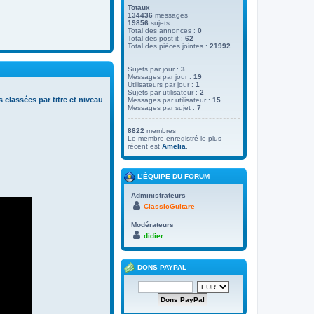
Totaux
134436
messages
19856
sujets
Total des annonces :
0
Total des post-it :
62
Total des pièces jointes :
21992
Sujets par jour :
3
Messages par jour :
19
Utilisateurs par jour :
1
Sujets par utilisateur :
2
s classées par titre et niveau
Messages par utilisateur :
15
Messages par sujet :
7
8822
membres
Le membre enregistré le plus
récent est
Amelia
.
L’ÉQUIPE DU FORUM
Administrateurs
ClassicGuitare
Modérateurs
didier
DONS PAYPAL