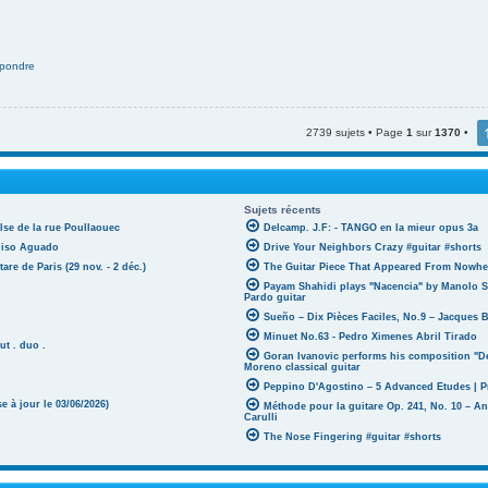
pondre
2739 sujets • Page
1
sur
1370
•
Sujets récents
lse de la rue Poullaouec
Delcamp. J.F: - TANGO en la mieur opus 3a
oniso Aguado
Drive Your Neighbors Crazy #guitar #shorts
tare de Paris (29 nov. - 2 déc.)
The Guitar Piece That Appeared From Nowher
Payam Shahidi plays "Nacencia" by Manolo S
Pardo guitar
Sueño – Dix Pièces Faciles, No.9 – Jacques 
Minuet No.63 - Pedro Ximenes Abril Tirado
ut . duo .
Goran Ivanovic performs his composition "D
Moreno classical guitar
Peppino D'Agostino – 5 Advanced Etudes | P
 à jour le 03/06/2026)
Méthode pour la guitare Op. 241, No. 10 – A
Carulli
The Nose Fingering #guitar #shorts