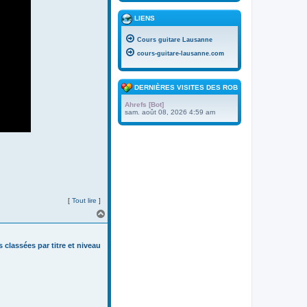
LIENS
Cours guitare Lausanne
cours-guitare-lausanne.com
DERNIÈRES VISITES DES ROBOTS
Ahrefs [Bot]
sam. août 08, 2026 4:59 am
[
Tout lire
]
H
a
u
t
s classées par titre et niveau