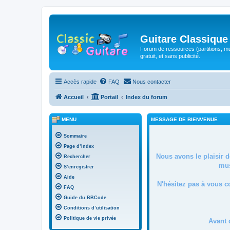
Guitare Classique
Forum de ressources (partitions, mu
gratuit, et sans publicité.
Accès rapide
FAQ
Nous contacter
Accueil
Portail
Index du forum
MENU
MESSAGE DE BIENVENUE
Sommaire
Page d’index
Nous avons le plaisir 
Rechercher
mus
S’enregistrer
Aide
N'hésitez pas à vous c
FAQ
Guide du BBCode
Conditions d’utilisation
Politique de vie privée
Avant 