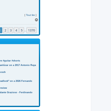
[
Tout lire
]
H
a
u
1
2
3
4
5
1370
t
…
e #guitar #shorts
anlúcar on a 2017 Antonio Raya
Bosch
eadlock" on a 2026 Fernando
review
ndante Grazioso - Ferdinando