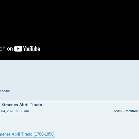
pondre
 Ximenes Abril Tirado
t 04, 2026 11:06 am
Forum :
Partition
menes Abril Tirado (1780-1856)