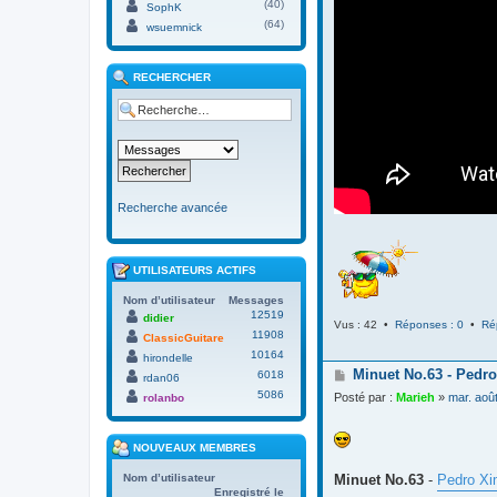
(40)
SophK
(64)
wsuemnick
RECHERCHER
Recherche avancée
UTILISATEURS ACTIFS
Nom d’utilisateur
Messages
12519
didier
Vus : 42 •
Réponses : 0
•
Ré
11908
ClassicGuitare
10164
hirondelle
M
Minuet No.63 - Pedro
6018
rdan06
e
5086
Posté par :
Marieh
»
mar. aoû
rolanbo
s
s
a
NOUVEAUX MEMBRES
g
e
Minuet No.63
-
Pedro Xi
Nom d’utilisateur
Enregistré le