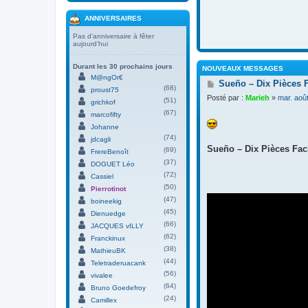
ANNIVERSAIRES
Pas d’anniversaire à fêter
aujourd’hui
Durant les 30 prochains jours
NOUVEAUX MESSAGES
M@ngOr€
M
Sueño – Dix Pièces 
(68)
proust75
e
Posté par :
Marieh
»
mar. aoû
(51)
s
grichkof
s
(67)
marcofifty
a
Johanne
g
(74)
jdcagli
e
Sueño – Dix Pièces Faci
(69)
FrereBenoît
(37)
DOGUET Léo
(72)
Cassiel
(50)
Pierrotinot
(47)
boineekig
(45)
Dienuedge
(66)
JACQUES vILLY
(62)
Franckinux
(38)
MathieuBK
(44)
Teletraderuacank
(56)
vivalee
(64)
Bruno Goedefroy
(24)
Camillex