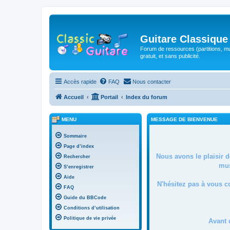
Guitare Classique
Forum de ressources (partitions, mu
gratuit, et sans publicité.
Accès rapide
FAQ
Nous contacter
Accueil
Portail
Index du forum
MENU
MESSAGE DE BIENVENUE
Sommaire
Page d’index
Nous avons le plaisir 
Rechercher
mus
S’enregistrer
Aide
N'hésitez pas à vous c
FAQ
Guide du BBCode
Conditions d’utilisation
Politique de vie privée
Avant 