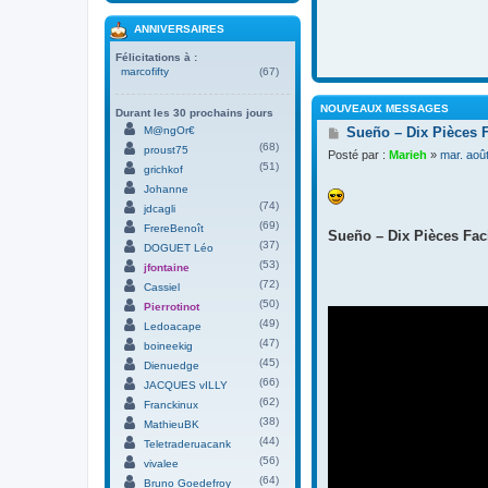
ANNIVERSAIRES
Félicitations à :
marcofifty
(67)
NOUVEAUX MESSAGES
Durant les 30 prochains jours
M
M@ngOr€
Sueño – Dix Pièces 
e
(68)
proust75
Posté par :
Marieh
»
mar. aoû
s
(51)
grichkof
s
Johanne
a
(74)
g
jdcagli
e
(69)
FrereBenoît
Sueño – Dix Pièces Faci
(37)
DOGUET Léo
(53)
jfontaine
(72)
Cassiel
(50)
Pierrotinot
(49)
Ledoacape
(47)
boineekig
(45)
Dienuedge
(66)
JACQUES vILLY
(62)
Franckinux
(38)
MathieuBK
(44)
Teletraderuacank
(56)
vivalee
(64)
Bruno Goedefroy