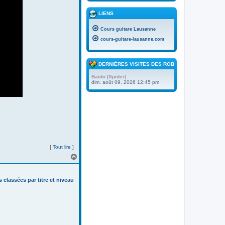
LIENS
Cours guitare Lausanne
cours-guitare-lausanne.com
DERNIÈRES VISITES DES ROBOTS
Baidu [Spider]
dim. août 09, 2026 12:45 pm
[
Tout lire
]
H
a
u
t
s classées par titre et niveau