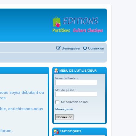
S’enregistrer
Connexion
MENU DE L’UTILISATEUR
Nom d’utilisateur :
Mot de passe :
 vous soyez débutant ou
ces.
Se souvenir de moi
mble, enrichissons-nous
M’enregistrer
forum.
STATISTIQUES