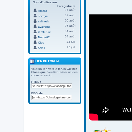
Nom d’utilisateur
Enregistré le
07 août
Amelia
07 août
Tocoya
06 août
salinosk
05 août
ayayema
04 août
ramfuture
04 août
Narbe62
23 juil.
Clau
17 juil.
soleil
LIEN DU FORUM
Voici un lien vers le forum
Guitare
Classique
. Veuillez utiliser un des
codes suivant :
HTML :
BBCode :