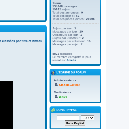
Totaux
134448
messages
19862
sujets
Total des annonces :
0
Total des post-it :
62
Total des pièces jointes :
21995
Sujets par jour :
3
Messages par jour :
19
Utilisateurs par jour :
1
Sujets par utilisateur :
2
s classées par titre et niveau
Messages par utilisateur :
15
Messages par sujet :
7
8822
membres
Le membre enregistré le plus
récent est
Amelia
.
L’ÉQUIPE DU FORUM
Administrateurs
ClassicGuitare
Modérateurs
didier
DONS PAYPAL