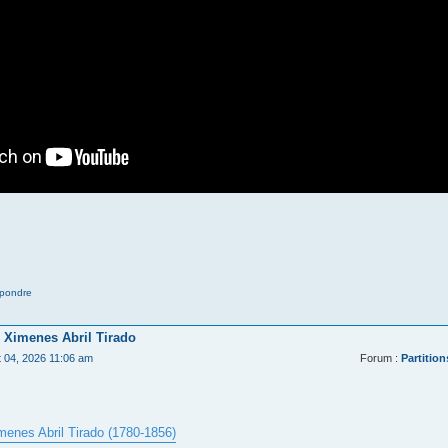
pondre
 Ximenes Abril Tirado
t 04, 2026 11:06 am
Forum :
Partition
menes Abril Tirado (1780-1856)