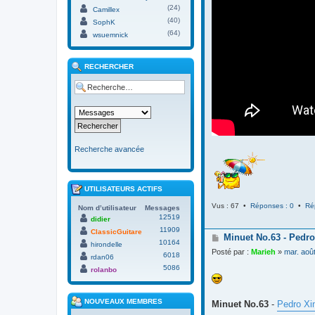
(24)
Camillex
(40)
SophK
(64)
wsuemnick
RECHERCHER
Recherche avancée
UTILISATEURS ACTIFS
Vus : 67 •
Réponses : 0
•
Ré
Nom d’utilisateur
Messages
12519
didier
11909
ClassicGuitare
M
Minuet No.63 - Pedro
10164
hirondelle
e
Posté par :
Marieh
»
mar. aoû
6018
s
rdan06
s
5086
rolanbo
a
g
e
NOUVEAUX MEMBRES
Minuet No.63
-
Pedro Xi