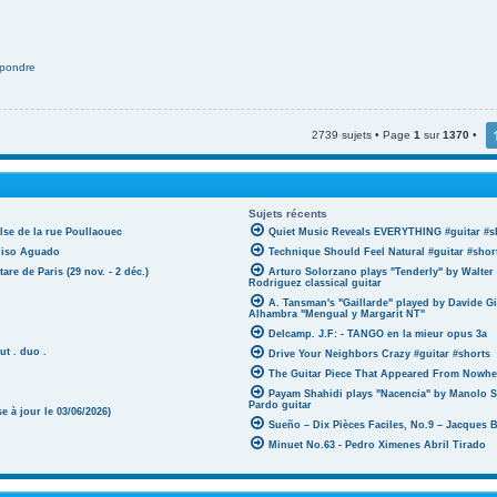
pondre
2739 sujets • Page
1
sur
1370
•
Sujets récents
lse de la rue Poullaouec
Quiet Music Reveals EVERYTHING #guitar #s
oniso Aguado
Technique Should Feel Natural #guitar #shor
tare de Paris (29 nov. - 2 déc.)
Arturo Solorzano plays "Tenderly" by Walter
Rodriguez classical guitar
A. Tansman's "Gaillarde" played by Davide G
Alhambra "Mengual y Margarit NT"
Delcamp. J.F: - TANGO en la mieur opus 3a
ut . duo .
Drive Your Neighbors Crazy #guitar #shorts
The Guitar Piece That Appeared From Nowher
Payam Shahidi plays "Nacencia" by Manolo S
Pardo guitar
 à jour le 03/06/2026)
Sueño – Dix Pièces Faciles, No.9 – Jacques 
Minuet No.63 - Pedro Ximenes Abril Tirado