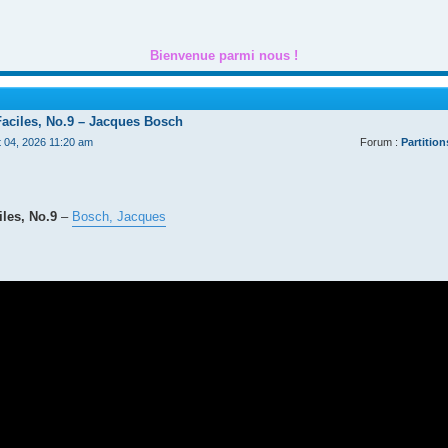
Bienvenue parmi nous !
Faciles, No.9 – Jacques Bosch
t 04, 2026 11:20 am
Forum :
Partition
les, No.9
–
Bosch, Jacques