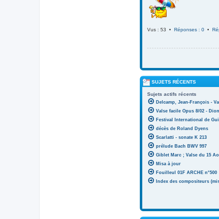
Vus : 53 •
Réponses : 0
•
Ré
SUJETS RÉCENTS
Sujets actifs récents
Delcamp, Jean-François - Va
Valse facile Opus 8/02 - Di
Festival International de Gui
décès de Roland Dyens
Scarlatti - sonate K 213
prélude Bach BWV 997
Giblet Marc ; Valse du 15 Ao
Misa à jour
Fouilleul 01F ARCHE n°500
Index des compositeurs (mise