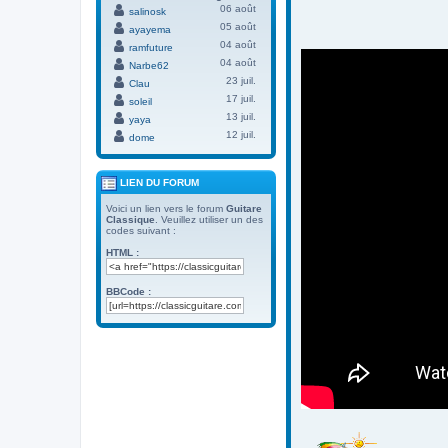
06 août
salinosk
05 août
ayayema
04 août
ramfuture
04 août
Narbe62
23 juil.
Clau
17 juil.
soleil
13 juil.
yaya
12 juil.
dome
LIEN DU FORUM
Voici un lien vers le forum
Guitare
Classique
. Veuillez utiliser un des
codes suivant :
HTML :
BBCode :