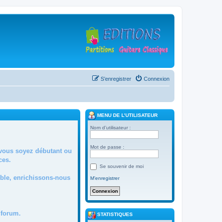
S’enregistrer
Connexion
MENU DE L’UTILISATEUR
Nom d’utilisateur :
Mot de passe :
 vous soyez débutant ou
ces.
Se souvenir de moi
mble, enrichissons-nous
M’enregistrer
forum.
STATISTIQUES