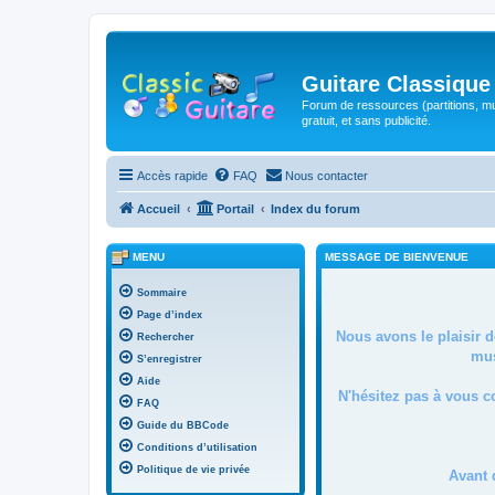
Guitare Classique
Forum de ressources (partitions, mu
gratuit, et sans publicité.
Accès rapide
FAQ
Nous contacter
Accueil
Portail
Index du forum
MENU
MESSAGE DE BIENVENUE
Sommaire
Page d’index
Nous avons le plaisir 
Rechercher
mus
S’enregistrer
Aide
N'hésitez pas à vous c
FAQ
Guide du BBCode
Conditions d’utilisation
Politique de vie privée
Avant 