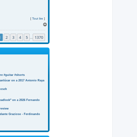
[
Tout lire
]
H
a
u
1
2
3
4
5
1370
t
…
e #guitar #shorts
anlúcar on a 2017 Antonio Raya
Bosch
eadlock" on a 2026 Fernando
review
ndante Grazioso - Ferdinando