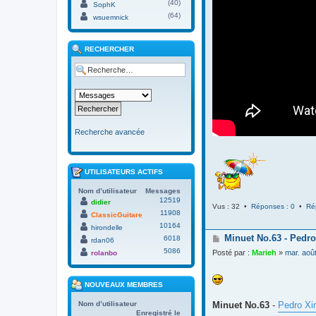
(40)
SophK
(64)
wsuemnick
RECHERCHER
Recherche avancée
UTILISATEURS ACTIFS
Nom d’utilisateur
Messages
12519
didier
Vus : 32 •
Réponses : 0
•
Ré
11908
ClassicGuitare
10164
hirondelle
M
Minuet No.63 - Pedro
6018
rdan06
e
5086
Posté par :
Marieh
»
mar. aoû
rolanbo
s
s
a
NOUVEAUX MEMBRES
g
e
Minuet No.63
-
Pedro Xi
Nom d’utilisateur
Enregistré le