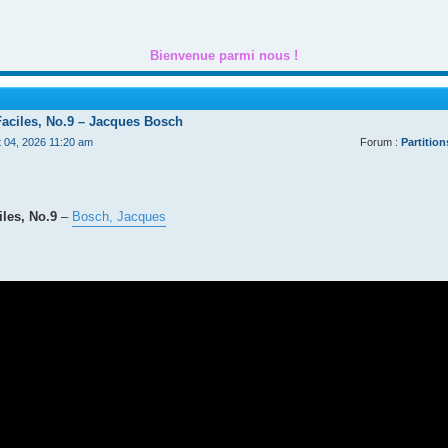
Bienvenue parmi nous !
Faciles, No.9 – Jacques Bosch
t 04, 2026 11:20 am
Forum :
Partition
les, No.9
–
Bosch, Jacques