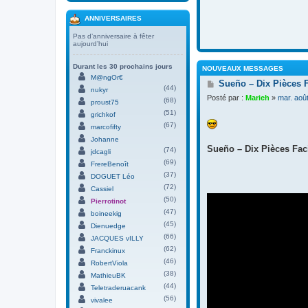
ANNIVERSAIRES
Pas d’anniversaire à fêter
aujourd’hui
Durant les 30 prochains jours
NOUVEAUX MESSAGES
M@ngOr€
M
Sueño – Dix Pièces 
(44)
nukyr
e
Posté par :
Marieh
»
mar. aoû
(68)
s
proust75
s
(51)
grichkof
a
(67)
marcofifty
g
Johanne
e
Sueño – Dix Pièces Faci
(74)
jdcagli
(69)
FrereBenoît
(37)
DOGUET Léo
(72)
Cassiel
(50)
Pierrotinot
(47)
boineekig
(45)
Dienuedge
(66)
JACQUES vILLY
(62)
Franckinux
(46)
RobertViola
(38)
MathieuBK
(44)
Teletraderuacank
(56)
vivalee