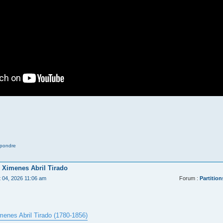
pondre
 Ximenes Abril Tirado
t 04, 2026 11:06 am
Forum :
Partition
menes Abril Tirado (1780-1856)