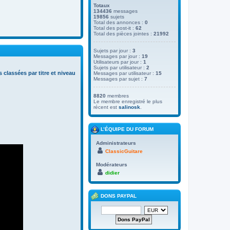
Totaux
134436
messages
19856
sujets
Total des annonces :
0
Total des post-it :
62
Total des pièces jointes :
21992
Sujets par jour :
3
Messages par jour :
19
Utilisateurs par jour :
1
Sujets par utilisateur :
2
s classées par titre et niveau
Messages par utilisateur :
15
Messages par sujet :
7
8820
membres
Le membre enregistré le plus
récent est
salinosk
.
L’ÉQUIPE DU FORUM
Administrateurs
ClassicGuitare
Modérateurs
didier
DONS PAYPAL