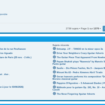
pondre
2739 sujets • Page
1
sur
1370
•
Sujets récents
lse de la rue Poullaouec
Delcamp. J.F: - TANGO en la mieur opus 3a
oniso Aguado
Drive Your Neighbors Crazy #guitar #shorts
tare de Paris (29 nov. - 2 déc.)
The Guitar Piece That Appeared From Nowher
Payam Shahidi plays "Nacencia" by Manolo S
Pardo guitar
Sueño – Dix Pièces Faciles, No.9 – Jacques 
Minuet No.63 - Pedro Ximenes Abril Tirado
ut . duo .
Goran Ivanovic performs his composition "D
Moreno classical guitar
Peppino D'Agostino – 5 Advanced Etudes | P
 à jour le 03/06/2026)
Méthode pour la guitare Op. 241, No. 10 – A
Carulli
The Nose Fingering #guitar #shorts