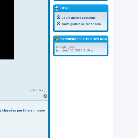
LIENS
Cours guitare Lausanne
cours-guitare-lausanne.com
DERNIÈRES VISITES DES ROBOTS
Google [Bot]
jeu. août 06, 2026 9:10 pm
[
Tout lire
]
H
a
u
t
s classées par titre et niveau