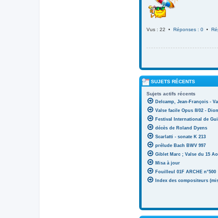
Vus : 22 •
Réponses : 0
•
Ré
SUJETS RÉCENTS
Sujets actifs récents
Delcamp, Jean-François - Va
Valse facile Opus 8/02 - Di
Festival International de Gui
décès de Roland Dyens
Scarlatti - sonate K 213
prélude Bach BWV 997
Giblet Marc ; Valse du 15 Ao
Misa à jour
Fouilleul 01F ARCHE n°500
Index des compositeurs (mise