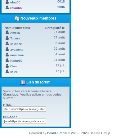
6018
rdan06
5086
rolanbo
Nouveaux membres
Nom d’utilisateur
Enregistré le
07 août
Amelia
07 août
Tocoya
06 août
salinosk
05 août
ayayema
04 août
ramfuture
04 août
Narbe62
23 juil.
Clau
17 juil.
soleil
Lien du forum
Voici un lien vers le forum
Guitare
Classique
. Veuillez utiliser un des codes
suivant :
HTML :
BBCode :
Powered by
Board3 Portal
© 2009 - 2023 Board3 Group