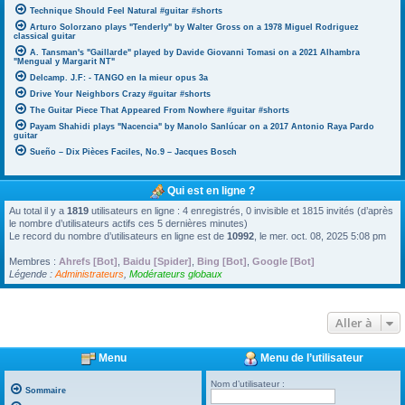
Technique Should Feel Natural #guitar #shorts
Arturo Solorzano plays "Tenderly" by Walter Gross on a 1978 Miguel Rodriguez
classical guitar
A. Tansman's "Gaillarde" played by Davide Giovanni Tomasi on a 2021 Alhambra
"Mengual y Margarit NT"
Delcamp. J.F: - TANGO en la mieur opus 3a
Drive Your Neighbors Crazy #guitar #shorts
The Guitar Piece That Appeared From Nowhere #guitar #shorts
Payam Shahidi plays "Nacencia" by Manolo Sanlúcar on a 2017 Antonio Raya Pardo
guitar
Sueño – Dix Pièces Faciles, No.9 – Jacques Bosch
Qui est en ligne ?
Au total il y a
1819
utilisateurs en ligne : 4 enregistrés, 0 invisible et 1815 invités (d’après
le nombre d’utilisateurs actifs ces 5 dernières minutes)
Le record du nombre d’utilisateurs en ligne est de
10992
, le mer. oct. 08, 2025 5:08 pm
Membres :
Ahrefs [Bot]
,
Baidu [Spider]
,
Bing [Bot]
,
Google [Bot]
Légende :
Administrateurs
,
Modérateurs globaux
Aller à
Menu
Menu de l’utilisateur
Nom d’utilisateur :
Sommaire