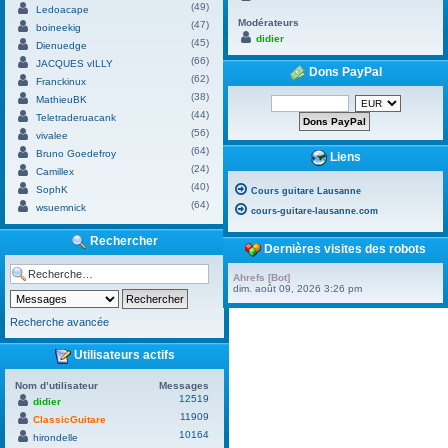
(49)
Ledoacape
Modérateurs
(47)
boineekig
didier
(45)
Dienuedge
(66)
JACQUES vILLY
Dons PayPal
(62)
Franckinux
(38)
MathieuBK
(44)
Teletraderuacank
(56)
vivalee
(64)
Bruno Goedefroy
Liens
(24)
Camillex
(40)
SophK
Cours guitare Lausanne
(64)
wsuemnick
cours-guitare-lausanne.com
Rechercher
Dernières visites des robots
Ahrefs [Bot]
dim. août 09, 2026 3:26 pm
Recherche avancée
Utilisateurs actifs
Nom d’utilisateur
Messages
12519
didier
11909
ClassicGuitare
10164
hirondelle