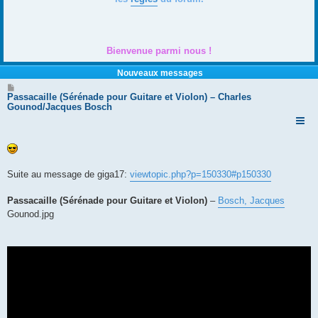
Bienvenue parmi nous !
Nouveaux messages
M
e
Passacaille (Sérénade pour Guitare et Violon) – Charles
s
Gounod/Jacques Bosch
s
a
g
e
Suite au message de giga17:
viewtopic.php?p=150330#p150330
Passacaille (Sérénade pour Guitare et Violon)
–
Bosch, Jacques
Gounod.jpg