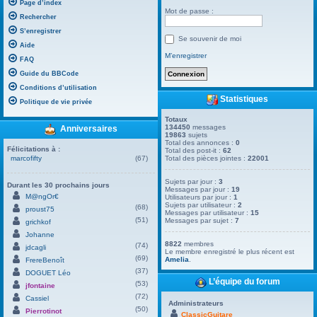
Page d’index
Mot de passe :
Rechercher
S’enregistrer
Se souvenir de moi
Aide
M’enregistrer
FAQ
Guide du BBCode
Conditions d’utilisation
Statistiques
Politique de vie privée
Totaux
134450
messages
Anniversaires
19863
sujets
Total des annonces :
0
Félicitations à :
Total des post-it :
62
marcofifty
(67)
Total des pièces jointes :
22001
Sujets par jour :
3
Durant les 30 prochains jours
Messages par jour :
19
M@ngOr€
Utilisateurs par jour :
1
Sujets par utilisateur :
2
(68)
proust75
Messages par utilisateur :
15
(51)
Messages par sujet :
7
grichkof
Johanne
8822
membres
(74)
jdcagli
Le membre enregistré le plus récent est
(69)
Amelia
.
FrereBenoît
(37)
DOGUET Léo
L’équipe du forum
(53)
jfontaine
(72)
Cassiel
Administrateurs
(50)
Pierrotinot
ClassicGuitare