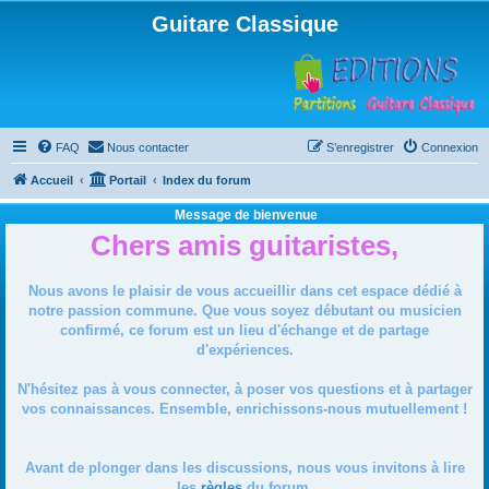
Guitare Classique
FAQ
Nous contacter
S’enregistrer
Connexion
Accueil
Portail
Index du forum
Message de bienvenue
Chers amis guitaristes,
Nous avons le plaisir de vous accueillir dans cet espace dédié à
notre passion commune. Que vous soyez débutant ou musicien
confirmé, ce forum est un lieu d'échange et de partage
d'expériences.
N'hésitez pas à vous connecter, à poser vos questions et à partager
vos connaissances. Ensemble, enrichissons-nous mutuellement !
Avant de plonger dans les discussions, nous vous invitons à lire
les
règles
du forum.