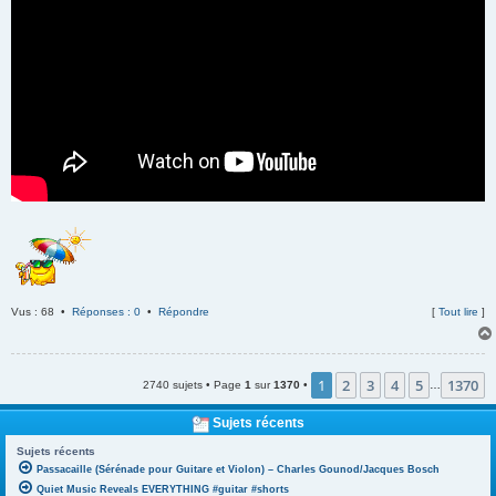
Vus : 68 •
Réponses : 0
•
Répondre
[
Tout lire
]
1
2
3
4
5
1370
2740 sujets • Page
1
sur
1370
•
…
Sujets récents
Sujets récents
Passacaille (Sérénade pour Guitare et Violon) – Charles Gounod/Jacques Bosch
Quiet Music Reveals EVERYTHING #guitar #shorts