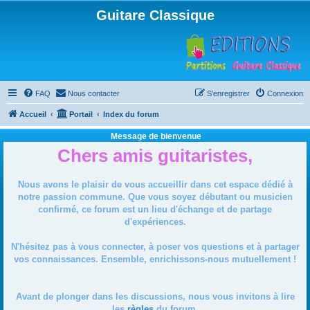
Guitare Classique
FAQ
Nous contacter
S’enregistrer
Connexion
Accueil
Portail
Index du forum
Message de bienvenue
Chers amis guitaristes,
Nous avons le plaisir de vous accueillir dans cet espace dédié à
notre passion commune. Que vous soyez débutant ou musicien
confirmé, ce forum est un lieu d'échange et de partage
d'expériences.
N'hésitez pas à vous connecter, à poser vos questions et à partager
vos connaissances. Ensemble, enrichissons-nous mutuellement !
Avant de plonger dans les discussions, nous vous invitons à lire
les
règles
du forum.