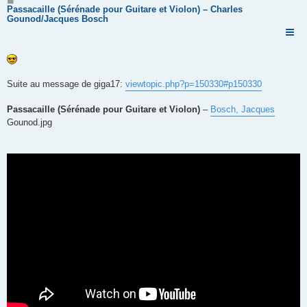
e
Passacaille (Sérénade pour Guitare et Violon) – Charles
s
Gounod/Jacques Bosch
s
a
g
e
Suite au message de giga17:
viewtopic.php?p=150330#p150330
Passacaille (Sérénade pour Guitare et Violon)
–
Bosch, Jacques
Gounod.jpg