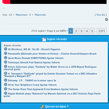
...
Vus : 13 •
Réponses : 0
•
Répondre
[
Tout lire
]
1
2
3
4
5
1371
2741 sujets • Page
1
sur
1371
•
…
Sujets récents
Sujets récents
43 Ghiribizzi, MS 43 - No.38 – Niccolò Paganini
Passacaille (Sérénade pour Guitare et Violon) – Charles Gounod/Jacques Bosch
Quiet Music Reveals EVERYTHING #guitar #shorts
Technique Should Feel Natural #guitar #shorts
Arturo Solorzano plays "Tenderly" by Walter Gross on a 1978 Miguel Rodriguez
classical guitar
A. Tansman's "Gaillarde" played by Davide Giovanni Tomasi on a 2021 Alhambra
"Mengual y Margarit NT"
Delcamp. J.F: - TANGO en la mieur opus 3a
Drive Your Neighbors Crazy #guitar #shorts
The Guitar Piece That Appeared From Nowhere #guitar #shorts
Payam Shahidi plays "Nacencia" by Manolo Sanlúcar on a 2017 Antonio Raya Pardo
guitar
Qui est en ligne ?