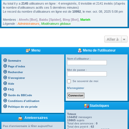
Au total il y a
2145
utilisateurs en ligne : 4 enregistrés, 0 invisible et 2141 invités (d’après
le nombre d’utilisateurs actifs ces 5 dernières minutes)
Le record du nombre d’utilisateurs en ligne est de
10992
, le mer. oct. 08, 2025 5:08 pm
Membres :
Ahrefs [Bot]
,
Baidu [Spider]
,
Bing [Bot]
,
Marieh
Légende :
Administrateurs
,
Modérateurs globaux
Aller à
Menu
Menu de l’utilisateur
Nom d’utilisateur :
Sommaire
Page d’index
Mot de passe :
Rechercher
S’enregistrer
Se souvenir de moi
Aide
M’enregistrer
FAQ
Guide du BBCode
Conditions d’utilisation
Statistiques
Politique de vie privée
Totaux
134452
messages
Anniversaires
19865
sujets
Total des annonces :
0
Pas d’anniversaire à fêter aujourd’hui
Total des post-it :
62