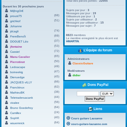
Total des pièces jointes :
22005
Durant les 30 prochains jours
Sujets par jour :
3
M@ngOr€
Messages par jour :
19
(68)
proust75
Utilisateurs par jour :
1
Sujets par utilisateur :
2
(51)
grichkof
Messages par utilisateur :
15
Messages par sujet :
7
Johanne
(74)
jdcagli
8823
membres
(69)
FrereBenoît
Le membre enregistré le plus récent est
(37)
HMARTIN
.
DOGUET Léo
(53)
jfontaine
L’équipe du forum
(72)
Cassiel
(65)
Manu Cavalier
Administrateurs
(50)
Pierrotinot
ClassicGuitare
(49)
Ledoacape
Modérateurs
(47)
boineekig
didier
(45)
Dienuedge
(66)
JACQUES vILLY
Dons PayPal
(62)
Franckinux
(38)
MathieuBK
(44)
Teletraderuacank
(56)
vivalee
(64)
Bruno Goedefroy
Liens
(24)
Camillex
(40)
SophK
Cours guitare Lausanne
(64)
wsuemnick
cours-guitare-lausanne.com