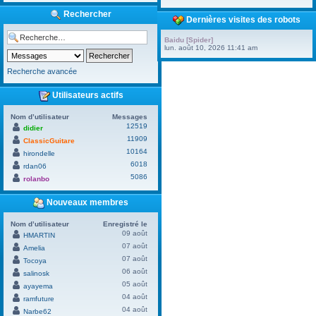
Rechercher
Dernières visites des robots
Baidu [Spider]
lun. août 10, 2026 11:41 am
Recherche avancée
Utilisateurs actifs
Nom d’utilisateur
Messages
12519
didier
11909
ClassicGuitare
10164
hirondelle
6018
rdan06
5086
rolanbo
Nouveaux membres
Nom d’utilisateur
Enregistré le
09 août
HMARTIN
07 août
Amelia
07 août
Tocoya
06 août
salinosk
05 août
ayayema
04 août
ramfuture
04 août
Narbe62