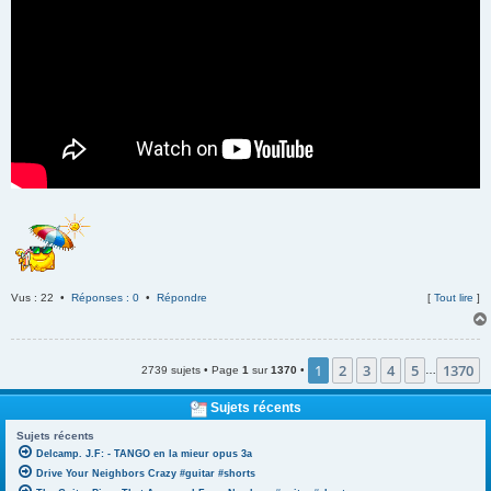
Vus : 22 •
Réponses : 0
•
Répondre
[
Tout lire
]
1
2
3
4
5
1370
2739 sujets • Page
1
sur
1370
•
…
Sujets récents
Sujets récents
Delcamp. J.F: - TANGO en la mieur opus 3a
Drive Your Neighbors Crazy #guitar #shorts