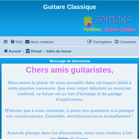
Guitare Classique
FAQ
Nous contacter
S’enregistrer
Connexion
Accueil
Portail
Index du forum
Message de bienvenue
Chers amis guitaristes,
Nous avons le plaisir de vous accueillir dans cet espace dédié à
notre passion commune. Que vous soyez débutant ou musicien
confirmé, ce forum est un lieu d'échange et de partage
d'expériences.
N'hésitez pas à vous connecter, à poser vos questions et à partager
vos connaissances. Ensemble, enrichissons-nous mutuellement !
Avant de plonger dans les discussions, nous vous invitons à lire
les
règles
du forum.