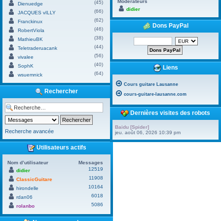
Modérateurs
(45)
Dienuedge
didier
(66)
JACQUES vILLY
(62)
Franckinux
Dons PayPal
(46)
RobertViola
(38)
MathieuBK
(44)
Teletraderuacank
(56)
vivalee
(40)
SophK
Liens
(64)
wsuemnick
Cours guitare Lausanne
Rechercher
cours-guitare-lausanne.com
Dernières visites des robots
Baidu [Spider]
Recherche avancée
jeu. août 06, 2026 10:39 pm
Utilisateurs actifs
Nom d’utilisateur
Messages
12519
didier
11908
ClassicGuitare
10164
hirondelle
6018
rdan06
5086
rolanbo