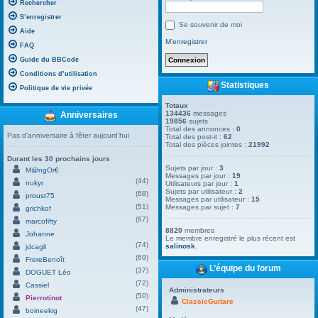
Rechercher
S’enregistrer
Se souvenir de moi
Aide
M’enregistrer
FAQ
Guide du BBCode
Conditions d’utilisation
Statistiques
Politique de vie privée
Totaux
134436
messages
Anniversaires
19856
sujets
Total des annonces :
0
Pas d’anniversaire à fêter aujourd’hui
Total des post-it :
62
Total des pièces jointes :
21992
Durant les 30 prochains jours
Sujets par jour :
3
M@ngOr€
Messages par jour :
19
(44)
nukyr
Utilisateurs par jour :
1
Sujets par utilisateur :
2
(68)
proust75
Messages par utilisateur :
15
(51)
Messages par sujet :
7
grichkof
(67)
marcofifty
8820
membres
Johanne
Le membre enregistré le plus récent est
(74)
salinosk
.
jdcagli
(69)
FrereBenoît
L’équipe du forum
(37)
DOGUET Léo
(72)
Cassiel
Administrateurs
(50)
Pierrotinot
ClassicGuitare
(47)
boineekig