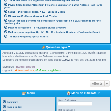
The Guitar Piece That Appeared From Nowhere #guitar #shorts
Payam Shahidi plays "Nacencia" by Manolo Sanlúcar on a 2017 Antonio Raya Pardo
guitar
Sueño – Dix Pièces Faciles, No.9 – Jacques Bosch
Minuet No.63 - Pedro Ximenes Abril Tirado
Goran Ivanovic performs his composition "Deadlock" on a 2026 Fernando Moreno
classical guitar
Peppino D'Agostino – 5 Advanced Etudes | Preview
Méthode pour la guitare Op. 241, No. 10 – Andante Grazioso - Ferdinando Carulli
The Nose Fingering #guitar #shorts
Qui est en ligne ?
Au total il y a
1830
utilisateurs en ligne : 1 enregistré, 0 invisible et 1829 invités (d’après
le nombre d’utilisateurs actifs ces 5 dernières minutes)
Le record du nombre d’utilisateurs en ligne est de
10992
, le mer. oct. 08, 2025 5:08 pm
Membres :
Baidu [Spider]
Légende :
Administrateurs
,
Modérateurs globaux
Aller à
Menu
Menu de l’utilisateur
Nom d’utilisateur :
Sommaire
Page d’index
Mot de passe :