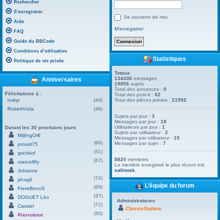
Rechercher
S’enregistrer
Se souvenir de moi
Aide
M’enregistrer
FAQ
Guide du BBCode
Conditions d’utilisation
Statistiques
Politique de vie privée
Totaux
134436
messages
Anniversaires
19856
sujets
Total des annonces :
0
Félicitations à :
Total des post-it :
62
nukyr
(44)
Total des pièces jointes :
21992
RobertViola
(46)
Sujets par jour :
3
Messages par jour :
19
Utilisateurs par jour :
1
Durant les 30 prochains jours
Sujets par utilisateur :
2
M@ngOr€
Messages par utilisateur :
15
(68)
Messages par sujet :
7
proust75
(51)
grichkof
8820
membres
(67)
marcofifty
Le membre enregistré le plus récent est
salinosk
.
Johanne
(74)
jdcagli
L’équipe du forum
(69)
FrereBenoît
(37)
DOGUET Léo
Administrateurs
(72)
Cassiel
ClassicGuitare
(50)
Pierrotinot