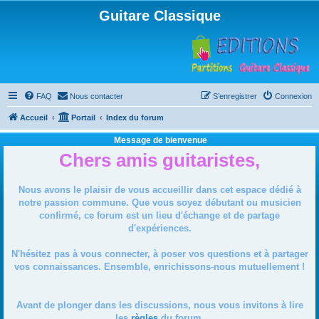
Guitare Classique
FAQ
Nous contacter
S’enregistrer
Connexion
Accueil
Portail
Index du forum
Message de bienvenue
Chers amis guitaristes,
Nous avons le plaisir de vous accueillir dans cet espace dédié à
notre passion commune. Que vous soyez débutant ou musicien
confirmé, ce forum est un lieu d'échange et de partage
d'expériences.
N'hésitez pas à vous connecter, à poser vos questions et à partager
vos connaissances. Ensemble, enrichissons-nous mutuellement !
Avant de plonger dans les discussions, nous vous invitons à lire
les
règles
du forum.