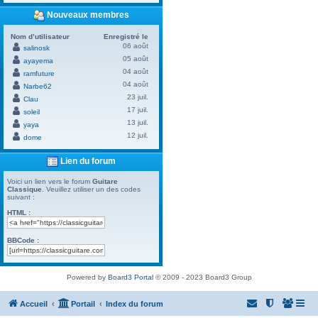
Nouveaux membres
Nom d’utilisateur
Enregistré le
06 août
salinosk
05 août
ayayema
04 août
ramfuture
04 août
Narbe62
23 juil.
Clau
17 juil.
soleil
13 juil.
yaya
12 juil.
dome
Lien du forum
Voici un lien vers le forum
Guitare
Classique
. Veuillez utiliser un des codes
suivant :
HTML :
BBCode :
Powered by
Board3 Portal
© 2009 - 2023 Board3 Group
Accueil
Portail
Index du forum