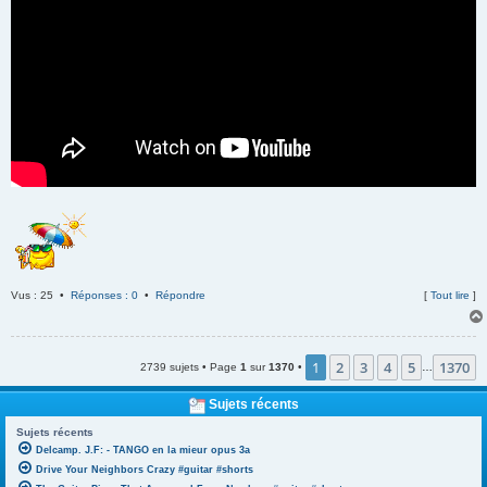
Vus : 25 •
Réponses : 0
•
Répondre
[
Tout lire
]
1
2
3
4
5
1370
2739 sujets • Page
1
sur
1370
•
…
Sujets récents
Sujets récents
Delcamp. J.F: - TANGO en la mieur opus 3a
Drive Your Neighbors Crazy #guitar #shorts