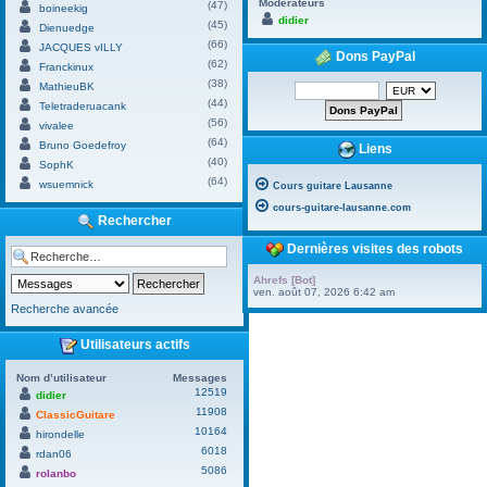
Modérateurs
(47)
boineekig
didier
(45)
Dienuedge
(66)
JACQUES vILLY
Dons PayPal
(62)
Franckinux
(38)
MathieuBK
(44)
Teletraderuacank
(56)
vivalee
(64)
Bruno Goedefroy
Liens
(40)
SophK
(64)
wsuemnick
Cours guitare Lausanne
cours-guitare-lausanne.com
Rechercher
Dernières visites des robots
Ahrefs [Bot]
ven. août 07, 2026 6:42 am
Recherche avancée
Utilisateurs actifs
Nom d’utilisateur
Messages
12519
didier
11908
ClassicGuitare
10164
hirondelle
6018
rdan06
5086
rolanbo