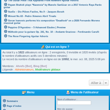
The Guitar Piece That Appeared From Nowhere #guitar #shorts
Payam Shahidi plays "Nacencia" by Manolo Sanlúcar on a 2017 Antonio Raya Pardo
guitar
Sueño – Dix Pièces Faciles, No.9 – Jacques Bosch
Minuet No.63 - Pedro Ximenes Abril Tirado
Goran Ivanovic performs his composition "Deadlock" on a 2026 Fernando Moreno
classical guitar
Peppino D'Agostino – 5 Advanced Etudes | Preview
Méthode pour la guitare Op. 241, No. 10 – Andante Grazioso - Ferdinando Carulli
The Nose Fingering #guitar #shorts
Qui est en ligne ?
Au total il y a
1822
utilisateurs en ligne : 2 enregistrés, 0 invisible et 1820 invités (d’après
le nombre d’utilisateurs actifs ces 5 dernières minutes)
Le record du nombre d’utilisateurs en ligne est de
10992
, le mer. oct. 08, 2025 5:08 pm
Membres :
Ahrefs [Bot]
,
Bing [Bot]
Légende :
Administrateurs
,
Modérateurs globaux
Aller à
Menu
Menu de l’utilisateur
Nom d’utilisateur :
Sommaire
Page d’index
Mot de passe :