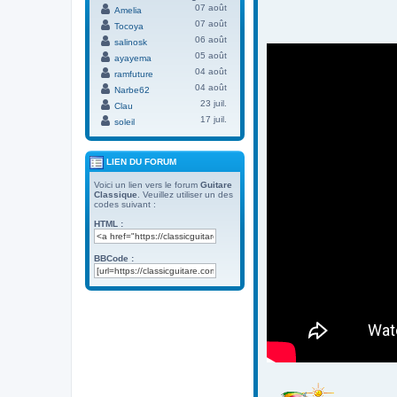
07 août
Amelia
07 août
Tocoya
06 août
salinosk
05 août
ayayema
04 août
ramfuture
04 août
Narbe62
23 juil.
Clau
17 juil.
soleil
LIEN DU FORUM
Voici un lien vers le forum
Guitare
Classique
. Veuillez utiliser un des
codes suivant :
HTML :
BBCode :