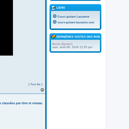
LIENS
Cours guitare Lausanne
cours-guitare-lausanne.com
DERNIÈRES VISITES DES ROBOTS
Baidu [Spider]
sam. août 08, 2026 12:55 pm
[
Tout lire
]
H
a
u
t
s classées par titre et niveau