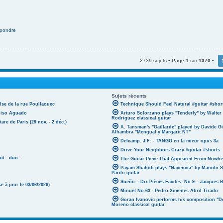
pondre
2739 sujets • Page
1
sur
1370
•
Sujets récents
lse de la rue Poullaouec
Technique Should Feel Natural #guitar #shor
oniso Aguado
Arturo Solorzano plays "Tenderly" by Walter
Rodriguez classical guitar
tare de Paris (29 nov. - 2 déc.)
A. Tansman's "Gaillarde" played by Davide G
Alhambra "Mengual y Margarit NT"
Delcamp. J.F: - TANGO en la mieur opus 3a
Drive Your Neighbors Crazy #guitar #shorts
ut . duo .
The Guitar Piece That Appeared From Nowher
Payam Shahidi plays "Nacencia" by Manolo S
Pardo guitar
Sueño – Dix Pièces Faciles, No.9 – Jacques 
 à jour le 03/06/2026)
Minuet No.63 - Pedro Ximenes Abril Tirado
Goran Ivanovic performs his composition "D
Moreno classical guitar