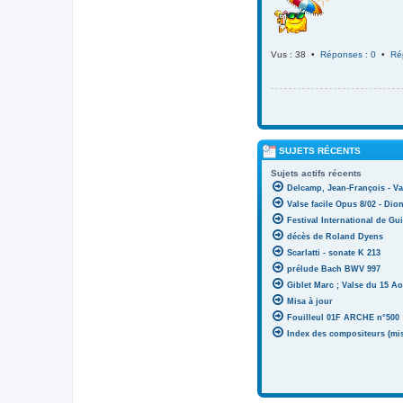
Vus : 38 •
Réponses : 0
•
Ré
SUJETS RÉCENTS
Sujets actifs récents
Delcamp, Jean-François - Va
Valse facile Opus 8/02 - Di
Festival International de Gui
décès de Roland Dyens
Scarlatti - sonate K 213
prélude Bach BWV 997
Giblet Marc ; Valse du 15 Ao
Misa à jour
Fouilleul 01F ARCHE n°500
Index des compositeurs (mise