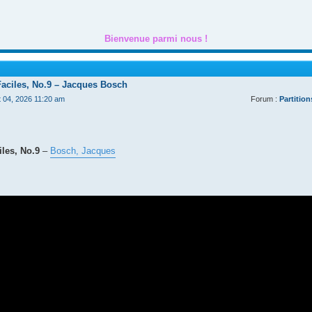
Bienvenue parmi nous !
Faciles, No.9 – Jacques Bosch
t 04, 2026 11:20 am
Forum :
Partition
les, No.9
–
Bosch, Jacques