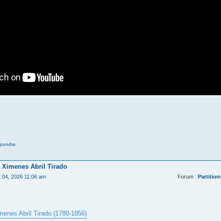
pondre
 Ximenes Abril Tirado
t 04, 2026 11:06 am
Forum :
Partition
menes Abril Tirado (1780-1856)