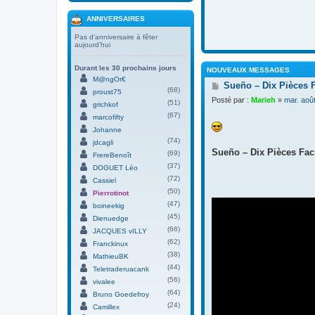
ANNIVERSAIRES
Pas d’anniversaire à fêter
aujourd’hui
Durant les 30 prochains jours
NOUVEAUX MESSAGES
M@ngOr€
M
Sueño – Dix Pièces 
(68)
proust75
e
Posté par :
Marieh
»
mar. aoû
(51)
s
grichkof
s
(67)
marcofifty
a
Johanne
g
(74)
jdcagli
e
Sueño – Dix Pièces Faci
(69)
FrereBenoît
(37)
DOGUET Léo
(72)
Cassiel
(50)
Pierrotinot
(47)
boineekig
(45)
Dienuedge
(66)
JACQUES vILLY
(62)
Franckinux
(38)
MathieuBK
(44)
Teletraderuacank
(56)
vivalee
(64)
Bruno Goedefroy
(24)
Camillex