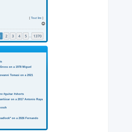
[
Tout lire
]
H
a
u
1
2
3
4
5
1370
t
…
ts
 Gross on a 1978 Miguel
iovanni Tomasi on a 2021
e #guitar #shorts
anlúcar on a 2017 Antonio Raya
Bosch
eadlock" on a 2026 Fernando