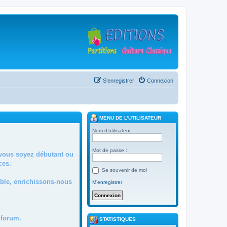
S’enregistrer
Connexion
MENU DE L’UTILISATEUR
Nom d’utilisateur :
Mot de passe :
 vous soyez débutant ou
ces.
Se souvenir de moi
mble, enrichissons-nous
M’enregistrer
forum.
STATISTIQUES