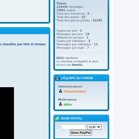
Totaux
134446
messages
19861
sujets
Total des annonces :
0
Total des post-it :
62
Total des pièces jointes :
21995
Sujets par jour :
3
Messages par jour :
19
Utilisateurs par jour :
1
Sujets par utilisateur :
2
s classées par titre et niveau
Messages par utilisateur :
15
Messages par sujet :
7
8822
membres
Le membre enregistré le plus
récent est
Amelia
.
L’ÉQUIPE DU FORUM
Administrateurs
ClassicGuitare
Modérateurs
didier
DONS PAYPAL