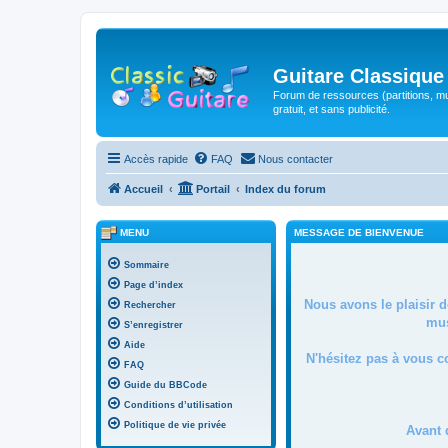
Guitare Classique
Forum de ressources (partitions, mu
gratuit, et sans publicité.
Accès rapide
FAQ
Nous contacter
Accueil
Portail
Index du forum
MENU
MESSAGE DE BIENVENUE
Sommaire
Page d’index
Nous avons le plaisir 
Rechercher
mus
S’enregistrer
Aide
N'hésitez pas à vous c
FAQ
Guide du BBCode
Conditions d’utilisation
Politique de vie privée
Avant 