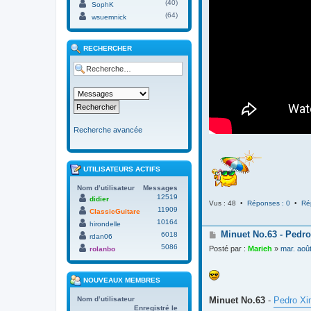
(40)
SophK
(64)
wsuemnick
RECHERCHER
Recherche avancée
UTILISATEURS ACTIFS
Nom d’utilisateur
Messages
12519
didier
Vus : 48 •
Réponses : 0
•
Ré
11909
ClassicGuitare
10164
hirondelle
M
Minuet No.63 - Pedro
6018
rdan06
e
5086
Posté par :
Marieh
»
mar. aoû
rolanbo
s
s
a
NOUVEAUX MEMBRES
g
e
Minuet No.63
-
Pedro Xi
Nom d’utilisateur
Enregistré le