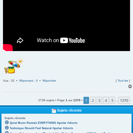
Vus : 52 •
Réponses : 0
•
Répondre
[
Tout lire
]
1
2
3
4
5
1370
2739 sujets • Page
1
sur
1370
•
…
Sujets récents
Sujets récents
Quiet Music Reveals EVERYTHING #guitar #shorts
Technique Should Feel Natural #guitar #shorts