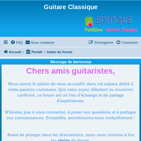
Guitare Classique
FAQ
Nous contacter
S’enregistrer
Connexion
Accueil
Portail
Index du forum
Message de bienvenue
Chers amis guitaristes,
Nous avons le plaisir de vous accueillir dans cet espace dédié à
notre passion commune. Que vous soyez débutant ou musicien
confirmé, ce forum est un lieu d'échange et de partage
d'expériences.
N'hésitez pas à vous connecter, à poser vos questions et à partager
vos connaissances. Ensemble, enrichissons-nous mutuellement !
Avant de plonger dans les discussions, nous vous invitons à lire
les
règles
du forum.