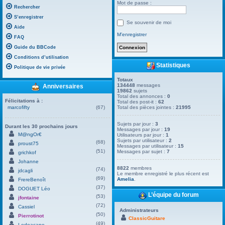
Mot de passe :
Rechercher
S’enregistrer
Se souvenir de moi
Aide
M’enregistrer
FAQ
Guide du BBCode
Conditions d’utilisation
Statistiques
Politique de vie privée
Totaux
134448
messages
Anniversaires
19862
sujets
Total des annonces :
0
Félicitations à :
Total des post-it :
62
marcofifty
(67)
Total des pièces jointes :
21995
Sujets par jour :
3
Durant les 30 prochains jours
Messages par jour :
19
M@ngOr€
Utilisateurs par jour :
1
Sujets par utilisateur :
2
(68)
proust75
Messages par utilisateur :
15
(51)
Messages par sujet :
7
grichkof
Johanne
8822
membres
(74)
jdcagli
Le membre enregistré le plus récent est
(69)
Amelia
.
FrereBenoît
(37)
DOGUET Léo
L’équipe du forum
(53)
jfontaine
(72)
Cassiel
Administrateurs
(50)
Pierrotinot
ClassicGuitare
(49)
Ledoacape