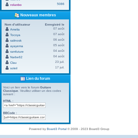
5086
rolanbo
Nouveaux membres
Nom d’utilisateur
Enregistré le
07 août
Amelia
07 août
Tocoya
06 août
salinosk
05 août
ayayema
04 août
ramfuture
04 août
Narbe62
23 juil.
Clau
17 juil.
soleil
Lien du forum
Voici un lien vers le forum
Guitare
Classique
. Veuillez utiliser un des codes
suivant :
HTML :
BBCode :
Powered by
Board3 Portal
© 2009 - 2023 Board3 Group