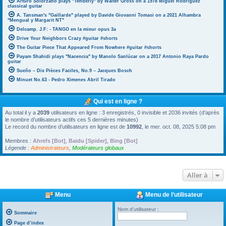
Arturo Solorzano plays "Tenderly" by Walter Gross on a 1978 Miguel Rodriguez
classical guitar
A. Tansman's "Gaillarde" played by Davide Giovanni Tomasi on a 2021 Alhambra
"Mengual y Margarit NT"
Delcamp. J.F: - TANGO en la mieur opus 3a
Drive Your Neighbors Crazy #guitar #shorts
The Guitar Piece That Appeared From Nowhere #guitar #shorts
Payam Shahidi plays "Nacencia" by Manolo Sanlúcar on a 2017 Antonio Raya Pardo
guitar
Sueño – Dix Pièces Faciles, No.9 – Jacques Bosch
Minuet No.63 - Pedro Ximenes Abril Tirado
Qui est en ligne ?
Au total il y a
2039
utilisateurs en ligne : 3 enregistrés, 0 invisible et 2036 invités (d’après
le nombre d’utilisateurs actifs ces 5 dernières minutes)
Le record du nombre d’utilisateurs en ligne est de
10992
, le mer. oct. 08, 2025 5:08 pm
Membres :
Ahrefs [Bot]
,
Baidu [Spider]
,
Bing [Bot]
Légende :
Administrateurs
,
Modérateurs globaux
Aller à
Menu
Menu de l’utilisateur
Nom d’utilisateur :
Sommaire
Page d’index