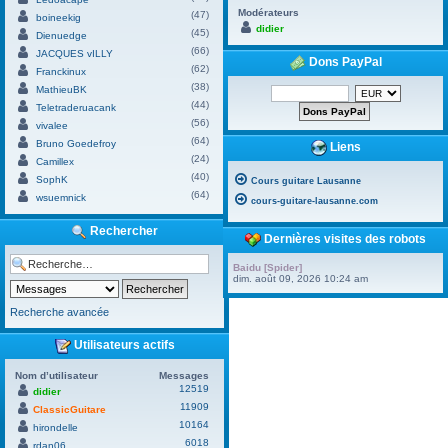
Modérateurs
(47)
boineekig
didier
(45)
Dienuedge
(66)
JACQUES vILLY
Dons PayPal
(62)
Franckinux
(38)
MathieuBK
(44)
Teletraderuacank
(56)
vivalee
(64)
Bruno Goedefroy
Liens
(24)
Camillex
(40)
SophK
Cours guitare Lausanne
(64)
wsuemnick
cours-guitare-lausanne.com
Rechercher
Dernières visites des robots
Baidu [Spider]
dim. août 09, 2026 10:24 am
Recherche avancée
Utilisateurs actifs
Nom d’utilisateur
Messages
12519
didier
11909
ClassicGuitare
10164
hirondelle
6018
rdan06