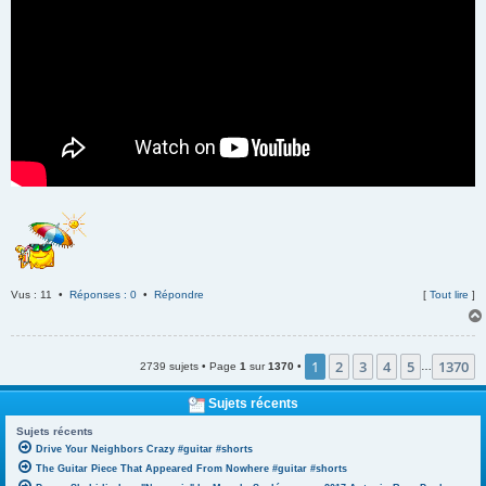
Vus : 11 •
Réponses : 0
•
Répondre
[
Tout lire
]
1
2
3
4
5
1370
2739 sujets • Page
1
sur
1370
•
…
Sujets récents
Sujets récents
Drive Your Neighbors Crazy #guitar #shorts
The Guitar Piece That Appeared From Nowhere #guitar #shorts