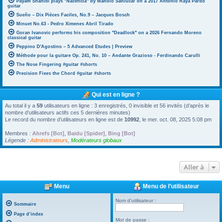
Payam Shahidi plays "Nacencia" by Manolo Sanlúcar on a 2017 Antonio Raya Pardo
guitar
Sueño – Dix Pièces Faciles, No.9 – Jacques Bosch
Minuet No.63 - Pedro Ximenes Abril Tirado
Goran Ivanovic performs his composition "Deadlock" on a 2026 Fernando Moreno
classical guitar
Peppino D'Agostino – 5 Advanced Etudes | Preview
Méthode pour la guitare Op. 241, No. 10 – Andante Grazioso - Ferdinando Carulli
The Nose Fingering #guitar #shorts
Precision Fixes the Chord #guitar #shorts
Qui est en ligne ?
Au total il y a
59
utilisateurs en ligne : 3 enregistrés, 0 invisible et 56 invités (d’après le
nombre d’utilisateurs actifs ces 5 dernières minutes)
Le record du nombre d’utilisateurs en ligne est de
10992
, le mer. oct. 08, 2025 5:08 pm
Membres :
Ahrefs [Bot]
,
Baidu [Spider]
,
Bing [Bot]
Légende :
Administrateurs
,
Modérateurs globaux
Aller à
Menu
Menu de l’utilisateur
Nom d’utilisateur :
Sommaire
Page d’index
Mot de passe :