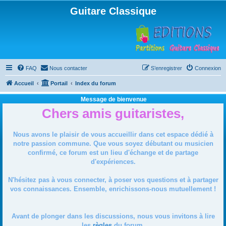
Guitare Classique
FAQ
Nous contacter
S’enregistrer
Connexion
Accueil
Portail
Index du forum
Message de bienvenue
Chers amis guitaristes,
Nous avons le plaisir de vous accueillir dans cet espace dédié à
notre passion commune. Que vous soyez débutant ou musicien
confirmé, ce forum est un lieu d'échange et de partage
d'expériences.
N'hésitez pas à vous connecter, à poser vos questions et à partager
vos connaissances. Ensemble, enrichissons-nous mutuellement !
Avant de plonger dans les discussions, nous vous invitons à lire
les
règles
du forum.