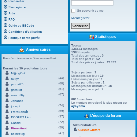
Rechercher
S’enregistrer
Se souvenir de moi
Aide
M’enregistrer
FAQ
Guide du BBCode
Conditions d’utilisation
Statistiques
Politique de vie privée
Totaux
134434
messages
Anniversaires
19855
sujets
Total des annonces :
0
Pas d’anniversaire à fêter aujourd’hui
Total des post-it :
62
Total des pièces jointes :
21992
Durant les 30 prochains jours
Sujets par jour :
3
M@ngOr€
Messages par jour :
19
(44)
nukyr
Utilisateurs par jour :
1
Sujets par utilisateur :
2
(68)
proust75
Messages par utilisateur :
15
(51)
Messages par sujet :
7
grichkof
(67)
marcofifty
8819
membres
Johanne
Le membre enregistré le plus récent est
(74)
ayayema
.
jdcagli
(69)
FrereBenoît
L’équipe du forum
(37)
DOGUET Léo
(72)
Cassiel
Administrateurs
(50)
Pierrotinot
ClassicGuitare
(47)
boineekig