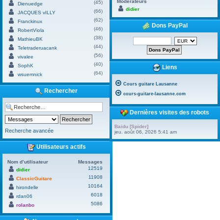
Modérateurs
(45)
Dienuedge
didier
(66)
JACQUES vILLY
(62)
Franckinux
Dons PayPal
(46)
RobertViola
(38)
MathieuBK
(44)
Teletraderuacank
(56)
vivalee
(40)
SophK
Liens
(64)
wsuemnick
Cours guitare Lausanne
Rechercher
cours-guitare-lausanne.com
Dernières visites des robots
Baidu [Spider]
Recherche avancée
jeu. août 06, 2026 5:41 am
Utilisateurs actifs
Nom d’utilisateur
Messages
12519
didier
11908
ClassicGuitare
10164
hirondelle
6018
rdan06
5086
rolanbo