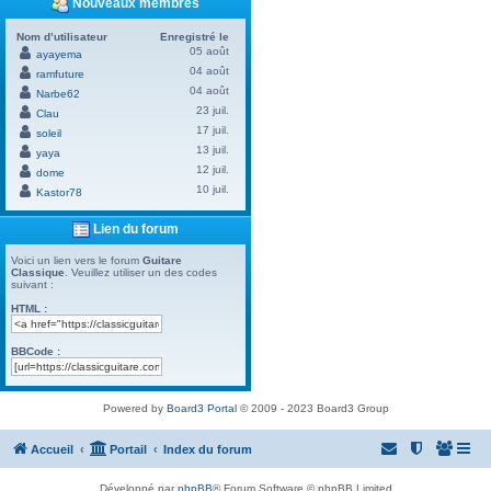
Nouveaux membres
Nom d’utilisateur
Enregistré le
05 août
ayayema
04 août
ramfuture
04 août
Narbe62
23 juil.
Clau
17 juil.
soleil
13 juil.
yaya
12 juil.
dome
10 juil.
Kastor78
Lien du forum
Voici un lien vers le forum
Guitare
Classique
. Veuillez utiliser un des codes
suivant :
HTML :
BBCode :
Powered by
Board3 Portal
© 2009 - 2023 Board3 Group
Accueil
Portail
Index du forum
Développé par
phpBB
® Forum Software © phpBB Limited