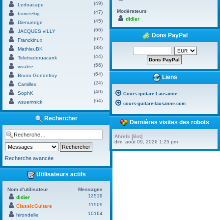
(49)
Ledoacape
Modérateurs
(47)
boineekig
didier
(45)
Dienuedge
(66)
JACQUES vILLY
Dons PayPal
(62)
Franckinux
(38)
MathieuBK
(44)
Teletraderuacank
(56)
vivalee
(64)
Bruno Goedefroy
Liens
(24)
Camillex
(40)
SophK
Cours guitare Lausanne
(64)
wsuemnick
cours-guitare-lausanne.com
Rechercher
Dernières visites des robots
Ahrefs [Bot]
dim. août 09, 2026 1:25 pm
Recherche avancée
Utilisateurs actifs
Nom d’utilisateur
Messages
12519
didier
11909
ClassicGuitare
10164
hirondelle