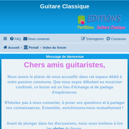
Guitare Classique
FAQ
Nous contacter
S’enregistrer
Connexion
Accueil
Portail
Index du forum
Message de bienvenue
Chers amis guitaristes,
Nous avons le plaisir de vous accueillir dans cet espace dédié à
notre passion commune. Que vous soyez débutant ou musicien
confirmé, ce forum est un lieu d'échange et de partage
d'expériences.
N'hésitez pas à vous connecter, à poser vos questions et à partager
vos connaissances. Ensemble, enrichissons-nous mutuellement !
Avant de plonger dans les discussions, nous vous invitons à lire
les
règles
du forum.