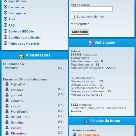
Page d’index
Mot de passe :
Rechercher
S’enregistrer
Se souvenir de moi
Aide
M’enregistrer
FAQ
Guide du BBCode
Conditions d’utilisation
Statistiques
Politique de vie privée
Totaux
134449
messages
Anniversaires
19863
sujets
Total des annonces :
0
Félicitations à :
Total des post-it :
62
marcofifty
(67)
Total des pièces jointes :
22000
Sujets par jour :
3
Durant les 30 prochains jours
Messages par jour :
19
M@ngOr€
Utilisateurs par jour :
1
Sujets par utilisateur :
2
(68)
proust75
Messages par utilisateur :
15
(51)
Messages par sujet :
7
grichkof
Johanne
8822
membres
(74)
jdcagli
Le membre enregistré le plus récent est
(69)
Amelia
.
FrereBenoît
(37)
DOGUET Léo
L’équipe du forum
(53)
jfontaine
(72)
Cassiel
Administrateurs
(50)
Pierrotinot
ClassicGuitare