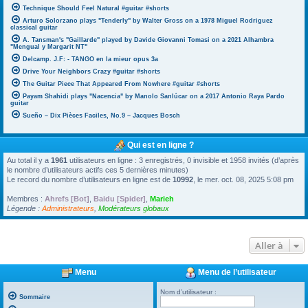
Technique Should Feel Natural #guitar #shorts
Arturo Solorzano plays "Tenderly" by Walter Gross on a 1978 Miguel Rodriguez
classical guitar
A. Tansman's "Gaillarde" played by Davide Giovanni Tomasi on a 2021 Alhambra
"Mengual y Margarit NT"
Delcamp. J.F: - TANGO en la mieur opus 3a
Drive Your Neighbors Crazy #guitar #shorts
The Guitar Piece That Appeared From Nowhere #guitar #shorts
Payam Shahidi plays "Nacencia" by Manolo Sanlúcar on a 2017 Antonio Raya Pardo
guitar
Sueño – Dix Pièces Faciles, No.9 – Jacques Bosch
Qui est en ligne ?
Au total il y a
1961
utilisateurs en ligne : 3 enregistrés, 0 invisible et 1958 invités (d’après
le nombre d’utilisateurs actifs ces 5 dernières minutes)
Le record du nombre d’utilisateurs en ligne est de
10992
, le mer. oct. 08, 2025 5:08 pm
Membres :
Ahrefs [Bot]
,
Baidu [Spider]
,
Marieh
Légende :
Administrateurs
,
Modérateurs globaux
Aller à
Menu
Menu de l’utilisateur
Nom d’utilisateur :
Sommaire