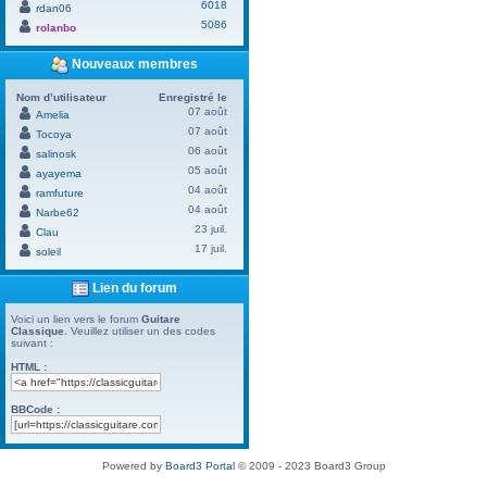
6018
rdan06
5086
rolanbo
Nouveaux membres
Nom d’utilisateur
Enregistré le
07 août
Amelia
07 août
Tocoya
06 août
salinosk
05 août
ayayema
04 août
ramfuture
04 août
Narbe62
23 juil.
Clau
17 juil.
soleil
Lien du forum
Voici un lien vers le forum
Guitare
Classique
. Veuillez utiliser un des codes
suivant :
HTML :
BBCode :
Powered by
Board3 Portal
© 2009 - 2023 Board3 Group