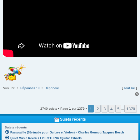
Vus : 68 •
Réponses : 0
•
Répondre
[
Tout lire
]
1
2
3
4
5
1370
2740 sujets • Page
1
sur
1370
•
…
Sujets récents
Sujets récents
Passacaille (Sérénade pour Guitare et Violon) – Charles Gounod/Jacques Bosch
Quiet Music Reveals EVERYTHING #guitar #shorts