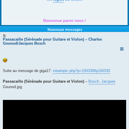
Bienvenue parmi nous !
Nouveaux messages
M
e
Passacaille (Sérénade pour Guitare et Violon) – Charles
s
Gounod/Jacques Bosch
s
a
g
e
Suite au message de giga17:
viewtopic.php?p=150330#p150330
Passacaille (Sérénade pour Guitare et Violon)
–
Bosch, Jacques
Gounod.jpg