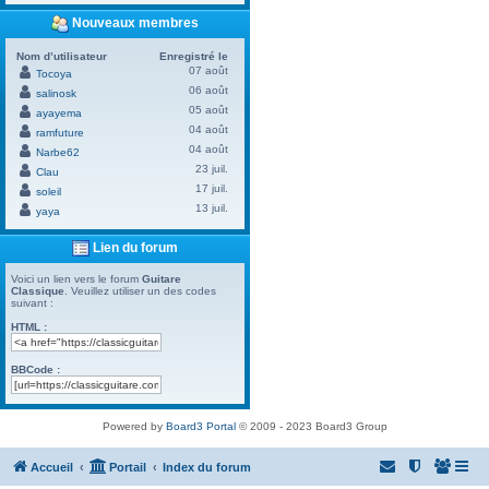
Nouveaux membres
Nom d’utilisateur
Enregistré le
07 août
Tocoya
06 août
salinosk
05 août
ayayema
04 août
ramfuture
04 août
Narbe62
23 juil.
Clau
17 juil.
soleil
13 juil.
yaya
Lien du forum
Voici un lien vers le forum
Guitare
Classique
. Veuillez utiliser un des codes
suivant :
HTML :
BBCode :
Powered by
Board3 Portal
© 2009 - 2023 Board3 Group
Accueil
Portail
Index du forum