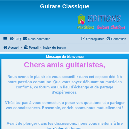
Guitare Classique
FAQ
Nous contacter
S’enregistrer
Connexion
Accueil
Portail
Index du forum
Message de bienvenue
Chers amis guitaristes,
Nous avons le plaisir de vous accueillir dans cet espace dédié à
notre passion commune. Que vous soyez débutant ou musicien
confirmé, ce forum est un lieu d'échange et de partage
d'expériences.
N'hésitez pas à vous connecter, à poser vos questions et à partager
vos connaissances. Ensemble, enrichissons-nous mutuellement !
Avant de plonger dans les discussions, nous vous invitons à lire
les
règles
du forum.