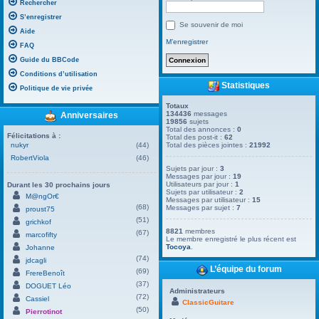
Rechercher
S’enregistrer
Se souvenir de moi
Aide
M’enregistrer
FAQ
Guide du BBCode
Conditions d’utilisation
Statistiques
Politique de vie privée
Totaux
134436
messages
Anniversaires
19856
sujets
Total des annonces :
0
Félicitations à :
Total des post-it :
62
nukyr
(44)
Total des pièces jointes :
21992
RobertViola
(46)
Sujets par jour :
3
Messages par jour :
19
Utilisateurs par jour :
1
Durant les 30 prochains jours
Sujets par utilisateur :
2
M@ngOr€
Messages par utilisateur :
15
(68)
Messages par sujet :
7
proust75
(51)
grichkof
8821
membres
(67)
marcofifty
Le membre enregistré le plus récent est
Tocoya
.
Johanne
(74)
jdcagli
L’équipe du forum
(69)
FrereBenoît
(37)
DOGUET Léo
Administrateurs
(72)
Cassiel
ClassicGuitare
(50)
Pierrotinot