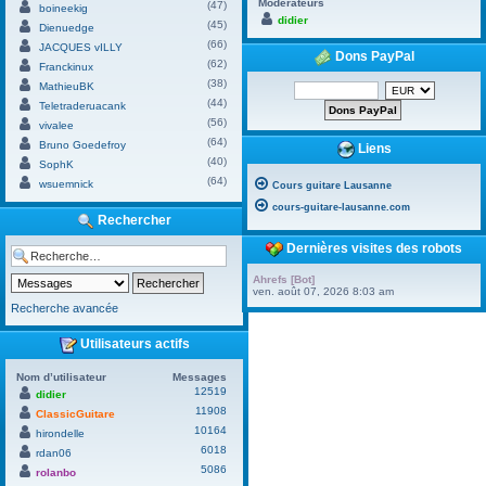
Modérateurs
(47)
boineekig
didier
(45)
Dienuedge
(66)
JACQUES vILLY
Dons PayPal
(62)
Franckinux
(38)
MathieuBK
(44)
Teletraderuacank
(56)
vivalee
(64)
Bruno Goedefroy
Liens
(40)
SophK
(64)
wsuemnick
Cours guitare Lausanne
cours-guitare-lausanne.com
Rechercher
Dernières visites des robots
Ahrefs [Bot]
ven. août 07, 2026 8:03 am
Recherche avancée
Utilisateurs actifs
Nom d’utilisateur
Messages
12519
didier
11908
ClassicGuitare
10164
hirondelle
6018
rdan06
5086
rolanbo