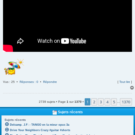
Vus : 25 •
Réponses : 0
•
Répondre
[
Tout lire
]
1
2
3
4
5
1370
2739 sujets • Page
1
sur
1370
•
…
Sujets récents
Sujets récents
Delcamp. J.F: - TANGO en la mieur opus 3a
Drive Your Neighbors Crazy #guitar #shorts