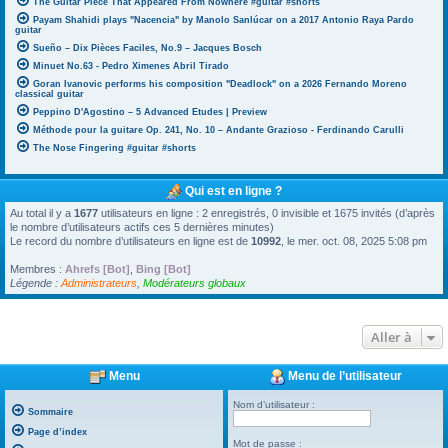
The Guitar Piece That Appeared From Nowhere #guitar #shorts
Payam Shahidi plays "Nacencia" by Manolo Sanlúcar on a 2017 Antonio Raya Pardo
guitar
Sueño – Dix Pièces Faciles, No.9 – Jacques Bosch
Minuet No.63 - Pedro Ximenes Abril Tirado
Goran Ivanovic performs his composition "Deadlock" on a 2026 Fernando Moreno
classical guitar
Peppino D'Agostino – 5 Advanced Etudes | Preview
Méthode pour la guitare Op. 241, No. 10 – Andante Grazioso - Ferdinando Carulli
The Nose Fingering #guitar #shorts
Qui est en ligne ?
Au total il y a
1677
utilisateurs en ligne : 2 enregistrés, 0 invisible et 1675 invités (d’après
le nombre d’utilisateurs actifs ces 5 dernières minutes)
Le record du nombre d’utilisateurs en ligne est de
10992
, le mer. oct. 08, 2025 5:08 pm
Membres :
Ahrefs [Bot]
,
Bing [Bot]
Légende :
Administrateurs
,
Modérateurs globaux
Aller à
Menu
Menu de l’utilisateur
Nom d’utilisateur :
Sommaire
Page d’index
Mot de passe :