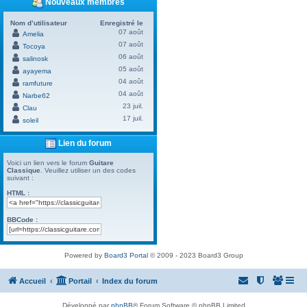
Nouveaux membres
Nom d’utilisateur
Enregistré le
07 août
Amelia
07 août
Tocoya
06 août
salinosk
05 août
ayayema
04 août
ramfuture
04 août
Narbe62
23 juil.
Clau
17 juil.
soleil
Lien du forum
Voici un lien vers le forum
Guitare
Classique
. Veuillez utiliser un des codes
suivant :
HTML :
BBCode :
Powered by
Board3 Portal
© 2009 - 2023 Board3 Group
Accueil
Portail
Index du forum
Développé par
phpBB
® Forum Software © phpBB Limited