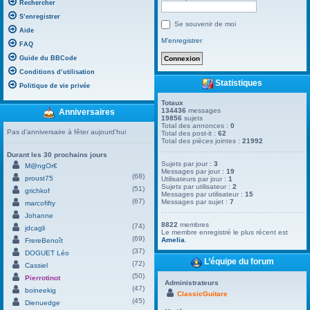
Rechercher
S’enregistrer
Se souvenir de moi
Aide
M’enregistrer
FAQ
Guide du BBCode
Conditions d’utilisation
Statistiques
Politique de vie privée
Totaux
134436
messages
Anniversaires
19856
sujets
Total des annonces :
0
Pas d’anniversaire à fêter aujourd’hui
Total des post-it :
62
Total des pièces jointes :
21992
Durant les 30 prochains jours
Sujets par jour :
3
M@ngOr€
Messages par jour :
19
(68)
proust75
Utilisateurs par jour :
1
Sujets par utilisateur :
2
(51)
grichkof
Messages par utilisateur :
15
(67)
Messages par sujet :
7
marcofifty
Johanne
8822
membres
(74)
jdcagli
Le membre enregistré le plus récent est
(69)
Amelia
.
FrereBenoît
(37)
DOGUET Léo
L’équipe du forum
(72)
Cassiel
(50)
Pierrotinot
Administrateurs
(47)
boineekig
ClassicGuitare
(45)
Dienuedge