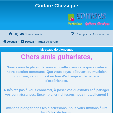
Guitare Classique
FAQ
Nous contacter
S’enregistrer
Connexion
Accueil
Portail
Index du forum
Message de bienvenue
Chers amis guitaristes,
Nous avons le plaisir de vous accueillir dans cet espace dédié à
notre passion commune. Que vous soyez débutant ou musicien
confirmé, ce forum est un lieu d'échange et de partage
d'expériences.
N'hésitez pas à vous connecter, à poser vos questions et à partager
vos connaissances. Ensemble, enrichissons-nous mutuellement !
Avant de plonger dans les discussions, nous vous invitons à lire
les
règles
du forum.