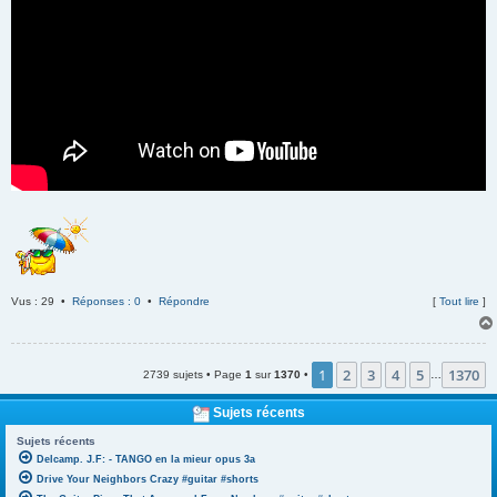
Vus : 29 •
Réponses : 0
•
Répondre
[
Tout lire
]
1
2
3
4
5
1370
2739 sujets • Page
1
sur
1370
•
…
Sujets récents
Sujets récents
Delcamp. J.F: - TANGO en la mieur opus 3a
Drive Your Neighbors Crazy #guitar #shorts