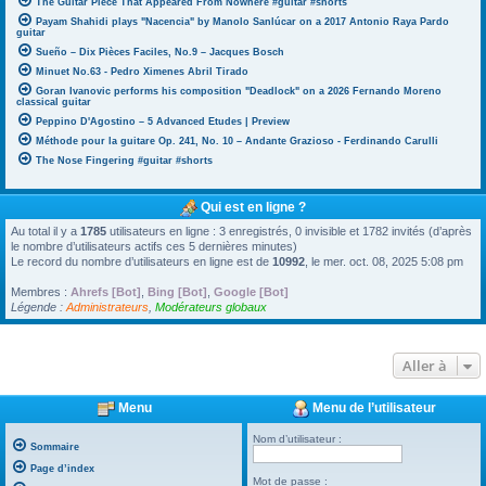
The Guitar Piece That Appeared From Nowhere #guitar #shorts
Payam Shahidi plays "Nacencia" by Manolo Sanlúcar on a 2017 Antonio Raya Pardo
guitar
Sueño – Dix Pièces Faciles, No.9 – Jacques Bosch
Minuet No.63 - Pedro Ximenes Abril Tirado
Goran Ivanovic performs his composition "Deadlock" on a 2026 Fernando Moreno
classical guitar
Peppino D'Agostino – 5 Advanced Etudes | Preview
Méthode pour la guitare Op. 241, No. 10 – Andante Grazioso - Ferdinando Carulli
The Nose Fingering #guitar #shorts
Qui est en ligne ?
Au total il y a
1785
utilisateurs en ligne : 3 enregistrés, 0 invisible et 1782 invités (d’après
le nombre d’utilisateurs actifs ces 5 dernières minutes)
Le record du nombre d’utilisateurs en ligne est de
10992
, le mer. oct. 08, 2025 5:08 pm
Membres :
Ahrefs [Bot]
,
Bing [Bot]
,
Google [Bot]
Légende :
Administrateurs
,
Modérateurs globaux
Aller à
Menu
Menu de l’utilisateur
Nom d’utilisateur :
Sommaire
Page d’index
Mot de passe :