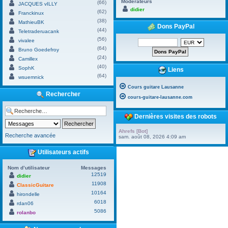
Modérateurs
(66)
JACQUES vILLY
didier
(62)
Franckinux
(38)
MathieuBK
Dons PayPal
(44)
Teletraderuacank
(56)
vivalee
(64)
Bruno Goedefroy
(24)
Camillex
(40)
SophK
Liens
(64)
wsuemnick
Cours guitare Lausanne
Rechercher
cours-guitare-lausanne.com
Dernières visites des robots
Ahrefs [Bot]
Recherche avancée
sam. août 08, 2026 4:09 am
Utilisateurs actifs
Nom d’utilisateur
Messages
12519
didier
11908
ClassicGuitare
10164
hirondelle
6018
rdan06
5086
rolanbo