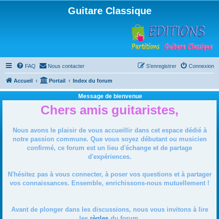
Guitare Classique
FAQ
Nous contacter
S’enregistrer
Connexion
Accueil
Portail
Index du forum
Message de bienvenue
Chers amis guitaristes,
Nous avons le plaisir de vous accueillir dans cet espace dédié à
notre passion commune. Que vous soyez débutant ou musicien
confirmé, ce forum est un lieu d'échange et de partage
d'expériences.
N'hésitez pas à vous connecter, à poser vos questions et à partager
vos connaissances. Ensemble, enrichissons-nous mutuellement !
Avant de plonger dans les discussions, nous vous invitons à lire
les
règles
du forum.