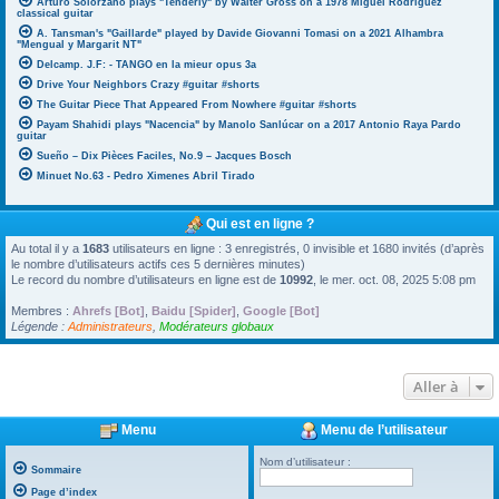
Arturo Solorzano plays "Tenderly" by Walter Gross on a 1978 Miguel Rodriguez
classical guitar
A. Tansman's "Gaillarde" played by Davide Giovanni Tomasi on a 2021 Alhambra
"Mengual y Margarit NT"
Delcamp. J.F: - TANGO en la mieur opus 3a
Drive Your Neighbors Crazy #guitar #shorts
The Guitar Piece That Appeared From Nowhere #guitar #shorts
Payam Shahidi plays "Nacencia" by Manolo Sanlúcar on a 2017 Antonio Raya Pardo
guitar
Sueño – Dix Pièces Faciles, No.9 – Jacques Bosch
Minuet No.63 - Pedro Ximenes Abril Tirado
Qui est en ligne ?
Au total il y a
1683
utilisateurs en ligne : 3 enregistrés, 0 invisible et 1680 invités (d’après
le nombre d’utilisateurs actifs ces 5 dernières minutes)
Le record du nombre d’utilisateurs en ligne est de
10992
, le mer. oct. 08, 2025 5:08 pm
Membres :
Ahrefs [Bot]
,
Baidu [Spider]
,
Google [Bot]
Légende :
Administrateurs
,
Modérateurs globaux
Aller à
Menu
Menu de l’utilisateur
Nom d’utilisateur :
Sommaire
Page d’index