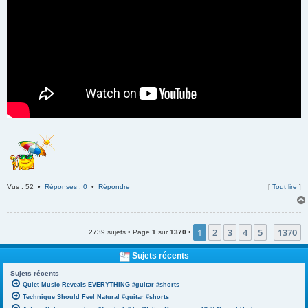
Vus : 52 •
Réponses : 0
•
Répondre
[
Tout lire
]
1
2
3
4
5
1370
2739 sujets • Page
1
sur
1370
•
…
Sujets récents
Sujets récents
Quiet Music Reveals EVERYTHING #guitar #shorts
Technique Should Feel Natural #guitar #shorts