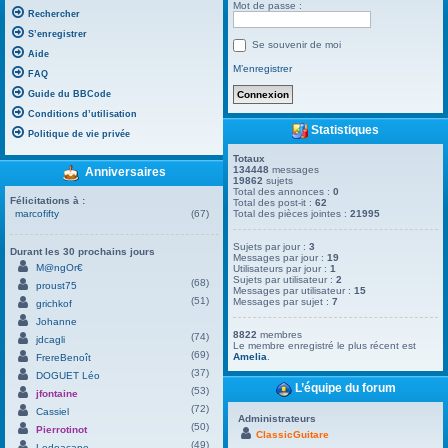
Mot de passe :
Rechercher
S’enregistrer
Se souvenir de moi
Aide
M’enregistrer
FAQ
Guide du BBCode
Conditions d’utilisation
Statistiques
Politique de vie privée
Totaux
134448
messages
Anniversaires
19862
sujets
Total des annonces :
0
Félicitations à :
Total des post-it :
62
marcofifty
(67)
Total des pièces jointes :
21995
Sujets par jour :
3
Durant les 30 prochains jours
Messages par jour :
19
M@ngOr€
Utilisateurs par jour :
1
Sujets par utilisateur :
2
(68)
proust75
Messages par utilisateur :
15
(51)
Messages par sujet :
7
grichkof
Johanne
8822
membres
(74)
jdcagli
Le membre enregistré le plus récent est
(69)
Amelia
.
FrereBenoît
(37)
DOGUET Léo
L’équipe du forum
(53)
jfontaine
(72)
Cassiel
Administrateurs
(50)
Pierrotinot
ClassicGuitare
(49)
Ledoacape