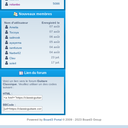
5086
rolanbo
Nouveaux membres
Nom d’utilisateur
Enregistré le
07 août
Amelia
07 août
Tocoya
06 août
salinosk
05 août
ayayema
04 août
ramfuture
04 août
Narbe62
23 juil.
Clau
17 juil.
soleil
Lien du forum
Voici un lien vers le forum
Guitare
Classique
. Veuillez utiliser un des codes
suivant :
HTML :
BBCode :
Powered by
Board3 Portal
© 2009 - 2023 Board3 Group