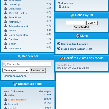
Modérateurs
(47)
boineekig
didier
(45)
Dienuedge
(66)
JACQUES vILLY
Dons PayPal
(62)
Franckinux
(38)
MathieuBK
(44)
Teletraderuacank
(56)
vivalee
(64)
Bruno Goedefroy
Liens
(24)
Camillex
(40)
SophK
Cours guitare Lausanne
(64)
wsuemnick
cours-guitare-lausanne.com
Rechercher
Dernières visites des robots
Baidu [Spider]
dim. août 09, 2026 11:25 am
Recherche avancée
Utilisateurs actifs
Nom d’utilisateur
Messages
12519
didier
11909
ClassicGuitare
10164
hirondelle
6018
rdan06