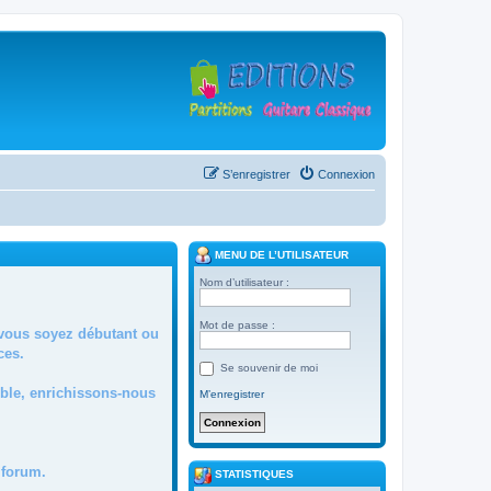
S’enregistrer
Connexion
MENU DE L’UTILISATEUR
Nom d’utilisateur :
Mot de passe :
 vous soyez débutant ou
ces.
Se souvenir de moi
mble, enrichissons-nous
M’enregistrer
forum.
STATISTIQUES