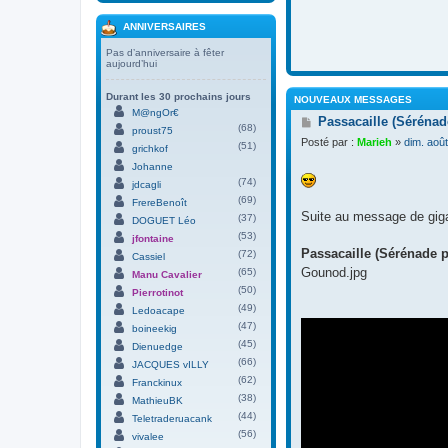
ANNIVERSAIRES
Pas d’anniversaire à fêter
aujourd’hui
Durant les 30 prochains jours
NOUVEAUX MESSAGES
M@ngOr€
M
Passacaille (Séréna
(68)
proust75
e
Posté par :
Marieh
»
dim. aoû
(51)
s
grichkof
s
Johanne
a
(74)
jdcagli
g
(69)
FrereBenoît
e
Suite au message de gi
(37)
DOGUET Léo
(53)
jfontaine
Passacaille (Sérénade p
(72)
Cassiel
Gounod.jpg
(65)
Manu Cavalier
(50)
Pierrotinot
(49)
Ledoacape
(47)
boineekig
(45)
Dienuedge
(66)
JACQUES vILLY
(62)
Franckinux
(38)
MathieuBK
(44)
Teletraderuacank
(56)
vivalee