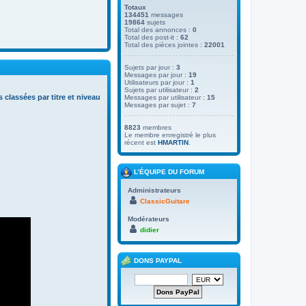
Totaux
134451
messages
19864
sujets
Total des annonces :
0
Total des post-it :
62
Total des pièces jointes :
22001
Sujets par jour :
3
Messages par jour :
19
Utilisateurs par jour :
1
Sujets par utilisateur :
2
s classées par titre et niveau
Messages par utilisateur :
15
Messages par sujet :
7
8823
membres
Le membre enregistré le plus
récent est
HMARTIN
.
L’ÉQUIPE DU FORUM
Administrateurs
ClassicGuitare
Modérateurs
didier
DONS PAYPAL