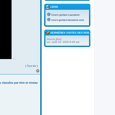
LIENS
Cours guitare Lausanne
cours-guitare-lausanne.com
DERNIÈRES VISITES DES ROBOTS
Ahrefs [Bot]
lun. août 10, 2026 6:29 am
...
[
Tout lire
]
H
a
u
t
s classées par titre et niveau