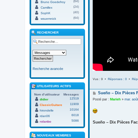
(64)
Bruno Goedefroy
(24)
Camillex
(40)
SophK
(64)
wsuemnick
RECHERCHER
Recherche avancée
Vus : 9 •
Réponses : 0
•
Rép
UTILISATEURS ACTIFS
M
Sueño – Dix Pièces 
Nom d’utilisateur
Messages
e
12519
Posté par :
Marieh
»
mar. aoû
didier
s
11909
ClassicGuitare
s
a
10164
hirondelle
g
6018
rdan06
e
5086
rolanbo
Sueño – Dix Pièces Faci
NOUVEAUX MEMBRES