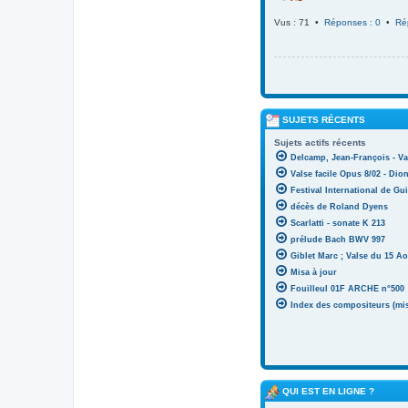
Vus : 71 •
Réponses : 0
•
Ré
SUJETS RÉCENTS
Sujets actifs récents
Delcamp, Jean-François - Va
Valse facile Opus 8/02 - Di
Festival International de Gui
décès de Roland Dyens
Scarlatti - sonate K 213
prélude Bach BWV 997
Giblet Marc ; Valse du 15 Ao
Misa à jour
Fouilleul 01F ARCHE n°500
Index des compositeurs (mise
QUI EST EN LIGNE ?