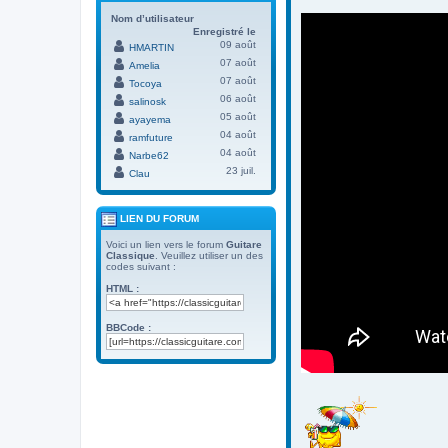
Nom d’utilisateur
Enregistré le
09 août
HMARTIN
07 août
Amelia
07 août
Tocoya
06 août
salinosk
05 août
ayayema
04 août
ramfuture
04 août
Narbe62
23 juil.
Clau
LIEN DU FORUM
Voici un lien vers le forum
Guitare
Classique
. Veuillez utiliser un des
codes suivant :
HTML :
BBCode :