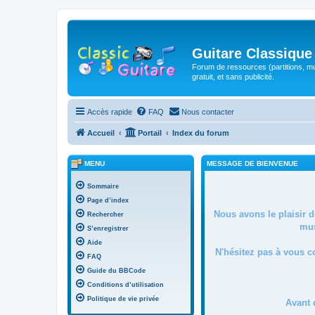
Guitare Classique
Forum de ressources (partitions, mu
gratuit, et sans publicité.
Accès rapide
FAQ
Nous contacter
Accueil
Portail
Index du forum
MENU
MESSAGE DE BIENVENUE
Sommaire
Page d’index
Nous avons le plaisir 
Rechercher
mus
S’enregistrer
Aide
N'hésitez pas à vous c
FAQ
Guide du BBCode
Conditions d’utilisation
Politique de vie privée
Avant 