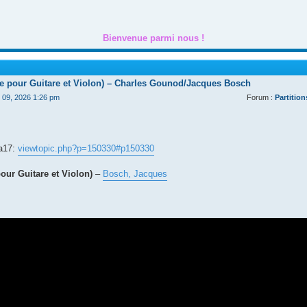
Bienvenue parmi nous !
de pour Guitare et Violon) – Charles Gounod/Jacques Bosch
t 09, 2026 1:26 pm
Forum :
Partition
ga17:
viewtopic.php?p=150330#p150330
our Guitare et Violon)
–
Bosch, Jacques