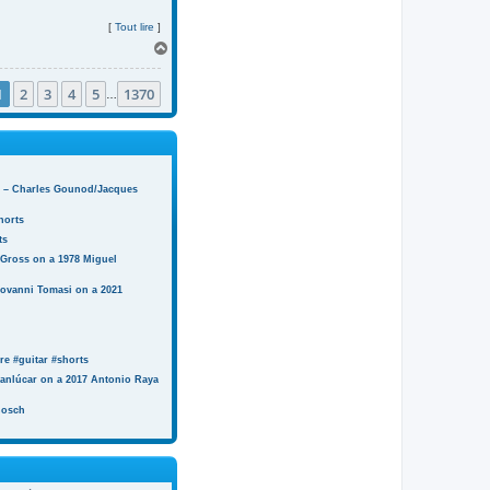
[
Tout lire
]
H
a
u
1
2
3
4
5
1370
t
…
n) – Charles Gounod/Jacques
horts
ts
 Gross on a 1978 Miguel
iovanni Tomasi on a 2021
e #guitar #shorts
anlúcar on a 2017 Antonio Raya
Bosch