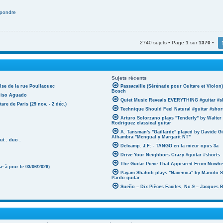
pondre
2740 sujets • Page
1
sur
1370
•
Sujets récents
lse de la rue Poullaouec
Passacaille (Sérénade pour Guitare et Violo
Bosch
oniso Aguado
Quiet Music Reveals EVERYTHING #guitar #s
tare de Paris (29 nov. - 2 déc.)
Technique Should Feel Natural #guitar #shor
Arturo Solorzano plays "Tenderly" by Walter
Rodriguez classical guitar
A. Tansman's "Gaillarde" played by Davide G
Alhambra "Mengual y Margarit NT"
ut . duo .
Delcamp. J.F: - TANGO en la mieur opus 3a
Drive Your Neighbors Crazy #guitar #shorts
The Guitar Piece That Appeared From Nowher
 à jour le 03/06/2026)
Payam Shahidi plays "Nacencia" by Manolo S
Pardo guitar
Sueño – Dix Pièces Faciles, No.9 – Jacques 