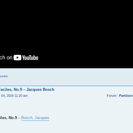
ondre
Faciles, No.9 – Jacques Bosch
t 04, 2026 11:20 am
Forum :
Partition
les, No.9
–
Bosch, Jacques