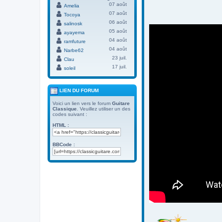
07 août
Amelia
07 août
Tocoya
06 août
salinosk
05 août
ayayema
04 août
ramfuture
04 août
Narbe62
23 juil.
Clau
17 juil.
soleil
LIEN DU FORUM
Voici un lien vers le forum
Guitare
Classique
. Veuillez utiliser un des
codes suivant :
HTML :
BBCode :