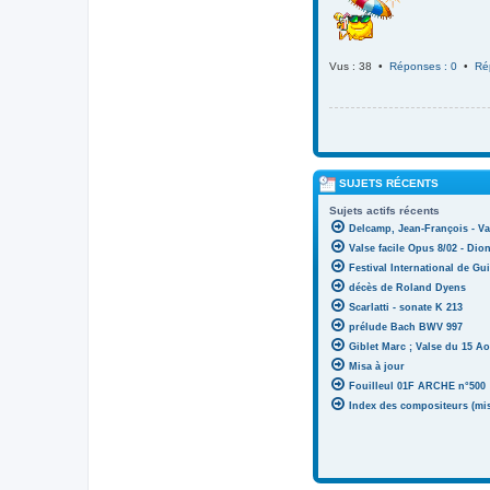
Vus : 38 •
Réponses : 0
•
Ré
SUJETS RÉCENTS
Sujets actifs récents
Delcamp, Jean-François - Va
Valse facile Opus 8/02 - Di
Festival International de Gui
décès de Roland Dyens
Scarlatti - sonate K 213
prélude Bach BWV 997
Giblet Marc ; Valse du 15 Ao
Misa à jour
Fouilleul 01F ARCHE n°500
Index des compositeurs (mise