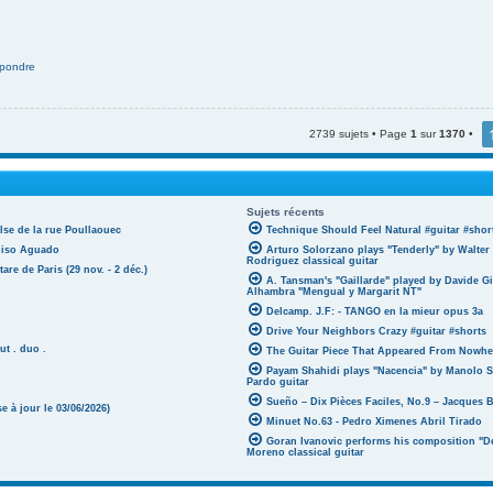
pondre
2739 sujets • Page
1
sur
1370
•
Sujets récents
lse de la rue Poullaouec
Technique Should Feel Natural #guitar #shor
oniso Aguado
Arturo Solorzano plays "Tenderly" by Walter
Rodriguez classical guitar
tare de Paris (29 nov. - 2 déc.)
A. Tansman's "Gaillarde" played by Davide G
Alhambra "Mengual y Margarit NT"
Delcamp. J.F: - TANGO en la mieur opus 3a
Drive Your Neighbors Crazy #guitar #shorts
ut . duo .
The Guitar Piece That Appeared From Nowher
Payam Shahidi plays "Nacencia" by Manolo S
Pardo guitar
Sueño – Dix Pièces Faciles, No.9 – Jacques 
 à jour le 03/06/2026)
Minuet No.63 - Pedro Ximenes Abril Tirado
Goran Ivanovic performs his composition "D
Moreno classical guitar