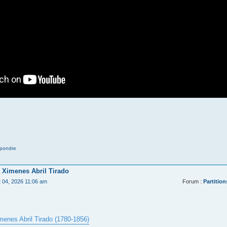
pondre
 Ximenes Abril Tirado
t 04, 2026 11:06 am
Forum :
Partition
menes Abril Tirado (1780-1856)