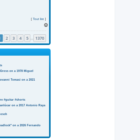
[
Tout lire
]
H
a
u
1
2
3
4
5
1370
t
…
ts
 Gross on a 1978 Miguel
iovanni Tomasi on a 2021
e #guitar #shorts
anlúcar on a 2017 Antonio Raya
Bosch
eadlock" on a 2026 Fernando