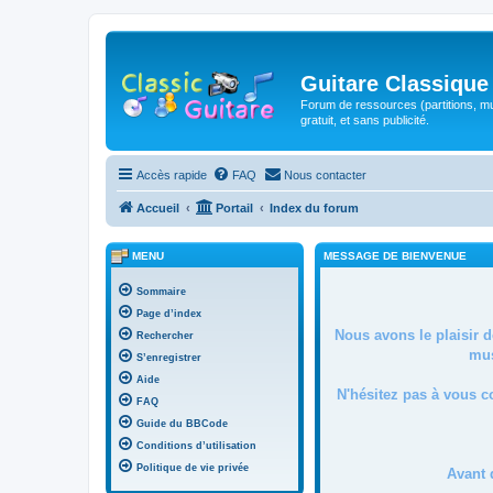
Guitare Classique
Forum de ressources (partitions, mu
gratuit, et sans publicité.
Accès rapide
FAQ
Nous contacter
Accueil
Portail
Index du forum
MENU
MESSAGE DE BIENVENUE
Sommaire
Page d’index
Nous avons le plaisir 
Rechercher
mus
S’enregistrer
Aide
N'hésitez pas à vous c
FAQ
Guide du BBCode
Conditions d’utilisation
Politique de vie privée
Avant 