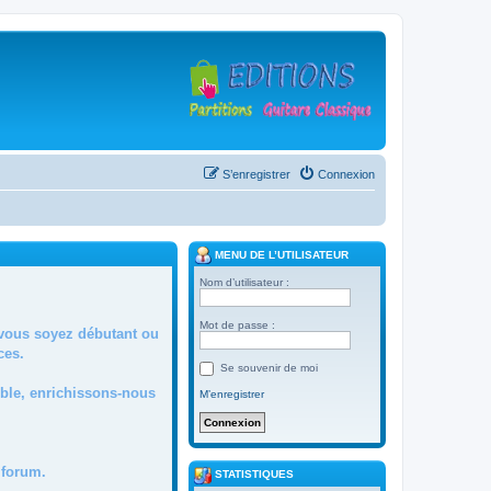
S’enregistrer
Connexion
MENU DE L’UTILISATEUR
Nom d’utilisateur :
Mot de passe :
 vous soyez débutant ou
ces.
Se souvenir de moi
mble, enrichissons-nous
M’enregistrer
forum.
STATISTIQUES