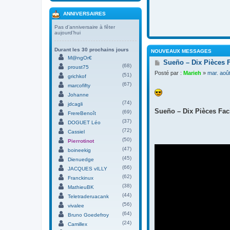
ANNIVERSAIRES
Pas d’anniversaire à fêter
aujourd’hui
Durant les 30 prochains jours
NOUVEAUX MESSAGES
M@ngOr€
M
Sueño – Dix Pièces 
(68)
proust75
e
Posté par :
Marieh
»
mar. aoû
(51)
s
grichkof
s
(67)
marcofifty
a
Johanne
g
(74)
jdcagli
e
Sueño – Dix Pièces Faci
(69)
FrereBenoît
(37)
DOGUET Léo
(72)
Cassiel
(50)
Pierrotinot
(47)
boineekig
(45)
Dienuedge
(66)
JACQUES vILLY
(62)
Franckinux
(38)
MathieuBK
(44)
Teletraderuacank
(56)
vivalee
(64)
Bruno Goedefroy
(24)
Camillex