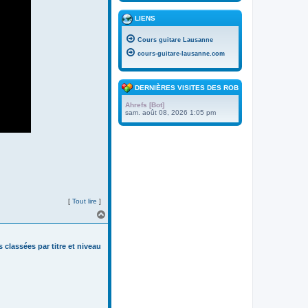
LIENS
Cours guitare Lausanne
cours-guitare-lausanne.com
DERNIÈRES VISITES DES ROBOTS
Ahrefs [Bot]
sam. août 08, 2026 1:05 pm
[
Tout lire
]
H
a
u
t
s classées par titre et niveau