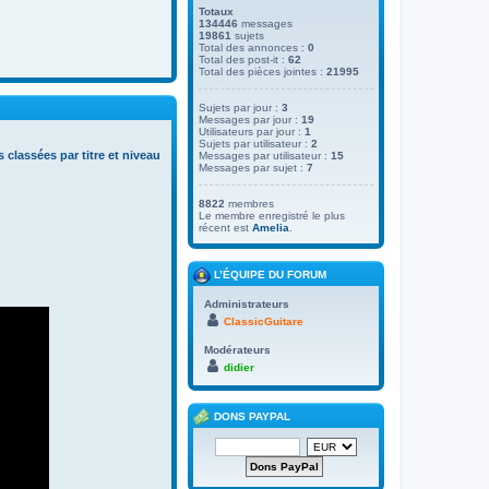
Totaux
134446
messages
19861
sujets
Total des annonces :
0
Total des post-it :
62
Total des pièces jointes :
21995
Sujets par jour :
3
Messages par jour :
19
Utilisateurs par jour :
1
Sujets par utilisateur :
2
s classées par titre et niveau
Messages par utilisateur :
15
Messages par sujet :
7
8822
membres
Le membre enregistré le plus
récent est
Amelia
.
L’ÉQUIPE DU FORUM
Administrateurs
ClassicGuitare
Modérateurs
didier
DONS PAYPAL