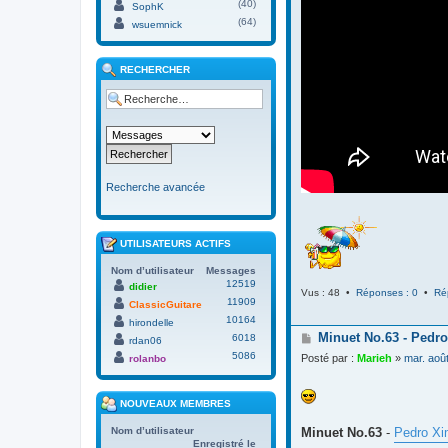
(40)
SophK
(64)
wsuemnick
RECHERCHER
Recherche avancée
UTILISATEURS ACTIFS
Nom d’utilisateur
Messages
12519
didier
Vus : 48 •
Réponses : 0
•
Ré
11909
ClassicGuitare
10164
hirondelle
M
Minuet No.63 - Pedro
6018
rdan06
e
5086
Posté par :
Marieh
»
mar. aoû
rolanbo
s
s
a
NOUVEAUX MEMBRES
g
e
Minuet No.63
-
Pedro Xi
Nom d’utilisateur
Enregistré le