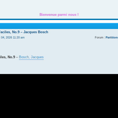
Bienvenue parmi nous !
Faciles, No.9 – Jacques Bosch
t 04, 2026 11:20 am
Forum :
Partition
les, No.9
–
Bosch, Jacques