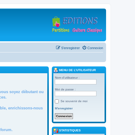
S’enregistrer
Connexion
MENU DE L’UTILISATEUR
Nom d’utilisateur :
Mot de passe :
 vous soyez débutant ou
ces.
Se souvenir de moi
mble, enrichissons-nous
M’enregistrer
forum.
STATISTIQUES