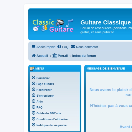
Guitare Classique
Forum de ressources (partitions, mu
gratuit, et sans publicité.
Accès rapide
FAQ
Nous contacter
Accueil
Portail
Index du forum
MENU
MESSAGE DE BIENVENUE
Sommaire
Page d’index
Nous avons le plaisir 
Rechercher
mus
S’enregistrer
Aide
N'hésitez pas à vous c
FAQ
Guide du BBCode
Conditions d’utilisation
Politique de vie privée
Avant 