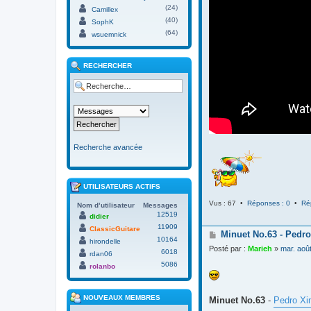
(24)
Camillex
(40)
SophK
(64)
wsuemnick
RECHERCHER
Recherche avancée
UTILISATEURS ACTIFS
Vus : 67 •
Réponses : 0
•
Ré
Nom d’utilisateur
Messages
12519
didier
11909
ClassicGuitare
M
Minuet No.63 - Pedro
10164
hirondelle
e
Posté par :
Marieh
»
mar. aoû
6018
s
rdan06
s
5086
rolanbo
a
g
e
NOUVEAUX MEMBRES
Minuet No.63
-
Pedro Xi