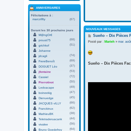
ANNIVERSAIRES
Félicitations à :
marcofifty
(67)
NOUVEAUX MESSAGES
Durant les 30 prochains jours
M
M@ngOr€
Sueño – Dix Pièces 
e
(68)
proust75
Posté par :
Marieh
»
mar. aoû
s
(51)
grichkof
s
Johanne
a
(74)
g
jdcagli
e
(69)
FrereBenoît
Sueño – Dix Pièces Faci
(37)
DOGUET Léo
(53)
jfontaine
(72)
Cassiel
(50)
Pierrotinot
(49)
Ledoacape
(47)
boineekig
(45)
Dienuedge
(66)
JACQUES vILLY
(62)
Franckinux
(38)
MathieuBK
(44)
Teletraderuacank
(56)
vivalee
(64)
Bruno Goedefroy