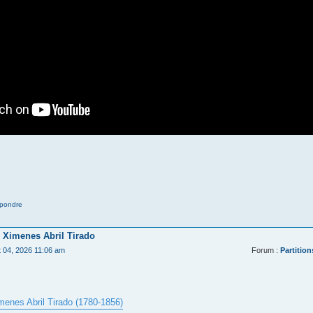
pondre
 Ximenes Abril Tirado
t 04, 2026 11:06 am
Forum :
Partition
menes Abril Tirado (1780-1856)