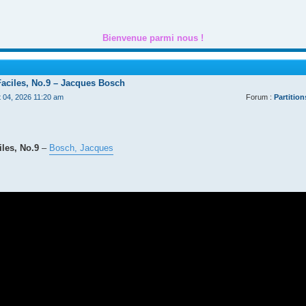
Bienvenue parmi nous !
Faciles, No.9 – Jacques Bosch
t 04, 2026 11:20 am
Forum :
Partition
les, No.9
–
Bosch, Jacques