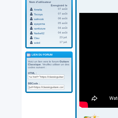
Nom d’utilisateur
Enregistré le
07 août
Amelia
07 août
Tocoya
06 août
salinosk
05 août
ayayema
04 août
ramfuture
04 août
Narbe62
23 juil.
Clau
17 juil.
soleil
LIEN DU FORUM
Voici un lien vers le forum
Guitare
Classique
. Veuillez utiliser un des
codes suivant :
HTML :
BBCode :