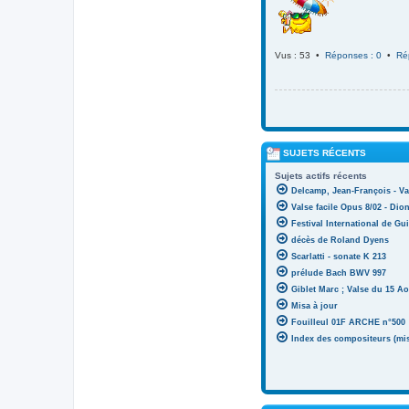
Vus : 53 •
Réponses : 0
•
Ré
SUJETS RÉCENTS
Sujets actifs récents
Delcamp, Jean-François - Va
Valse facile Opus 8/02 - Di
Festival International de Gui
décès de Roland Dyens
Scarlatti - sonate K 213
prélude Bach BWV 997
Giblet Marc ; Valse du 15 Ao
Misa à jour
Fouilleul 01F ARCHE n°500
Index des compositeurs (mise