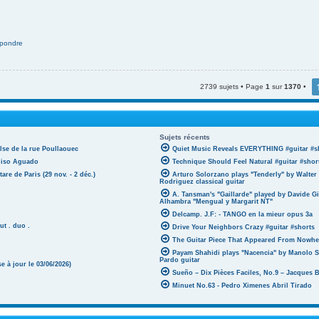
pondre
2739 sujets • Page
1
sur
1370
•
Sujets récents
lse de la rue Poullaouec
Quiet Music Reveals EVERYTHING #guitar #s
oniso Aguado
Technique Should Feel Natural #guitar #shor
tare de Paris (29 nov. - 2 déc.)
Arturo Solorzano plays "Tenderly" by Walter
Rodriguez classical guitar
A. Tansman's "Gaillarde" played by Davide G
Alhambra "Mengual y Margarit NT"
Delcamp. J.F: - TANGO en la mieur opus 3a
ut . duo .
Drive Your Neighbors Crazy #guitar #shorts
The Guitar Piece That Appeared From Nowher
Payam Shahidi plays "Nacencia" by Manolo S
Pardo guitar
 à jour le 03/06/2026)
Sueño – Dix Pièces Faciles, No.9 – Jacques 
Minuet No.63 - Pedro Ximenes Abril Tirado