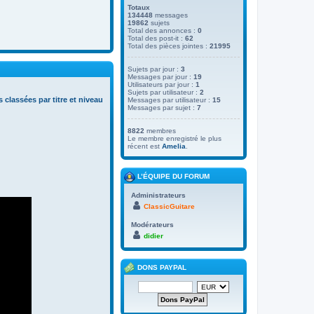
Totaux
134448
messages
19862
sujets
Total des annonces :
0
Total des post-it :
62
Total des pièces jointes :
21995
Sujets par jour :
3
Messages par jour :
19
Utilisateurs par jour :
1
Sujets par utilisateur :
2
s classées par titre et niveau
Messages par utilisateur :
15
Messages par sujet :
7
8822
membres
Le membre enregistré le plus
récent est
Amelia
.
L’ÉQUIPE DU FORUM
Administrateurs
ClassicGuitare
Modérateurs
didier
DONS PAYPAL