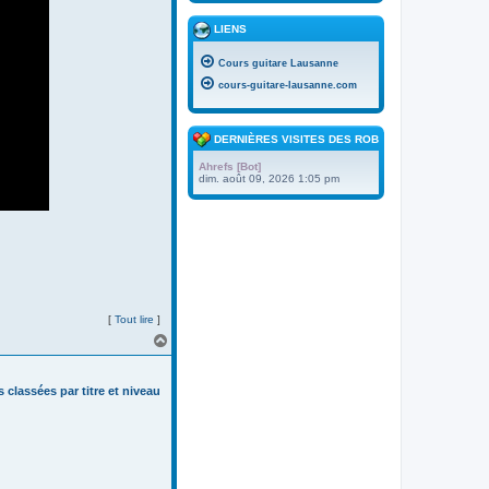
LIENS
Cours guitare Lausanne
cours-guitare-lausanne.com
DERNIÈRES VISITES DES ROBOTS
Ahrefs [Bot]
dim. août 09, 2026 1:05 pm
[
Tout lire
]
H
a
u
t
s classées par titre et niveau