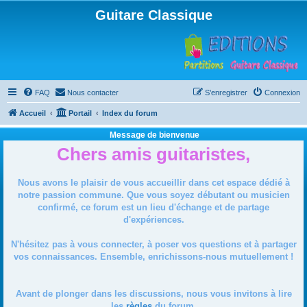
Guitare Classique
FAQ
Nous contacter
S’enregistrer
Connexion
Accueil
Portail
Index du forum
Message de bienvenue
Chers amis guitaristes,
Nous avons le plaisir de vous accueillir dans cet espace dédié à
notre passion commune. Que vous soyez débutant ou musicien
confirmé, ce forum est un lieu d'échange et de partage
d'expériences.
N'hésitez pas à vous connecter, à poser vos questions et à partager
vos connaissances. Ensemble, enrichissons-nous mutuellement !
Avant de plonger dans les discussions, nous vous invitons à lire
les
règles
du forum.