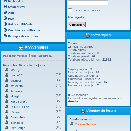
Rechercher
S’enregistrer
Se souvenir de moi
Aide
M’enregistrer
FAQ
Guide du BBCode
Conditions d’utilisation
Statistiques
Politique de vie privée
Totaux
134436
messages
Anniversaires
19856
sujets
Total des annonces :
0
Pas d’anniversaire à fêter aujourd’hui
Total des post-it :
62
Total des pièces jointes :
21992
Durant les 30 prochains jours
Sujets par jour :
3
M@ngOr€
Messages par jour :
19
(68)
proust75
Utilisateurs par jour :
1
Sujets par utilisateur :
2
(51)
grichkof
Messages par utilisateur :
15
(67)
Messages par sujet :
7
marcofifty
Johanne
8822
membres
(74)
jdcagli
Le membre enregistré le plus récent est
(69)
Amelia
.
FrereBenoît
(37)
DOGUET Léo
L’équipe du forum
(72)
Cassiel
(50)
Pierrotinot
Administrateurs
(47)
boineekig
ClassicGuitare
(45)
Dienuedge