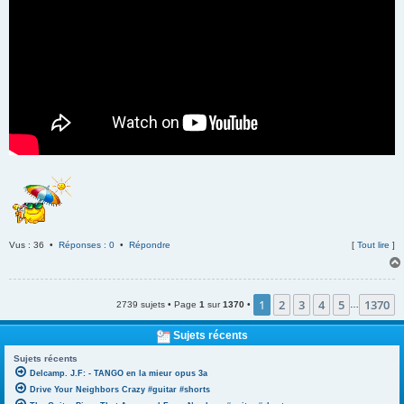
Vus : 36 •
Réponses : 0
•
Répondre
[
Tout lire
]
1
2
3
4
5
1370
2739 sujets • Page
1
sur
1370
•
…
Sujets récents
Sujets récents
Delcamp. J.F: - TANGO en la mieur opus 3a
Drive Your Neighbors Crazy #guitar #shorts