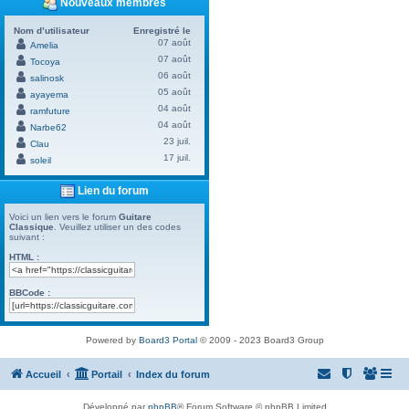
Nouveaux membres
Nom d’utilisateur
Enregistré le
07 août
Amelia
07 août
Tocoya
06 août
salinosk
05 août
ayayema
04 août
ramfuture
04 août
Narbe62
23 juil.
Clau
17 juil.
soleil
Lien du forum
Voici un lien vers le forum
Guitare
Classique
. Veuillez utiliser un des codes
suivant :
HTML :
BBCode :
Powered by
Board3 Portal
© 2009 - 2023 Board3 Group
Accueil
Portail
Index du forum
Développé par
phpBB
® Forum Software © phpBB Limited