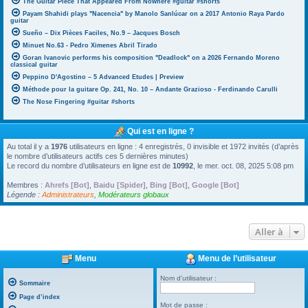
The Guitar Piece That Appeared From Nowhere #guitar #shorts
Payam Shahidi plays "Nacencia" by Manolo Sanlúcar on a 2017 Antonio Raya Pardo
guitar
Sueño – Dix Pièces Faciles, No.9 – Jacques Bosch
Minuet No.63 - Pedro Ximenes Abril Tirado
Goran Ivanovic performs his composition "Deadlock" on a 2026 Fernando Moreno
classical guitar
Peppino D'Agostino – 5 Advanced Etudes | Preview
Méthode pour la guitare Op. 241, No. 10 – Andante Grazioso - Ferdinando Carulli
The Nose Fingering #guitar #shorts
Qui est en ligne ?
Au total il y a
1976
utilisateurs en ligne : 4 enregistrés, 0 invisible et 1972 invités (d’après
le nombre d’utilisateurs actifs ces 5 dernières minutes)
Le record du nombre d’utilisateurs en ligne est de
10992
, le mer. oct. 08, 2025 5:08 pm
Membres :
Ahrefs [Bot]
,
Baidu [Spider]
,
Bing [Bot]
,
Google [Bot]
Légende :
Administrateurs
,
Modérateurs globaux
Aller à
Menu
Menu de l’utilisateur
Nom d’utilisateur :
Sommaire
Page d’index
Mot de passe :