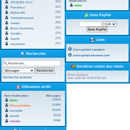
Modérateurs
(66)
JACQUES vILLY
didier
(62)
Franckinux
(38)
MathieuBK
Dons PayPal
(44)
Teletraderuacank
(56)
vivalee
(64)
Bruno Goedefroy
(24)
Camillex
(40)
SophK
Liens
(64)
wsuemnick
Cours guitare Lausanne
Rechercher
cours-guitare-lausanne.com
Dernières visites des robots
Baidu [Spider]
Recherche avancée
sam. août 08, 2026 8:30 am
Utilisateurs actifs
Nom d’utilisateur
Messages
12519
didier
11908
ClassicGuitare
10164
hirondelle
6018
rdan06
5086
rolanbo