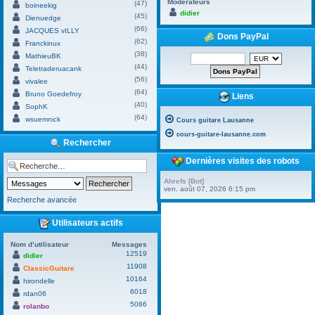
Modérateurs
(47)
boineekig
didier
(45)
Dienuedge
(66)
JACQUES vILLY
Dons PayPal
(62)
Franckinux
(38)
MathieuBK
(44)
Teletraderuacank
(56)
vivalee
(64)
Bruno Goedefroy
Liens
(40)
SophK
(64)
wsuemnick
Cours guitare Lausanne
cours-guitare-lausanne.com
Rechercher
Dernières visites des robots
Ahrefs [Bot]
ven. août 07, 2026 6:15 pm
Recherche avancée
Utilisateurs actifs
Nom d’utilisateur
Messages
12519
didier
11908
ClassicGuitare
10164
hirondelle
6018
rdan06
5086
rolanbo