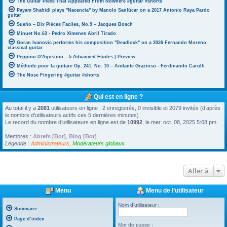
The Guitar Piece That Appeared From Nowhere #guitar #shorts
Payam Shahidi plays "Nacencia" by Manolo Sanlúcar on a 2017 Antonio Raya Pardo
guitar
Sueño – Dix Pièces Faciles, No.9 – Jacques Bosch
Minuet No.63 - Pedro Ximenes Abril Tirado
Goran Ivanovic performs his composition "Deadlock" on a 2026 Fernando Moreno
classical guitar
Peppino D'Agostino – 5 Advanced Etudes | Preview
Méthode pour la guitare Op. 241, No. 10 – Andante Grazioso - Ferdinando Carulli
The Nose Fingering #guitar #shorts
Qui est en ligne ?
Au total il y a
2081
utilisateurs en ligne : 2 enregistrés, 0 invisible et 2079 invités (d’après
le nombre d’utilisateurs actifs ces 5 dernières minutes)
Le record du nombre d’utilisateurs en ligne est de
10992
, le mer. oct. 08, 2025 5:08 pm
Membres :
Ahrefs [Bot]
,
Bing [Bot]
Légende :
Administrateurs
,
Modérateurs globaux
Aller à
Menu
Menu de l’utilisateur
Nom d’utilisateur :
Sommaire
Page d’index
Mot de passe :