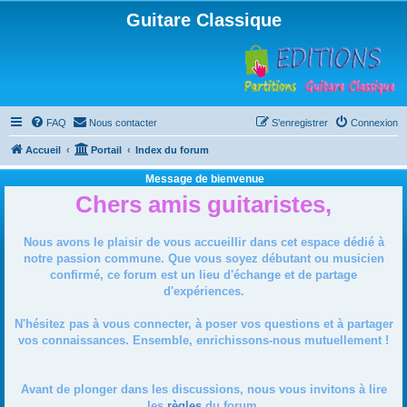
Guitare Classique
FAQ
Nous contacter
S’enregistrer
Connexion
Accueil
Portail
Index du forum
Message de bienvenue
Chers amis guitaristes,
Nous avons le plaisir de vous accueillir dans cet espace dédié à
notre passion commune. Que vous soyez débutant ou musicien
confirmé, ce forum est un lieu d'échange et de partage
d'expériences.
N'hésitez pas à vous connecter, à poser vos questions et à partager
vos connaissances. Ensemble, enrichissons-nous mutuellement !
Avant de plonger dans les discussions, nous vous invitons à lire
les
règles
du forum.