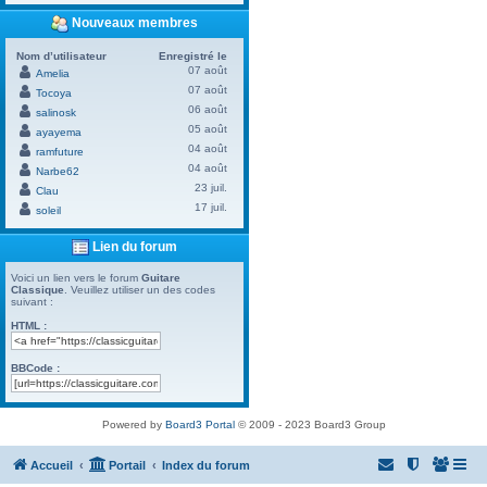
Nouveaux membres
Nom d’utilisateur
Enregistré le
07 août
Amelia
07 août
Tocoya
06 août
salinosk
05 août
ayayema
04 août
ramfuture
04 août
Narbe62
23 juil.
Clau
17 juil.
soleil
Lien du forum
Voici un lien vers le forum
Guitare
Classique
. Veuillez utiliser un des codes
suivant :
HTML :
BBCode :
Powered by
Board3 Portal
© 2009 - 2023 Board3 Group
Accueil
Portail
Index du forum