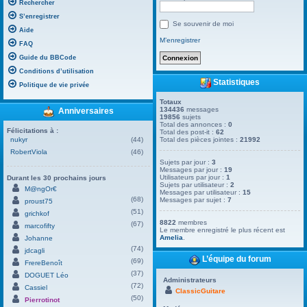
Rechercher
S’enregistrer
Se souvenir de moi
Aide
M’enregistrer
FAQ
Guide du BBCode
Conditions d’utilisation
Statistiques
Politique de vie privée
Totaux
134436
messages
Anniversaires
19856
sujets
Total des annonces :
0
Félicitations à :
Total des post-it :
62
nukyr
(44)
Total des pièces jointes :
21992
RobertViola
(46)
Sujets par jour :
3
Messages par jour :
19
Utilisateurs par jour :
1
Durant les 30 prochains jours
Sujets par utilisateur :
2
M@ngOr€
Messages par utilisateur :
15
(68)
Messages par sujet :
7
proust75
(51)
grichkof
8822
membres
(67)
marcofifty
Le membre enregistré le plus récent est
Amelia
.
Johanne
(74)
jdcagli
L’équipe du forum
(69)
FrereBenoît
(37)
DOGUET Léo
Administrateurs
(72)
Cassiel
ClassicGuitare
(50)
Pierrotinot