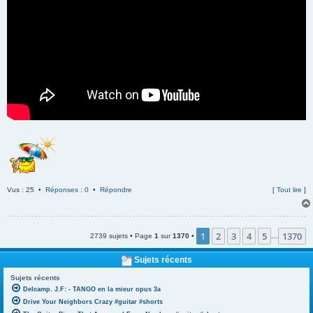
Vus : 25 •
Réponses : 0
•
Répondre
[
Tout lire
]
1
2
3
4
5
1370
2739 sujets • Page
1
sur
1370
•
…
Sujets récents
Sujets récents
Delcamp. J.F: - TANGO en la mieur opus 3a
Drive Your Neighbors Crazy #guitar #shorts