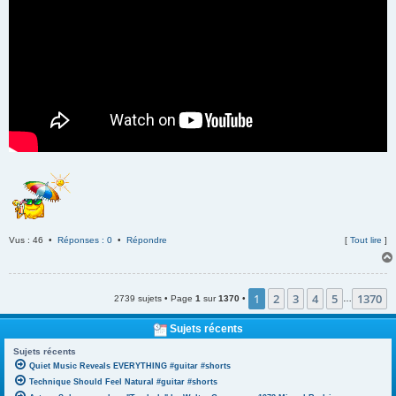
Vus : 46 •
Réponses : 0
•
Répondre
[
Tout lire
]
1
2
3
4
5
1370
2739 sujets • Page
1
sur
1370
•
…
Sujets récents
Sujets récents
Quiet Music Reveals EVERYTHING #guitar #shorts
Technique Should Feel Natural #guitar #shorts