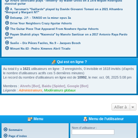
Arturo Solorzano plays "Tenderly" by Walter Gross on a 1978 Miguel Rodriguez
classical guitar
A. Tansman's "Gaillarde" played by Davide Giovanni Tomasi on a 2021 Alhambra
"Mengual y Margarit NT"
Delcamp. J.F: - TANGO en la mieur opus 3a
Drive Your Neighbors Crazy #guitar #shorts
The Guitar Piece That Appeared From Nowhere #guitar #shorts
Payam Shahidi plays "Nacencia" by Manolo Sanlúcar on a 2017 Antonio Raya Pardo
guitar
Sueño – Dix Pièces Faciles, No.9 – Jacques Bosch
Minuet No.63 - Pedro Ximenes Abril Tirado
Qui est en ligne ?
Au total il y a
1621
utilisateurs en ligne : 3 enregistrés, 0 invisible et 1618 invités (d’après
le nombre d’utilisateurs actifs ces 5 dernières minutes)
Le record du nombre d’utilisateurs en ligne est de
10992
, le mer. oct. 08, 2025 5:08 pm
Membres :
Ahrefs [Bot]
,
Baidu [Spider]
,
Google [Bot]
Légende :
Administrateurs
,
Modérateurs globaux
Aller à
Menu
Menu de l’utilisateur
Nom d’utilisateur :
Sommaire
Page d’index