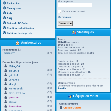
Mot de passe :
Rechercher
S’enregistrer
Se souvenir de moi
Aide
M’enregistrer
FAQ
Guide du BBCode
Conditions d’utilisation
Statistiques
Politique de vie privée
Totaux
134448
messages
Anniversaires
19862
sujets
Total des annonces :
0
Félicitations à :
Total des post-it :
62
marcofifty
(67)
Total des pièces jointes :
21995
Sujets par jour :
3
Durant les 30 prochains jours
Messages par jour :
19
M@ngOr€
Utilisateurs par jour :
1
Sujets par utilisateur :
2
(68)
proust75
Messages par utilisateur :
15
(51)
Messages par sujet :
7
grichkof
Johanne
8822
membres
(74)
jdcagli
Le membre enregistré le plus récent est
(69)
Amelia
.
FrereBenoît
(37)
DOGUET Léo
L’équipe du forum
(53)
jfontaine
(72)
Cassiel
Administrateurs
(50)
Pierrotinot
ClassicGuitare
(49)
Ledoacape