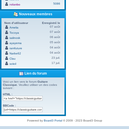
5086
rolanbo
Nouveaux membres
Nom d’utilisateur
Enregistré le
07 août
Amelia
07 août
Tocoya
06 août
salinosk
05 août
ayayema
04 août
ramfuture
04 août
Narbe62
23 juil.
Clau
17 juil.
soleil
Lien du forum
Voici un lien vers le forum
Guitare
Classique
. Veuillez utiliser un des codes
suivant :
HTML :
BBCode :
Powered by
Board3 Portal
© 2009 - 2023 Board3 Group