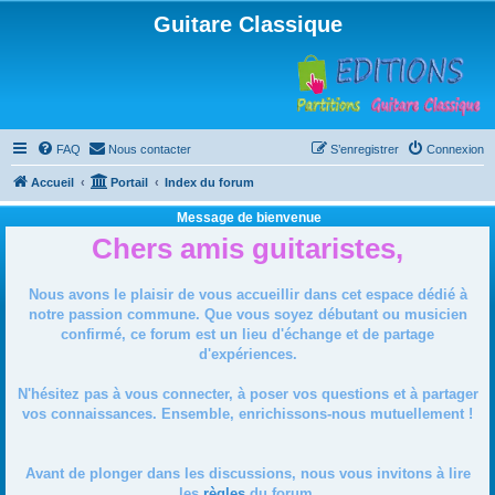
Guitare Classique
FAQ
Nous contacter
S’enregistrer
Connexion
Accueil
Portail
Index du forum
Message de bienvenue
Chers amis guitaristes,
Nous avons le plaisir de vous accueillir dans cet espace dédié à
notre passion commune. Que vous soyez débutant ou musicien
confirmé, ce forum est un lieu d'échange et de partage
d'expériences.
N'hésitez pas à vous connecter, à poser vos questions et à partager
vos connaissances. Ensemble, enrichissons-nous mutuellement !
Avant de plonger dans les discussions, nous vous invitons à lire
les
règles
du forum.