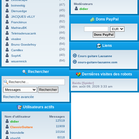
Modérateurs
(47)
boineekig
didier
(45)
Dienuedge
(66)
JACQUES vILLY
Dons PayPal
(62)
Franckinux
(38)
MathieuBK
(44)
Teletraderuacank
(56)
vivalee
(64)
Bruno Goedefroy
Liens
(24)
Camillex
(40)
SophK
Cours guitare Lausanne
(64)
wsuemnick
cours-guitare-lausanne.com
Rechercher
Dernières visites des robots
Baidu [Spider]
dim. août 09, 2026 3:33 am
Recherche avancée
Utilisateurs actifs
Nom d’utilisateur
Messages
12519
didier
11909
ClassicGuitare
10164
hirondelle
6018
rdan06