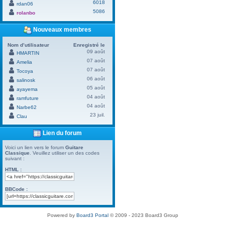
6018
rdan06
5086
rolanbo
Nouveaux membres
Nom d’utilisateur
Enregistré le
09 août
HMARTIN
07 août
Amelia
07 août
Tocoya
06 août
salinosk
05 août
ayayema
04 août
ramfuture
04 août
Narbe62
23 juil.
Clau
Lien du forum
Voici un lien vers le forum
Guitare
Classique
. Veuillez utiliser un des codes
suivant :
HTML :
BBCode :
Powered by
Board3 Portal
© 2009 - 2023 Board3 Group