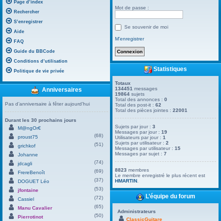
Page d’index
Mot de passe :
Rechercher
S’enregistrer
Se souvenir de moi
Aide
M’enregistrer
FAQ
Guide du BBCode
Conditions d’utilisation
Statistiques
Politique de vie privée
Totaux
134451
messages
Anniversaires
19864
sujets
Total des annonces :
0
Pas d’anniversaire à fêter aujourd’hui
Total des post-it :
62
Total des pièces jointes :
22001
Durant les 30 prochains jours
Sujets par jour :
3
M@ngOr€
Messages par jour :
19
(68)
proust75
Utilisateurs par jour :
1
Sujets par utilisateur :
2
(51)
grichkof
Messages par utilisateur :
15
Messages par sujet :
7
Johanne
(74)
jdcagli
8823
membres
(69)
FrereBenoît
Le membre enregistré le plus récent est
(37)
HMARTIN
.
DOGUET Léo
(53)
jfontaine
L’équipe du forum
(72)
Cassiel
(65)
Manu Cavalier
Administrateurs
(50)
Pierrotinot
ClassicGuitare