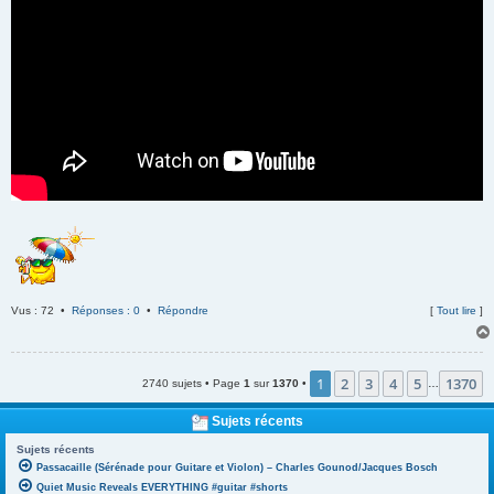
Vus : 72 •
Réponses : 0
•
Répondre
[
Tout lire
]
1
2
3
4
5
1370
2740 sujets • Page
1
sur
1370
•
…
Sujets récents
Sujets récents
Passacaille (Sérénade pour Guitare et Violon) – Charles Gounod/Jacques Bosch
Quiet Music Reveals EVERYTHING #guitar #shorts