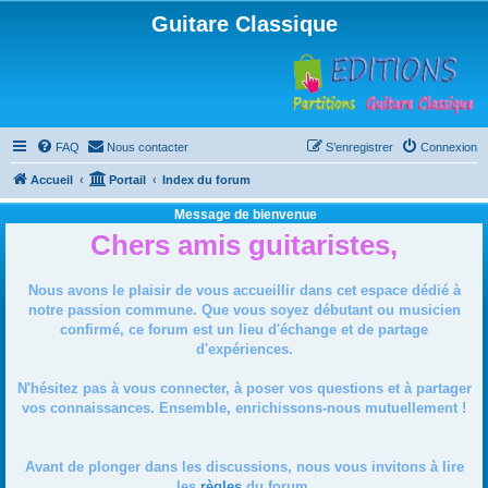
Guitare Classique
FAQ
Nous contacter
S’enregistrer
Connexion
Accueil
Portail
Index du forum
Message de bienvenue
Chers amis guitaristes,
Nous avons le plaisir de vous accueillir dans cet espace dédié à
notre passion commune. Que vous soyez débutant ou musicien
confirmé, ce forum est un lieu d'échange et de partage
d'expériences.
N'hésitez pas à vous connecter, à poser vos questions et à partager
vos connaissances. Ensemble, enrichissons-nous mutuellement !
Avant de plonger dans les discussions, nous vous invitons à lire
les
règles
du forum.