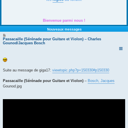
Bienvenue parmi nous !
Nouveaux messages
M
e
Passacaille (Sérénade pour Guitare et Violon) – Charles
s
Gounod/Jacques Bosch
s
a
g
e
Suite au message de giga17:
viewtopic.php?p=150330#p150330
Passacaille (Sérénade pour Guitare et Violon)
–
Bosch, Jacques
Gounod.jpg