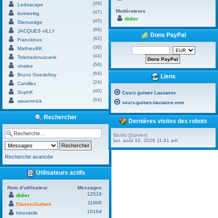
(49)
Ledoacape
Modérateurs
(47)
boineekig
didier
(45)
Dienuedge
(66)
JACQUES vILLY
Dons PayPal
(62)
Franckinux
(38)
MathieuBK
(44)
Teletraderuacank
(56)
vivalee
(64)
Bruno Goedefroy
Liens
(24)
Camillex
(40)
SophK
Cours guitare Lausanne
(64)
wsuemnick
cours-guitare-lausanne.com
Rechercher
Dernières visites des robots
Baidu [Spider]
lun. août 10, 2026 11:41 am
Recherche avancée
Utilisateurs actifs
Nom d’utilisateur
Messages
12519
didier
11909
ClassicGuitare
10164
hirondelle