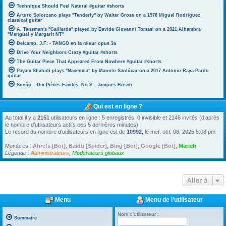
Technique Should Feel Natural #guitar #shorts
Arturo Solorzano plays "Tenderly" by Walter Gross on a 1978 Miguel Rodriguez
classical guitar
A. Tansman's "Gaillarde" played by Davide Giovanni Tomasi on a 2021 Alhambra
"Mengual y Margarit NT"
Delcamp. J.F: - TANGO en la mieur opus 3a
Drive Your Neighbors Crazy #guitar #shorts
The Guitar Piece That Appeared From Nowhere #guitar #shorts
Payam Shahidi plays "Nacencia" by Manolo Sanlúcar on a 2017 Antonio Raya Pardo
guitar
Sueño – Dix Pièces Faciles, No.9 – Jacques Bosch
Qui est en ligne ?
Au total il y a
2151
utilisateurs en ligne : 5 enregistrés, 0 invisible et 2146 invités (d’après
le nombre d’utilisateurs actifs ces 5 dernières minutes)
Le record du nombre d’utilisateurs en ligne est de
10992
, le mer. oct. 08, 2025 5:08 pm
Membres :
Ahrefs [Bot]
,
Baidu [Spider]
,
Bing [Bot]
,
Google [Bot]
,
Marieh
Légende :
Administrateurs
,
Modérateurs globaux
Aller à
Menu
Menu de l’utilisateur
Nom d’utilisateur :
Sommaire