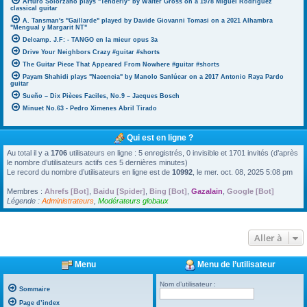
Arturo Solorzano plays "Tenderly" by Walter Gross on a 1978 Miguel Rodriguez
classical guitar
A. Tansman's "Gaillarde" played by Davide Giovanni Tomasi on a 2021 Alhambra
"Mengual y Margarit NT"
Delcamp. J.F: - TANGO en la mieur opus 3a
Drive Your Neighbors Crazy #guitar #shorts
The Guitar Piece That Appeared From Nowhere #guitar #shorts
Payam Shahidi plays "Nacencia" by Manolo Sanlúcar on a 2017 Antonio Raya Pardo
guitar
Sueño – Dix Pièces Faciles, No.9 – Jacques Bosch
Minuet No.63 - Pedro Ximenes Abril Tirado
Qui est en ligne ?
Au total il y a
1706
utilisateurs en ligne : 5 enregistrés, 0 invisible et 1701 invités (d’après
le nombre d’utilisateurs actifs ces 5 dernières minutes)
Le record du nombre d’utilisateurs en ligne est de
10992
, le mer. oct. 08, 2025 5:08 pm
Membres :
Ahrefs [Bot]
,
Baidu [Spider]
,
Bing [Bot]
,
Gazalain
,
Google [Bot]
Légende :
Administrateurs
,
Modérateurs globaux
Aller à
Menu
Menu de l’utilisateur
Nom d’utilisateur :
Sommaire
Page d’index