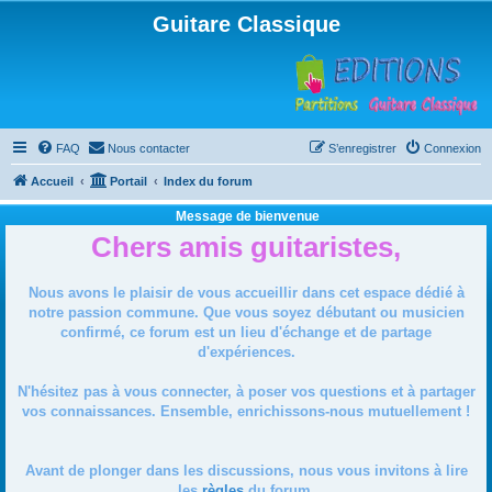
Guitare Classique
FAQ
Nous contacter
S’enregistrer
Connexion
Accueil
Portail
Index du forum
Message de bienvenue
Chers amis guitaristes,
Nous avons le plaisir de vous accueillir dans cet espace dédié à
notre passion commune. Que vous soyez débutant ou musicien
confirmé, ce forum est un lieu d'échange et de partage
d'expériences.
N'hésitez pas à vous connecter, à poser vos questions et à partager
vos connaissances. Ensemble, enrichissons-nous mutuellement !
Avant de plonger dans les discussions, nous vous invitons à lire
les
règles
du forum.