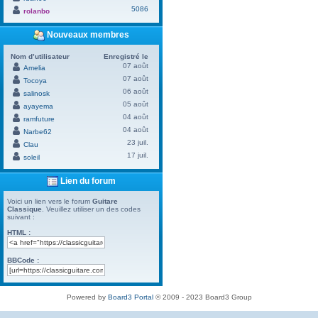
5086
rolanbo
Nouveaux membres
Nom d’utilisateur
Enregistré le
07 août
Amelia
07 août
Tocoya
06 août
salinosk
05 août
ayayema
04 août
ramfuture
04 août
Narbe62
23 juil.
Clau
17 juil.
soleil
Lien du forum
Voici un lien vers le forum
Guitare
Classique
. Veuillez utiliser un des codes
suivant :
HTML :
BBCode :
Powered by
Board3 Portal
© 2009 - 2023 Board3 Group