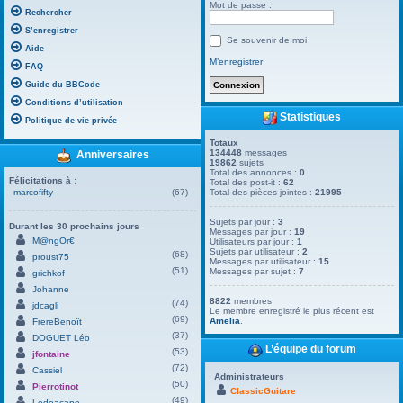
Mot de passe :
Rechercher
S’enregistrer
Se souvenir de moi
Aide
M’enregistrer
FAQ
Guide du BBCode
Conditions d’utilisation
Statistiques
Politique de vie privée
Totaux
134448
messages
Anniversaires
19862
sujets
Total des annonces :
0
Félicitations à :
Total des post-it :
62
marcofifty
(67)
Total des pièces jointes :
21995
Sujets par jour :
3
Durant les 30 prochains jours
Messages par jour :
19
M@ngOr€
Utilisateurs par jour :
1
Sujets par utilisateur :
2
(68)
proust75
Messages par utilisateur :
15
(51)
Messages par sujet :
7
grichkof
Johanne
8822
membres
(74)
jdcagli
Le membre enregistré le plus récent est
(69)
Amelia
.
FrereBenoît
(37)
DOGUET Léo
L’équipe du forum
(53)
jfontaine
(72)
Cassiel
Administrateurs
(50)
Pierrotinot
ClassicGuitare
(49)
Ledoacape