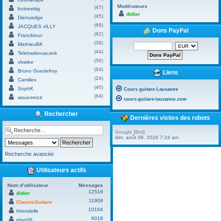
Modérateurs
(47)
boineekig
didier
(45)
Dienuedge
(66)
JACQUES vILLY
Dons PayPal
(62)
Franckinux
(38)
MathieuBK
(44)
Teletraderuacank
(56)
vivalee
(64)
Bruno Goedefroy
Liens
(24)
Camillex
(40)
SophK
Cours guitare Lausanne
(64)
wsuemnick
cours-guitare-lausanne.com
Rechercher
Dernières visites des robots
Google [Bot]
dim. août 09, 2026 7:24 am
Recherche avancée
Utilisateurs actifs
Nom d’utilisateur
Messages
12519
didier
11909
ClassicGuitare
10164
hirondelle
6018
rdan06