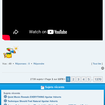
Vus : 49 •
Réponses : 0
•
Répondre
[
Tout lire
]
1
2
3
4
5
1370
2739 sujets • Page
1
sur
1370
•
…
Sujets récents
Sujets récents
Quiet Music Reveals EVERYTHING #guitar #shorts
Technique Should Feel Natural #guitar #shorts