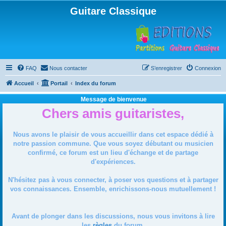
Guitare Classique
FAQ
Nous contacter
S’enregistrer
Connexion
Accueil
Portail
Index du forum
Message de bienvenue
Chers amis guitaristes,
Nous avons le plaisir de vous accueillir dans cet espace dédié à
notre passion commune. Que vous soyez débutant ou musicien
confirmé, ce forum est un lieu d'échange et de partage
d'expériences.
N'hésitez pas à vous connecter, à poser vos questions et à partager
vos connaissances. Ensemble, enrichissons-nous mutuellement !
Avant de plonger dans les discussions, nous vous invitons à lire
les
règles
du forum.