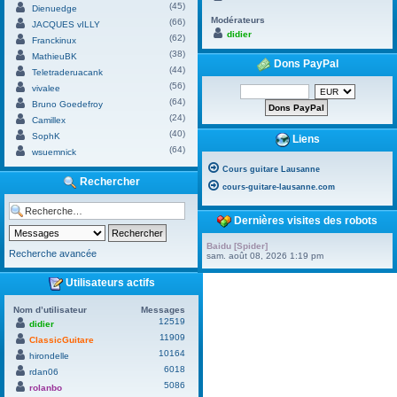
(45)
Dienuedge
Modérateurs
(66)
JACQUES vILLY
didier
(62)
Franckinux
(38)
MathieuBK
Dons PayPal
(44)
Teletraderuacank
(56)
vivalee
(64)
Bruno Goedefroy
(24)
Camillex
(40)
SophK
Liens
(64)
wsuemnick
Cours guitare Lausanne
Rechercher
cours-guitare-lausanne.com
Dernières visites des robots
Baidu [Spider]
Recherche avancée
sam. août 08, 2026 1:19 pm
Utilisateurs actifs
Nom d’utilisateur
Messages
12519
didier
11909
ClassicGuitare
10164
hirondelle
6018
rdan06
5086
rolanbo