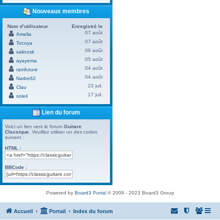
Nouveaux membres
Nom d’utilisateur
Enregistré le
07 août
Amelia
07 août
Tocoya
06 août
salinosk
05 août
ayayema
04 août
ramfuture
04 août
Narbe62
23 juil.
Clau
17 juil.
soleil
Lien du forum
Voici un lien vers le forum
Guitare
Classique
. Veuillez utiliser un des codes
suivant :
HTML :
BBCode :
Powered by
Board3 Portal
© 2009 - 2023 Board3 Group
Accueil
Portail
Index du forum