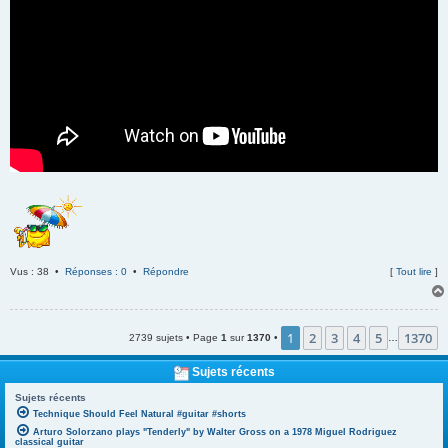
Vus : 38 •
Réponses : 0
•
Répondre
[
Tout lire
]
1
2
3
4
5
1370
2739 sujets • Page
1
sur
1370
•
…
Sujets récents
Sujets récents
Technique Should Feel Natural #guitar #shorts
Arturo Solorzano plays "Tenderly" by Walter Gross on a 1978 Miguel Rodriguez
classical guitar