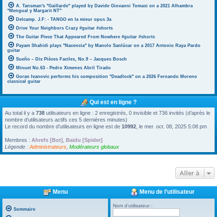
A. Tansman's "Gaillarde" played by Davide Giovanni Tomasi on a 2021 Alhambra
"Mengual y Margarit NT"
Delcamp. J.F: - TANGO en la mieur opus 3a
Drive Your Neighbors Crazy #guitar #shorts
The Guitar Piece That Appeared From Nowhere #guitar #shorts
Payam Shahidi plays "Nacencia" by Manolo Sanlúcar on a 2017 Antonio Raya Pardo
guitar
Sueño – Dix Pièces Faciles, No.9 – Jacques Bosch
Minuet No.63 - Pedro Ximenes Abril Tirado
Goran Ivanovic performs his composition "Deadlock" on a 2026 Fernando Moreno
classical guitar
Qui est en ligne ?
Au total il y a
738
utilisateurs en ligne : 2 enregistrés, 0 invisible et 736 invités (d’après le
nombre d’utilisateurs actifs ces 5 dernières minutes)
Le record du nombre d’utilisateurs en ligne est de
10992
, le mer. oct. 08, 2025 5:08 pm
Membres :
Ahrefs [Bot]
,
Baidu [Spider]
Légende :
Administrateurs
,
Modérateurs globaux
Aller à
Menu
Menu de l’utilisateur
Nom d’utilisateur :
Sommaire