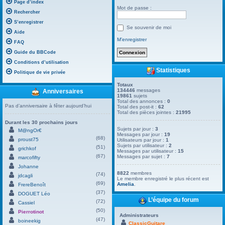
Page d’index
Mot de passe :
Rechercher
S’enregistrer
Se souvenir de moi
Aide
M’enregistrer
FAQ
Guide du BBCode
Conditions d’utilisation
Statistiques
Politique de vie privée
Totaux
134446
messages
Anniversaires
19861
sujets
Total des annonces :
0
Pas d’anniversaire à fêter aujourd’hui
Total des post-it :
62
Total des pièces jointes :
21995
Durant les 30 prochains jours
Sujets par jour :
3
M@ngOr€
Messages par jour :
19
(68)
proust75
Utilisateurs par jour :
1
Sujets par utilisateur :
2
(51)
grichkof
Messages par utilisateur :
15
(67)
Messages par sujet :
7
marcofifty
Johanne
8822
membres
(74)
jdcagli
Le membre enregistré le plus récent est
(69)
Amelia
.
FrereBenoît
(37)
DOGUET Léo
L’équipe du forum
(72)
Cassiel
(50)
Pierrotinot
Administrateurs
(47)
boineekig
ClassicGuitare