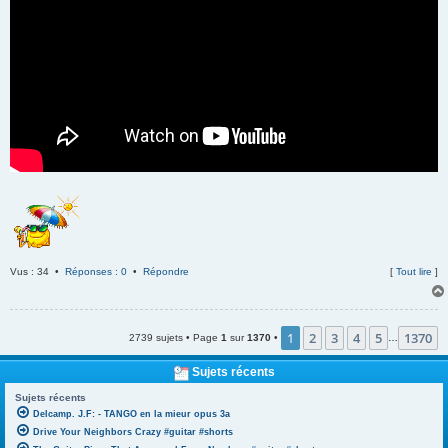
Vus : 34 •
Réponses : 0
•
Répondre
[
Tout lire
]
1
2
3
4
5
1370
2739 sujets • Page
1
sur
1370
•
…
Sujets récents
Sujets récents
Delcamp. J.F: - TANGO en la mieur opus 3a
Drive Your Neighbors Crazy #guitar #shorts