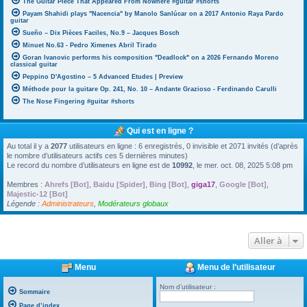
The Guitar Piece That Appeared From Nowhere #guitar #shorts
Payam Shahidi plays "Nacencia" by Manolo Sanlúcar on a 2017 Antonio Raya Pardo
guitar
Sueño – Dix Pièces Faciles, No.9 – Jacques Bosch
Minuet No.63 - Pedro Ximenes Abril Tirado
Goran Ivanovic performs his composition "Deadlock" on a 2026 Fernando Moreno
classical guitar
Peppino D'Agostino – 5 Advanced Etudes | Preview
Méthode pour la guitare Op. 241, No. 10 – Andante Grazioso - Ferdinando Carulli
The Nose Fingering #guitar #shorts
Qui est en ligne ?
Au total il y a
2077
utilisateurs en ligne : 6 enregistrés, 0 invisible et 2071 invités (d’après
le nombre d’utilisateurs actifs ces 5 dernières minutes)
Le record du nombre d’utilisateurs en ligne est de
10992
, le mer. oct. 08, 2025 5:08 pm
Membres :
Ahrefs [Bot]
,
Baidu [Spider]
,
Bing [Bot]
,
giga17
,
Google [Bot]
,
Majestic-12 [Bot]
Légende :
Administrateurs
,
Modérateurs globaux
Aller à
Menu
Menu de l’utilisateur
Nom d’utilisateur :
Sommaire
Page d’index