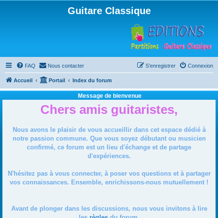
Guitare Classique
FAQ
Nous contacter
S’enregistrer
Connexion
Accueil
Portail
Index du forum
Message de bienvenue
Chers amis guitaristes,
Nous avons le plaisir de vous accueillir dans cet espace dédié à
notre passion commune. Que vous soyez débutant ou musicien
confirmé, ce forum est un lieu d'échange et de partage
d'expériences.
N'hésitez pas à vous connecter, à poser vos questions et à partager
vos connaissances. Ensemble, enrichissons-nous mutuellement !
Avant de plonger dans les discussions, nous vous invitons à lire
les
règles
du forum.