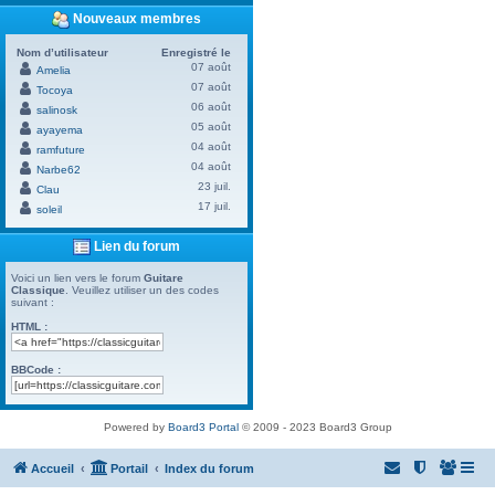
Nouveaux membres
Nom d’utilisateur
Enregistré le
07 août
Amelia
07 août
Tocoya
06 août
salinosk
05 août
ayayema
04 août
ramfuture
04 août
Narbe62
23 juil.
Clau
17 juil.
soleil
Lien du forum
Voici un lien vers le forum
Guitare
Classique
. Veuillez utiliser un des codes
suivant :
HTML :
BBCode :
Powered by
Board3 Portal
© 2009 - 2023 Board3 Group
Accueil
Portail
Index du forum