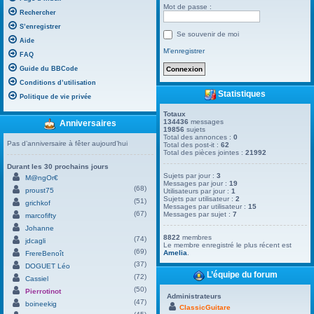
Mot de passe :
Rechercher
S’enregistrer
Se souvenir de moi
Aide
M’enregistrer
FAQ
Guide du BBCode
Conditions d’utilisation
Statistiques
Politique de vie privée
Totaux
134436
messages
Anniversaires
19856
sujets
Total des annonces :
0
Pas d’anniversaire à fêter aujourd’hui
Total des post-it :
62
Total des pièces jointes :
21992
Durant les 30 prochains jours
Sujets par jour :
3
M@ngOr€
Messages par jour :
19
(68)
proust75
Utilisateurs par jour :
1
Sujets par utilisateur :
2
(51)
grichkof
Messages par utilisateur :
15
(67)
Messages par sujet :
7
marcofifty
Johanne
8822
membres
(74)
jdcagli
Le membre enregistré le plus récent est
(69)
Amelia
.
FrereBenoît
(37)
DOGUET Léo
L’équipe du forum
(72)
Cassiel
(50)
Pierrotinot
Administrateurs
(47)
boineekig
ClassicGuitare