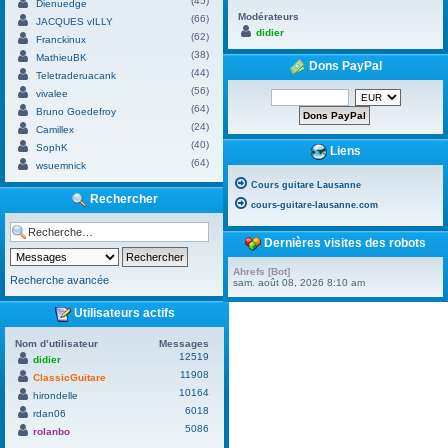
(45)
Dienuedge
Modérateurs
(66)
JACQUES vILLY
didier
(62)
Franckinux
(38)
MathieuBK
Dons PayPal
(44)
Teletraderuacank
(56)
vivalee
(64)
Bruno Goedefroy
(24)
Camillex
(40)
SophK
Liens
(64)
wsuemnick
Cours guitare Lausanne
Rechercher
cours-guitare-lausanne.com
Dernières visites des robots
Ahrefs [Bot]
Recherche avancée
sam. août 08, 2026 8:10 am
Utilisateurs actifs
Nom d’utilisateur
Messages
12519
didier
11908
ClassicGuitare
10164
hirondelle
6018
rdan06
5086
rolanbo