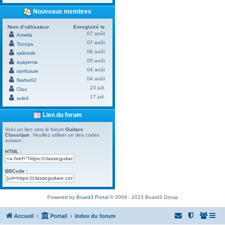
Nouveaux membres
Nom d’utilisateur
Enregistré le
07 août
Amelia
07 août
Tocoya
06 août
salinosk
05 août
ayayema
04 août
ramfuture
04 août
Narbe62
23 juil.
Clau
17 juil.
soleil
Lien du forum
Voici un lien vers le forum
Guitare
Classique
. Veuillez utiliser un des codes
suivant :
HTML :
BBCode :
Powered by
Board3 Portal
© 2009 - 2023 Board3 Group
Accueil
Portail
Index du forum