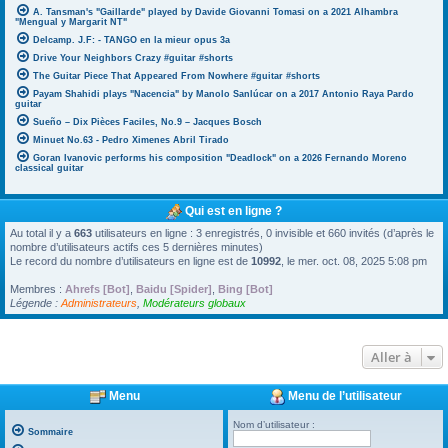
A. Tansman's "Gaillarde" played by Davide Giovanni Tomasi on a 2021 Alhambra
"Mengual y Margarit NT"
Delcamp. J.F: - TANGO en la mieur opus 3a
Drive Your Neighbors Crazy #guitar #shorts
The Guitar Piece That Appeared From Nowhere #guitar #shorts
Payam Shahidi plays "Nacencia" by Manolo Sanlúcar on a 2017 Antonio Raya Pardo
guitar
Sueño – Dix Pièces Faciles, No.9 – Jacques Bosch
Minuet No.63 - Pedro Ximenes Abril Tirado
Goran Ivanovic performs his composition "Deadlock" on a 2026 Fernando Moreno
classical guitar
Qui est en ligne ?
Au total il y a
663
utilisateurs en ligne : 3 enregistrés, 0 invisible et 660 invités (d’après le
nombre d’utilisateurs actifs ces 5 dernières minutes)
Le record du nombre d’utilisateurs en ligne est de
10992
, le mer. oct. 08, 2025 5:08 pm
Membres :
Ahrefs [Bot]
,
Baidu [Spider]
,
Bing [Bot]
Légende :
Administrateurs
,
Modérateurs globaux
Aller à
Menu
Menu de l’utilisateur
Nom d’utilisateur :
Sommaire