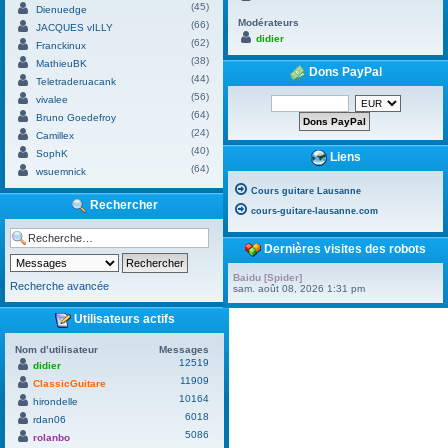
(45)
Dienuedge
Modérateurs
(66)
JACQUES vILLY
didier
(62)
Franckinux
(38)
MathieuBK
Dons PayPal
(44)
Teletraderuacank
(56)
vivalee
(64)
Bruno Goedefroy
(24)
Camillex
(40)
SophK
Liens
(64)
wsuemnick
Cours guitare Lausanne
Rechercher
cours-guitare-lausanne.com
Dernières visites des robots
Baidu [Spider]
Recherche avancée
sam. août 08, 2026 1:31 pm
Utilisateurs actifs
Nom d’utilisateur
Messages
12519
didier
11909
ClassicGuitare
10164
hirondelle
6018
rdan06
5086
rolanbo