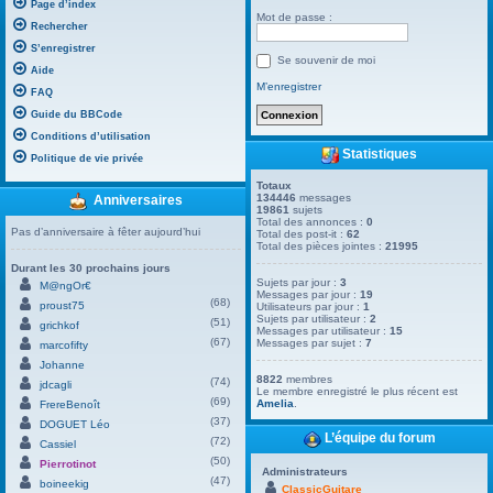
Page d’index
Mot de passe :
Rechercher
S’enregistrer
Se souvenir de moi
Aide
M’enregistrer
FAQ
Guide du BBCode
Conditions d’utilisation
Statistiques
Politique de vie privée
Totaux
134446
messages
Anniversaires
19861
sujets
Total des annonces :
0
Pas d’anniversaire à fêter aujourd’hui
Total des post-it :
62
Total des pièces jointes :
21995
Durant les 30 prochains jours
Sujets par jour :
3
M@ngOr€
Messages par jour :
19
(68)
proust75
Utilisateurs par jour :
1
Sujets par utilisateur :
2
(51)
grichkof
Messages par utilisateur :
15
(67)
Messages par sujet :
7
marcofifty
Johanne
8822
membres
(74)
jdcagli
Le membre enregistré le plus récent est
(69)
Amelia
.
FrereBenoît
(37)
DOGUET Léo
L’équipe du forum
(72)
Cassiel
(50)
Pierrotinot
Administrateurs
(47)
boineekig
ClassicGuitare