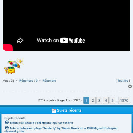
Vus : 38 •
Réponses : 0
•
Répondre
[
Tout lire
]
1
2
3
4
5
1370
2739 sujets • Page
1
sur
1370
•
…
Sujets récents
Sujets récents
Technique Should Feel Natural #guitar #shorts
Arturo Solorzano plays "Tenderly" by Walter Gross on a 1978 Miguel Rodriguez
classical guitar