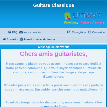
Guitare Classique
FAQ
Nous contacter
S’enregistrer
Connexion
Accueil
Portail
Index du forum
Message de bienvenue
Chers amis guitaristes,
Nous avons le plaisir de vous accueillir dans cet espace dédié à
notre passion commune. Que vous soyez débutant ou musicien
confirmé, ce forum est un lieu d'échange et de partage
d'expériences.
N'hésitez pas à vous connecter, à poser vos questions et à partager
vos connaissances. Ensemble, enrichissons-nous mutuellement !
Avant de plonger dans les discussions, nous vous invitons à lire
les
règles
du forum.