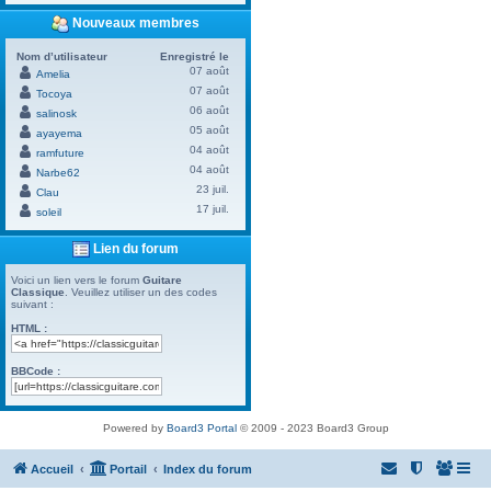
Nouveaux membres
Nom d’utilisateur
Enregistré le
07 août
Amelia
07 août
Tocoya
06 août
salinosk
05 août
ayayema
04 août
ramfuture
04 août
Narbe62
23 juil.
Clau
17 juil.
soleil
Lien du forum
Voici un lien vers le forum
Guitare
Classique
. Veuillez utiliser un des codes
suivant :
HTML :
BBCode :
Powered by
Board3 Portal
© 2009 - 2023 Board3 Group
Accueil
Portail
Index du forum