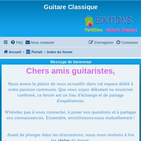
Guitare Classique
FAQ
Nous contacter
S’enregistrer
Connexion
Accueil
Portail
Index du forum
Message de bienvenue
Chers amis guitaristes,
Nous avons le plaisir de vous accueillir dans cet espace dédié à
notre passion commune. Que vous soyez débutant ou musicien
confirmé, ce forum est un lieu d'échange et de partage
d'expériences.
N'hésitez pas à vous connecter, à poser vos questions et à partager
vos connaissances. Ensemble, enrichissons-nous mutuellement !
Avant de plonger dans les discussions, nous vous invitons à lire
les
règles
du forum.