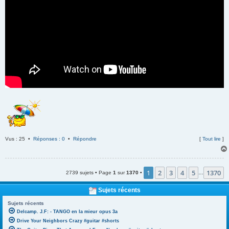
Vus : 25 •
Réponses : 0
•
Répondre
[
Tout lire
]
1
2
3
4
5
1370
2739 sujets • Page
1
sur
1370
•
…
Sujets récents
Sujets récents
Delcamp. J.F: - TANGO en la mieur opus 3a
Drive Your Neighbors Crazy #guitar #shorts