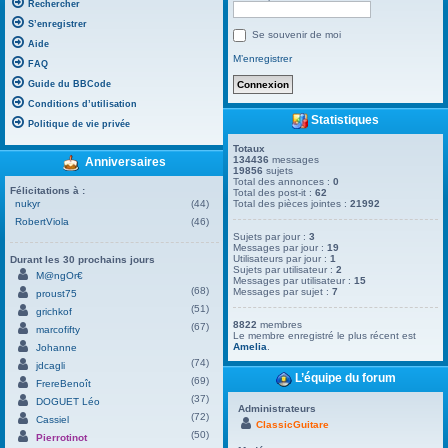
Rechercher
S’enregistrer
Se souvenir de moi
Aide
M’enregistrer
FAQ
Guide du BBCode
Conditions d’utilisation
Statistiques
Politique de vie privée
Totaux
134436
messages
Anniversaires
19856
sujets
Total des annonces :
0
Félicitations à :
Total des post-it :
62
nukyr
(44)
Total des pièces jointes :
21992
RobertViola
(46)
Sujets par jour :
3
Messages par jour :
19
Utilisateurs par jour :
1
Durant les 30 prochains jours
Sujets par utilisateur :
2
M@ngOr€
Messages par utilisateur :
15
(68)
Messages par sujet :
7
proust75
(51)
grichkof
8822
membres
(67)
marcofifty
Le membre enregistré le plus récent est
Amelia
.
Johanne
(74)
jdcagli
L’équipe du forum
(69)
FrereBenoît
(37)
DOGUET Léo
Administrateurs
(72)
Cassiel
ClassicGuitare
(50)
Pierrotinot