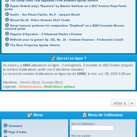
The Guitar Piece That Appeared From Nowhere #guitar #shorts
Payam Shahidi plays "Nacencia" by Manolo Sanlúcar on a 2017 Antonio Raya Pardo
guitar
Sueño – Dix Pièces Faciles, No.9 – Jacques Bosch
Minuet No.63 - Pedro Ximenes Abril Tirado
Goran Ivanovic performs his composition "Deadlock" on a 2026 Fernando Moreno
classical guitar
Peppino D'Agostino – 5 Advanced Etudes | Preview
Méthode pour la guitare Op. 241, No. 10 – Andante Grazioso - Ferdinando Carulli
The Nose Fingering #guitar #shorts
Qui est en ligne ?
Au total il y a
1854
utilisateurs en ligne : 2 enregistrés, 0 invisible et 1852 invités (d’après
le nombre d’utilisateurs actifs ces 5 dernières minutes)
Le record du nombre d’utilisateurs en ligne est de
10992
, le mer. oct. 08, 2025 5:08 pm
Membres :
Ahrefs [Bot]
,
Google [Bot]
Légende :
Administrateurs
,
Modérateurs globaux
Aller à
Menu
Menu de l’utilisateur
Nom d’utilisateur :
Sommaire
Page d’index
Mot de passe :