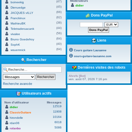
Modérateurs
(47)
boineekig
didier
(45)
Dienuedge
(66)
JACQUES vILLY
Dons PayPal
(62)
Franckinux
(38)
MathieuBK
(44)
Teletraderuacank
(56)
vivalee
(64)
Bruno Goedefroy
Liens
(40)
SophK
(64)
wsuemnick
Cours guitare Lausanne
cours-guitare-lausanne.com
Rechercher
Dernières visites des robots
Ahrefs [Bot]
ven. août 07, 2026 7:16 pm
Recherche avancée
Utilisateurs actifs
Nom d’utilisateur
Messages
12519
didier
11908
ClassicGuitare
10164
hirondelle
6018
rdan06
5086
rolanbo