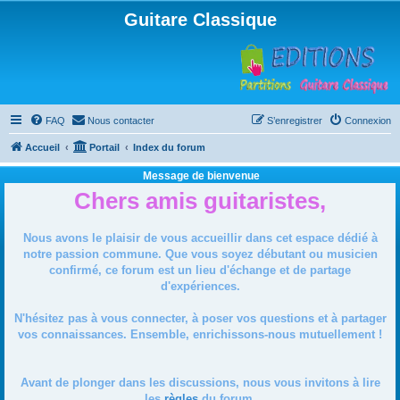
Guitare Classique
FAQ
Nous contacter
S’enregistrer
Connexion
Accueil
Portail
Index du forum
Message de bienvenue
Chers amis guitaristes,
Nous avons le plaisir de vous accueillir dans cet espace dédié à
notre passion commune. Que vous soyez débutant ou musicien
confirmé, ce forum est un lieu d'échange et de partage
d'expériences.
N'hésitez pas à vous connecter, à poser vos questions et à partager
vos connaissances. Ensemble, enrichissons-nous mutuellement !
Avant de plonger dans les discussions, nous vous invitons à lire
les
règles
du forum.