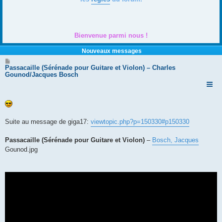
Bienvenue parmi nous !
Nouveaux messages
M
e
Passacaille (Sérénade pour Guitare et Violon) – Charles
s
Gounod/Jacques Bosch
s
a
g
e
Suite au message de giga17:
viewtopic.php?p=150330#p150330
Passacaille (Sérénade pour Guitare et Violon)
–
Bosch, Jacques
Gounod.jpg