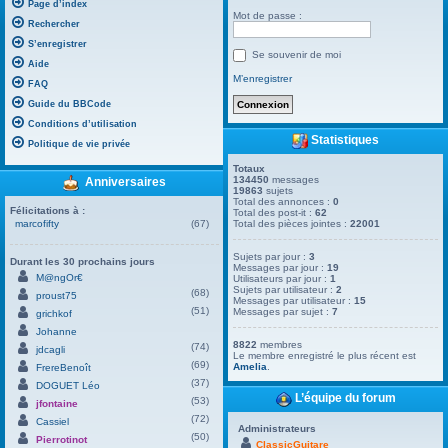
Page d’index
Mot de passe :
Rechercher
S’enregistrer
Se souvenir de moi
Aide
M’enregistrer
FAQ
Guide du BBCode
Conditions d’utilisation
Statistiques
Politique de vie privée
Totaux
134450
messages
Anniversaires
19863
sujets
Total des annonces :
0
Félicitations à :
Total des post-it :
62
marcofifty
(67)
Total des pièces jointes :
22001
Sujets par jour :
3
Durant les 30 prochains jours
Messages par jour :
19
M@ngOr€
Utilisateurs par jour :
1
Sujets par utilisateur :
2
(68)
proust75
Messages par utilisateur :
15
(51)
Messages par sujet :
7
grichkof
Johanne
8822
membres
(74)
jdcagli
Le membre enregistré le plus récent est
(69)
Amelia
.
FrereBenoît
(37)
DOGUET Léo
L’équipe du forum
(53)
jfontaine
(72)
Cassiel
Administrateurs
(50)
Pierrotinot
ClassicGuitare