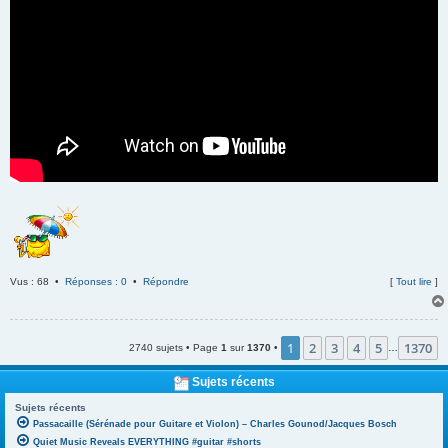
Vus : 68 •
Réponses : 0
•
Répondre
[
Tout lire
]
1
2
3
4
5
1370
2740 sujets • Page
1
sur
1370
•
…
Sujets récents
Sujets récents
Passacaille (Sérénade pour Guitare et Violon) – Charles Gounod/Jacques Bosch
Quiet Music Reveals EVERYTHING #guitar #shorts