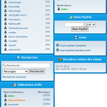
(49)
Ledoacape
Modérateurs
(47)
boineekig
didier
(45)
Dienuedge
(66)
JACQUES vILLY
Dons PayPal
(62)
Franckinux
(38)
MathieuBK
(44)
Teletraderuacank
(56)
vivalee
(64)
Bruno Goedefroy
Liens
(24)
Camillex
(40)
SophK
Cours guitare Lausanne
(64)
wsuemnick
cours-guitare-lausanne.com
Rechercher
Dernières visites des robots
Ahrefs [Bot]
dim. août 09, 2026 1:35 pm
Recherche avancée
Utilisateurs actifs
Nom d’utilisateur
Messages
12519
didier
11909
ClassicGuitare
10164
hirondelle