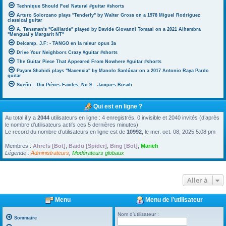
Technique Should Feel Natural #guitar #shorts
Arturo Solorzano plays "Tenderly" by Walter Gross on a 1978 Miguel Rodriguez
classical guitar
A. Tansman's "Gaillarde" played by Davide Giovanni Tomasi on a 2021 Alhambra
"Mengual y Margarit NT"
Delcamp. J.F: - TANGO en la mieur opus 3a
Drive Your Neighbors Crazy #guitar #shorts
The Guitar Piece That Appeared From Nowhere #guitar #shorts
Payam Shahidi plays "Nacencia" by Manolo Sanlúcar on a 2017 Antonio Raya Pardo
guitar
Sueño – Dix Pièces Faciles, No.9 – Jacques Bosch
Qui est en ligne ?
Au total il y a
2044
utilisateurs en ligne : 4 enregistrés, 0 invisible et 2040 invités (d’après
le nombre d’utilisateurs actifs ces 5 dernières minutes)
Le record du nombre d’utilisateurs en ligne est de
10992
, le mer. oct. 08, 2025 5:08 pm
Membres :
Ahrefs [Bot]
,
Baidu [Spider]
,
Bing [Bot]
,
Marieh
Légende :
Administrateurs
,
Modérateurs globaux
Aller à
Menu
Menu de l’utilisateur
Nom d’utilisateur :
Sommaire