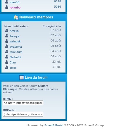
6018
rdan06
5086
rolanbo
Nouveaux membres
Nom d’utilisateur
Enregistré le
07 août
Amelia
07 août
Tocoya
06 août
salinosk
05 août
ayayema
04 août
ramfuture
04 août
Narbe62
23 juil.
Clau
17 juil.
soleil
Lien du forum
Voici un lien vers le forum
Guitare
Classique
. Veuillez utiliser un des codes
suivant :
HTML :
BBCode :
Powered by
Board3 Portal
© 2009 - 2023 Board3 Group