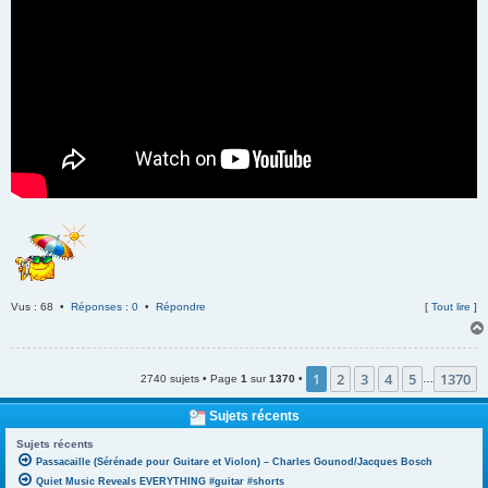
Vus : 68 •
Réponses : 0
•
Répondre
[
Tout lire
]
1
2
3
4
5
1370
2740 sujets • Page
1
sur
1370
•
…
Sujets récents
Sujets récents
Passacaille (Sérénade pour Guitare et Violon) – Charles Gounod/Jacques Bosch
Quiet Music Reveals EVERYTHING #guitar #shorts