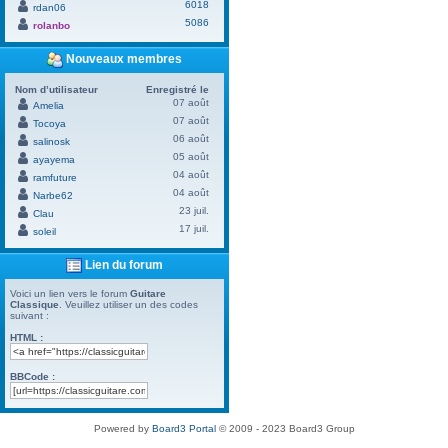
6018
rdan06
5086
rolanbo
Nouveaux membres
Nom d’utilisateur
Enregistré le
07 août
Amelia
07 août
Tocoya
06 août
salinosk
05 août
ayayema
04 août
ramfuture
04 août
Narbe62
23 juil.
Clau
17 juil.
soleil
Lien du forum
Voici un lien vers le forum
Guitare
Classique
. Veuillez utiliser un des codes
suivant :
HTML :
BBCode :
Powered by
Board3 Portal
© 2009 - 2023 Board3 Group