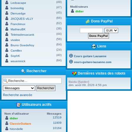
(49)
Ledoacape
Modérateurs
(47)
boineekig
didier
(45)
Dienuedge
(66)
JACQUES vILLY
Dons PayPal
(62)
Franckinux
(38)
MathieuBK
(44)
Teletraderuacank
(56)
vivalee
(64)
Bruno Goedefroy
Liens
(24)
Camillex
(40)
SophK
Cours guitare Lausanne
(64)
wsuemnick
cours-guitare-lausanne.com
Rechercher
Dernières visites des robots
Baidu [Spider]
dim. août 09, 2026 4:56 pm
Recherche avancée
Utilisateurs actifs
Nom d’utilisateur
Messages
12519
didier
11909
ClassicGuitare
10164
hirondelle