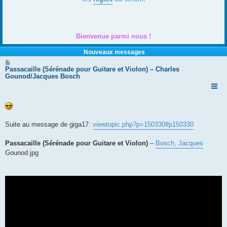
Bienvenue parmi nous !
Nouveaux messages
M
e
Passacaille (Sérénade pour Guitare et Violon) – Charles
s
Gounod/Jacques Bosch
s
a
g
e
Suite au message de giga17:
viewtopic.php?p=150330#p150330
Passacaille (Sérénade pour Guitare et Violon)
–
Bosch, Jacques
Gounod.jpg