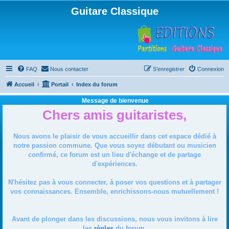
Guitare Classique
FAQ
Nous contacter
S’enregistrer
Connexion
Accueil
Portail
Index du forum
Message de bienvenue
Chers amis guitaristes,
Nous avons le plaisir de vous accueillir dans cet espace dédié à
notre passion commune. Que vous soyez débutant ou musicien
confirmé, ce forum est un lieu d'échange et de partage
d'expériences.
N'hésitez pas à vous connecter, à poser vos questions et à partager
vos connaissances. Ensemble, enrichissons-nous mutuellement !
Avant de plonger dans les discussions, nous vous invitons à lire
les
règles
du forum.