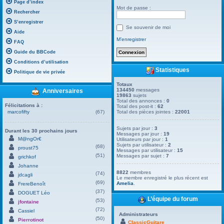
Page d’index
Mot de passe :
Rechercher
S’enregistrer
Se souvenir de moi
Aide
M’enregistrer
FAQ
Guide du BBCode
Conditions d’utilisation
Statistiques
Politique de vie privée
Totaux
134450
messages
Anniversaires
19863
sujets
Total des annonces :
0
Félicitations à :
Total des post-it :
62
marcofifty
(67)
Total des pièces jointes :
22001
Sujets par jour :
3
Durant les 30 prochains jours
Messages par jour :
19
M@ngOr€
Utilisateurs par jour :
1
Sujets par utilisateur :
2
(68)
proust75
Messages par utilisateur :
15
(51)
Messages par sujet :
7
grichkof
Johanne
8822
membres
(74)
jdcagli
Le membre enregistré le plus récent est
(69)
Amelia
.
FrereBenoît
(37)
DOGUET Léo
L’équipe du forum
(53)
jfontaine
(72)
Cassiel
Administrateurs
(50)
Pierrotinot
ClassicGuitare