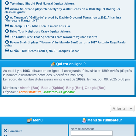
Technique Should Feel Natural #guitar #shorts
Arturo Solorzano plays "Tenderly" by Walter Gross on a 1978 Miguel Rodriguez
classical guitar
A. Tansman's "Gaillarde" played by Davide Giovanni Tomasi on a 2021 Alhambra
"Mengual y Margarit NT"
Delcamp. J.F: - TANGO en la mieur opus 3a
Drive Your Neighbors Crazy #guitar #shorts
The Guitar Piece That Appeared From Nowhere #guitar #shorts
Payam Shahidi plays "Nacencia" by Manolo Sanlúcar on a 2017 Antonio Raya Pardo
guitar
Sueño – Dix Pièces Faciles, No.9 – Jacques Bosch
Qui est en ligne ?
Au total il y a
1903
utilisateurs en ligne : 4 enregistrés, 0 invisible et 1899 invités (d’après
le nombre d’utilisateurs actifs ces 5 dernières minutes)
Le record du nombre d’utilisateurs en ligne est de
10992
, le mer. oct. 08, 2025 5:08 pm
Membres :
Ahrefs [Bot]
,
Baidu [Spider]
,
Bing [Bot]
,
Google [Bot]
Légende :
Administrateurs
,
Modérateurs globaux
Aller à
Menu
Menu de l’utilisateur
Nom d’utilisateur :
Sommaire