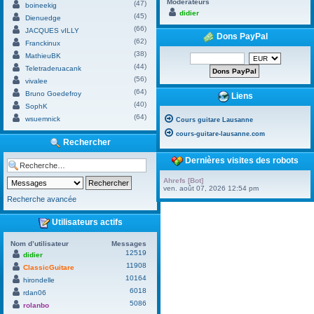
Modérateurs
(47)
boineekig
didier
(45)
Dienuedge
(66)
JACQUES vILLY
Dons PayPal
(62)
Franckinux
(38)
MathieuBK
(44)
Teletraderuacank
(56)
vivalee
(64)
Bruno Goedefroy
Liens
(40)
SophK
(64)
wsuemnick
Cours guitare Lausanne
cours-guitare-lausanne.com
Rechercher
Dernières visites des robots
Ahrefs [Bot]
ven. août 07, 2026 12:54 pm
Recherche avancée
Utilisateurs actifs
Nom d’utilisateur
Messages
12519
didier
11908
ClassicGuitare
10164
hirondelle
6018
rdan06
5086
rolanbo