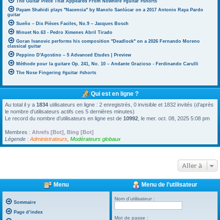
The Guitar Piece That Appeared From Nowhere #guitar #shorts
Payam Shahidi plays "Nacencia" by Manolo Sanlúcar on a 2017 Antonio Raya Pardo
guitar
Sueño – Dix Pièces Faciles, No.9 – Jacques Bosch
Minuet No.63 - Pedro Ximenes Abril Tirado
Goran Ivanovic performs his composition "Deadlock" on a 2026 Fernando Moreno
classical guitar
Peppino D'Agostino – 5 Advanced Etudes | Preview
Méthode pour la guitare Op. 241, No. 10 – Andante Grazioso - Ferdinando Carulli
The Nose Fingering #guitar #shorts
Qui est en ligne ?
Au total il y a
1834
utilisateurs en ligne : 2 enregistrés, 0 invisible et 1832 invités (d’après
le nombre d’utilisateurs actifs ces 5 dernières minutes)
Le record du nombre d’utilisateurs en ligne est de
10992
, le mer. oct. 08, 2025 5:08 pm
Membres :
Ahrefs [Bot]
,
Bing [Bot]
Légende :
Administrateurs
,
Modérateurs globaux
Aller à
Menu
Menu de l’utilisateur
Nom d’utilisateur :
Sommaire
Page d’index
Mot de passe :