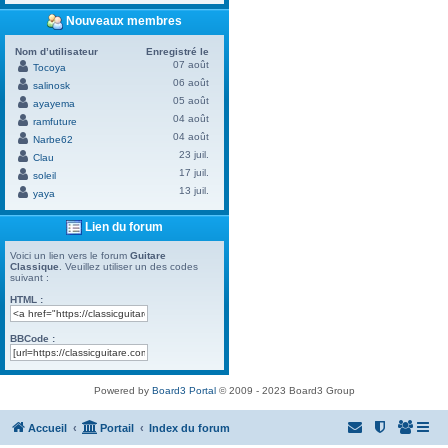
Nouveaux membres
Nom d’utilisateur
Enregistré le
07 août
Tocoya
06 août
salinosk
05 août
ayayema
04 août
ramfuture
04 août
Narbe62
23 juil.
Clau
17 juil.
soleil
13 juil.
yaya
Lien du forum
Voici un lien vers le forum
Guitare
Classique
. Veuillez utiliser un des codes
suivant :
HTML :
BBCode :
Powered by
Board3 Portal
© 2009 - 2023 Board3 Group
Accueil
Portail
Index du forum