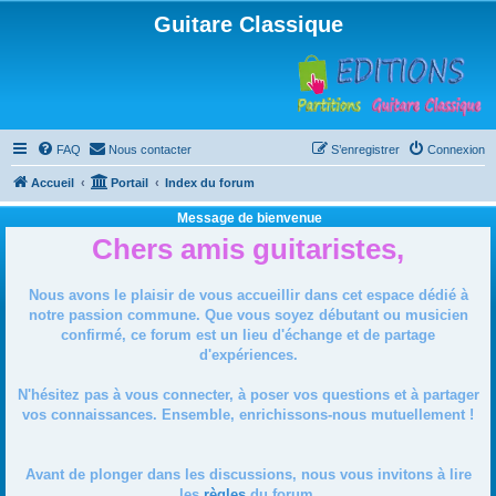
Guitare Classique
FAQ
Nous contacter
S’enregistrer
Connexion
Accueil
Portail
Index du forum
Message de bienvenue
Chers amis guitaristes,
Nous avons le plaisir de vous accueillir dans cet espace dédié à
notre passion commune. Que vous soyez débutant ou musicien
confirmé, ce forum est un lieu d'échange et de partage
d'expériences.
N'hésitez pas à vous connecter, à poser vos questions et à partager
vos connaissances. Ensemble, enrichissons-nous mutuellement !
Avant de plonger dans les discussions, nous vous invitons à lire
les
règles
du forum.