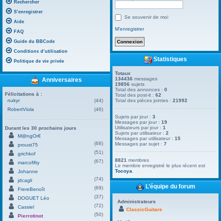
Rechercher
S’enregistrer
Se souvenir de moi
Aide
M’enregistrer
FAQ
Guide du BBCode
Conditions d’utilisation
Statistiques
Politique de vie privée
Totaux
134436
messages
Anniversaires
19856
sujets
Total des annonces :
0
Félicitations à :
Total des post-it :
62
nukyr
(44)
Total des pièces jointes :
21992
RobertViola
(46)
Sujets par jour :
3
Messages par jour :
19
Utilisateurs par jour :
1
Durant les 30 prochains jours
Sujets par utilisateur :
2
M@ngOr€
Messages par utilisateur :
15
(68)
Messages par sujet :
7
proust75
(51)
grichkof
8821
membres
(67)
marcofifty
Le membre enregistré le plus récent est
Tocoya
.
Johanne
(74)
jdcagli
L’équipe du forum
(69)
FrereBenoît
(37)
DOGUET Léo
Administrateurs
(72)
Cassiel
ClassicGuitare
(50)
Pierrotinot