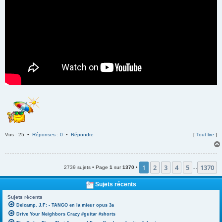
Vus : 25 •
Réponses : 0
•
Répondre
[
Tout lire
]
1
2
3
4
5
1370
2739 sujets • Page
1
sur
1370
•
…
Sujets récents
Sujets récents
Delcamp. J.F: - TANGO en la mieur opus 3a
Drive Your Neighbors Crazy #guitar #shorts