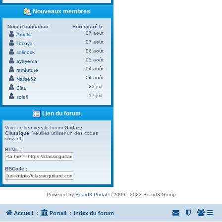
Nouveaux membres
Nom d’utilisateur
Enregistré le
07 août
Amelia
07 août
Tocoya
06 août
salinosk
05 août
ayayema
04 août
ramfuture
04 août
Narbe62
23 juil.
Clau
17 juil.
soleil
Lien du forum
Voici un lien vers le forum
Guitare
Classique
. Veuillez utiliser un des codes
suivant :
HTML :
BBCode :
Powered by
Board3 Portal
© 2009 - 2023 Board3 Group
Accueil
Portail
Index du forum