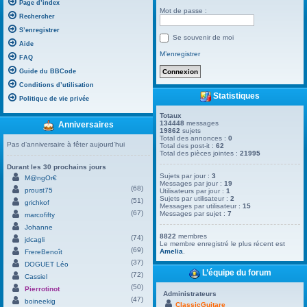
Page d’index
Mot de passe :
Rechercher
S’enregistrer
Se souvenir de moi
Aide
M’enregistrer
FAQ
Guide du BBCode
Conditions d’utilisation
Statistiques
Politique de vie privée
Totaux
134448
messages
Anniversaires
19862
sujets
Total des annonces :
0
Pas d’anniversaire à fêter aujourd’hui
Total des post-it :
62
Total des pièces jointes :
21995
Durant les 30 prochains jours
Sujets par jour :
3
M@ngOr€
Messages par jour :
19
(68)
proust75
Utilisateurs par jour :
1
Sujets par utilisateur :
2
(51)
grichkof
Messages par utilisateur :
15
(67)
Messages par sujet :
7
marcofifty
Johanne
8822
membres
(74)
jdcagli
Le membre enregistré le plus récent est
(69)
Amelia
.
FrereBenoît
(37)
DOGUET Léo
L’équipe du forum
(72)
Cassiel
(50)
Pierrotinot
Administrateurs
(47)
boineekig
ClassicGuitare