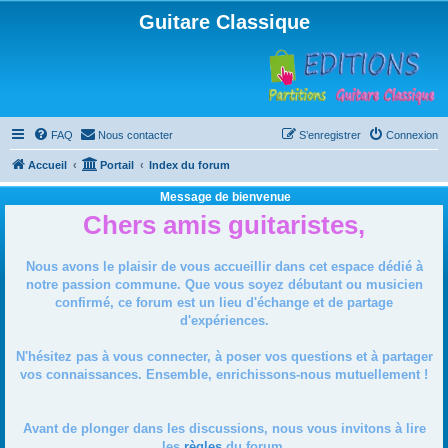
Guitare Classique
FAQ
Nous contacter
S’enregistrer
Connexion
Accueil
Portail
Index du forum
Message de bienvenue
Chers amis guitaristes,
Nous avons le plaisir de vous accueillir dans cet espace dédié à
notre passion commune. Que vous soyez débutant ou musicien
confirmé, ce forum est un lieu d'échange et de partage
d'expériences.
N'hésitez pas à vous connecter, à poser vos questions et à partager
vos connaissances. Ensemble, enrichissons-nous mutuellement !
Avant de plonger dans les discussions, nous vous invitons à lire
les
règles
du forum.