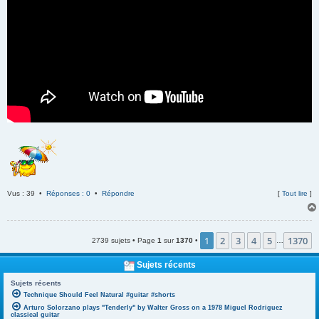
Vus : 39 •
Réponses : 0
•
Répondre
[
Tout lire
]
1
2
3
4
5
1370
2739 sujets • Page
1
sur
1370
•
…
Sujets récents
Sujets récents
Technique Should Feel Natural #guitar #shorts
Arturo Solorzano plays "Tenderly" by Walter Gross on a 1978 Miguel Rodriguez
classical guitar