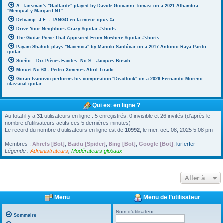
A. Tansman's "Gaillarde" played by Davide Giovanni Tomasi on a 2021 Alhambra
"Mengual y Margarit NT"
Delcamp. J.F: - TANGO en la mieur opus 3a
Drive Your Neighbors Crazy #guitar #shorts
The Guitar Piece That Appeared From Nowhere #guitar #shorts
Payam Shahidi plays "Nacencia" by Manolo Sanlúcar on a 2017 Antonio Raya Pardo
guitar
Sueño – Dix Pièces Faciles, No.9 – Jacques Bosch
Minuet No.63 - Pedro Ximenes Abril Tirado
Goran Ivanovic performs his composition "Deadlock" on a 2026 Fernando Moreno
classical guitar
Qui est en ligne ?
Au total il y a
31
utilisateurs en ligne : 5 enregistrés, 0 invisible et 26 invités (d’après le
nombre d’utilisateurs actifs ces 5 dernières minutes)
Le record du nombre d’utilisateurs en ligne est de
10992
, le mer. oct. 08, 2025 5:08 pm
Membres :
Ahrefs [Bot]
,
Baidu [Spider]
,
Bing [Bot]
,
Google [Bot]
,
lurferfer
Légende :
Administrateurs
,
Modérateurs globaux
Aller à
Menu
Menu de l’utilisateur
Nom d’utilisateur :
Sommaire