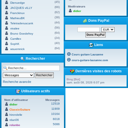
(45)
Dienuedge
Modérateurs
(66)
JACQUES vILLY
didier
(62)
Franckinux
(38)
MathieuBK
Dons PayPal
(44)
Teletraderuacank
(56)
vivalee
(64)
Bruno Goedefroy
(24)
Camillex
(40)
SophK
Liens
(64)
wsuemnick
Cours guitare Lausanne
Rechercher
cours-guitare-lausanne.com
Dernières visites des robots
Bing [Bot]
Recherche avancée
sam. août 08, 2026 6:07 pm
Utilisateurs actifs
Nom d’utilisateur
Messages
12519
didier
11909
ClassicGuitare
10164
hirondelle
6018
rdan06
5086
rolanbo