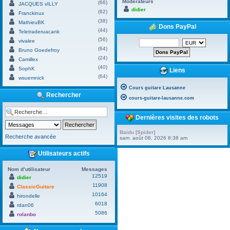
Modérateurs
(66)
JACQUES vILLY
didier
(62)
Franckinux
(38)
MathieuBK
Dons PayPal
(44)
Teletraderuacank
(56)
vivalee
(64)
Bruno Goedefroy
(24)
Camillex
(40)
SophK
Liens
(64)
wsuemnick
Cours guitare Lausanne
Rechercher
cours-guitare-lausanne.com
Dernières visites des robots
Baidu [Spider]
Recherche avancée
sam. août 08, 2026 8:38 am
Utilisateurs actifs
Nom d’utilisateur
Messages
12519
didier
11908
ClassicGuitare
10164
hirondelle
6018
rdan06
5086
rolanbo