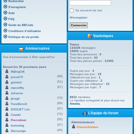
Rechercher
S’enregistrer
Se souvenir de moi
Aide
M’enregistrer
FAQ
Guide du BBCode
Conditions d’utilisation
Statistiques
Politique de vie privée
Totaux
134436
messages
Anniversaires
19856
sujets
Total des annonces :
0
Pas d’anniversaire à fêter aujourd’hui
Total des post-it :
62
Total des pièces jointes :
21992
Durant les 30 prochains jours
Sujets par jour :
3
M@ngOr€
Messages par jour :
19
(68)
proust75
Utilisateurs par jour :
1
Sujets par utilisateur :
2
(51)
grichkof
Messages par utilisateur :
15
(67)
Messages par sujet :
7
marcofifty
Johanne
8822
membres
(74)
jdcagli
Le membre enregistré le plus récent est
(69)
Amelia
.
FrereBenoît
(37)
DOGUET Léo
L’équipe du forum
(72)
Cassiel
(50)
Pierrotinot
Administrateurs
(47)
boineekig
ClassicGuitare
(45)
Dienuedge