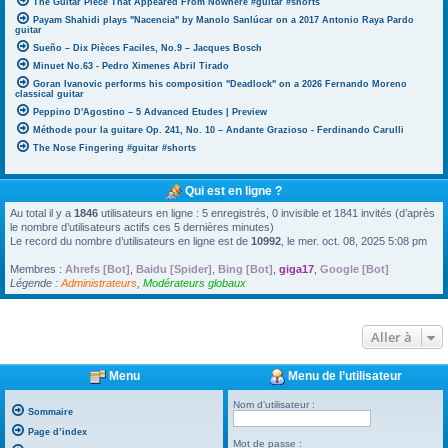
The Guitar Piece That Appeared From Nowhere #guitar #shorts
Payam Shahidi plays "Nacencia" by Manolo Sanlúcar on a 2017 Antonio Raya Pardo
guitar
Sueño – Dix Pièces Faciles, No.9 – Jacques Bosch
Minuet No.63 - Pedro Ximenes Abril Tirado
Goran Ivanovic performs his composition "Deadlock" on a 2026 Fernando Moreno
classical guitar
Peppino D'Agostino – 5 Advanced Etudes | Preview
Méthode pour la guitare Op. 241, No. 10 – Andante Grazioso - Ferdinando Carulli
The Nose Fingering #guitar #shorts
Qui est en ligne ?
Au total il y a
1846
utilisateurs en ligne : 5 enregistrés, 0 invisible et 1841 invités (d’après
le nombre d’utilisateurs actifs ces 5 dernières minutes)
Le record du nombre d’utilisateurs en ligne est de
10992
, le mer. oct. 08, 2025 5:08 pm
Membres :
Ahrefs [Bot]
,
Baidu [Spider]
,
Bing [Bot]
,
giga17
,
Google [Bot]
Légende :
Administrateurs
,
Modérateurs globaux
Aller à
Menu
Menu de l’utilisateur
Nom d’utilisateur :
Sommaire
Page d’index
Mot de passe :