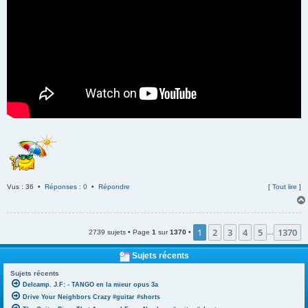
Vus : 36 •
Réponses : 0
•
Répondre
[
Tout lire
]
1
2
3
4
5
1370
2739 sujets • Page
1
sur
1370
•
…
Sujets récents
Sujets récents
Delcamp. J.F: - TANGO en la mieur opus 3a
Drive Your Neighbors Crazy #guitar #shorts