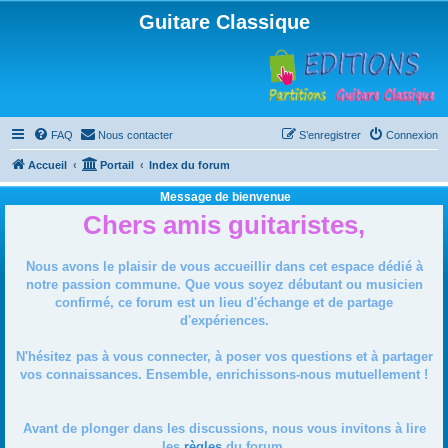
Guitare Classique
FAQ
Nous contacter
S’enregistrer
Connexion
Accueil
Portail
Index du forum
Message de bienvenue
Chers amis guitaristes,
Nous avons le plaisir de vous accueillir dans cet espace dédié à
notre passion commune. Que vous soyez débutant ou musicien
confirmé, ce forum est un lieu d'échange et de partage
d'expériences.
N'hésitez pas à vous connecter, à poser vos questions et à partager
vos connaissances. Ensemble, enrichissons-nous mutuellement !
Avant de plonger dans les discussions, nous vous invitons à lire
les
règles
du forum.