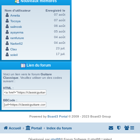
Nouveaux membres
Nom d’utilisateur
Enregistré le
07 août
Amelia
07 août
Tocoya
06 août
salinosk
05 août
ayayema
04 août
ramfuture
04 août
Narbe62
23 juil.
Clau
17 juil.
soleil
Lien du forum
Voici un lien vers le forum
Guitare
Classique
. Veuillez utiliser un des codes
suivant :
HTML :
BBCode :
Powered by
Board3 Portal
© 2009 - 2023 Board3 Group
Accueil
Portail
Index du forum
Développé par
phpBB
® Forum Software © phpBB Limited