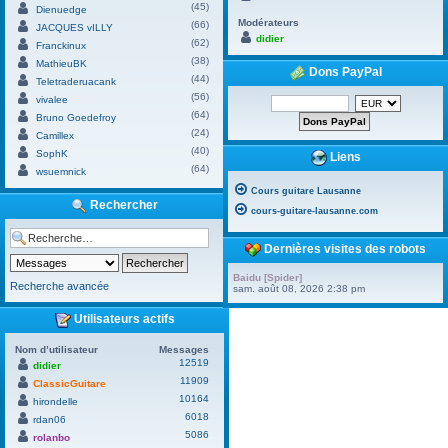
(45)
Dienuedge
Modérateurs
(66)
JACQUES vILLY
didier
(62)
Franckinux
(38)
MathieuBK
Dons PayPal
(44)
Teletraderuacank
(56)
vivalee
(64)
Bruno Goedefroy
(24)
Camillex
(40)
SophK
Liens
(64)
wsuemnick
Cours guitare Lausanne
Rechercher
cours-guitare-lausanne.com
Dernières visites des robots
Baidu [Spider]
Recherche avancée
sam. août 08, 2026 2:38 pm
Utilisateurs actifs
Nom d’utilisateur
Messages
12519
didier
11909
ClassicGuitare
10164
hirondelle
6018
rdan06
5086
rolanbo