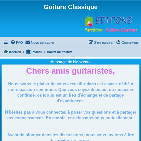
Guitare Classique
FAQ
Nous contacter
S’enregistrer
Connexion
Accueil
Portail
Index du forum
Message de bienvenue
Chers amis guitaristes,
Nous avons le plaisir de vous accueillir dans cet espace dédié à
notre passion commune. Que vous soyez débutant ou musicien
confirmé, ce forum est un lieu d'échange et de partage
d'expériences.
N'hésitez pas à vous connecter, à poser vos questions et à partager
vos connaissances. Ensemble, enrichissons-nous mutuellement !
Avant de plonger dans les discussions, nous vous invitons à lire
les
règles
du forum.