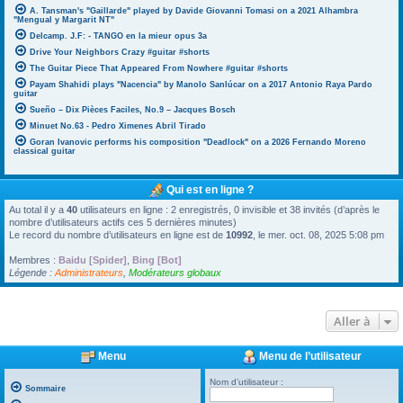
A. Tansman's "Gaillarde" played by Davide Giovanni Tomasi on a 2021 Alhambra
"Mengual y Margarit NT"
Delcamp. J.F: - TANGO en la mieur opus 3a
Drive Your Neighbors Crazy #guitar #shorts
The Guitar Piece That Appeared From Nowhere #guitar #shorts
Payam Shahidi plays "Nacencia" by Manolo Sanlúcar on a 2017 Antonio Raya Pardo
guitar
Sueño – Dix Pièces Faciles, No.9 – Jacques Bosch
Minuet No.63 - Pedro Ximenes Abril Tirado
Goran Ivanovic performs his composition "Deadlock" on a 2026 Fernando Moreno
classical guitar
Qui est en ligne ?
Au total il y a
40
utilisateurs en ligne : 2 enregistrés, 0 invisible et 38 invités (d’après le
nombre d’utilisateurs actifs ces 5 dernières minutes)
Le record du nombre d’utilisateurs en ligne est de
10992
, le mer. oct. 08, 2025 5:08 pm
Membres :
Baidu [Spider]
,
Bing [Bot]
Légende :
Administrateurs
,
Modérateurs globaux
Aller à
Menu
Menu de l’utilisateur
Nom d’utilisateur :
Sommaire