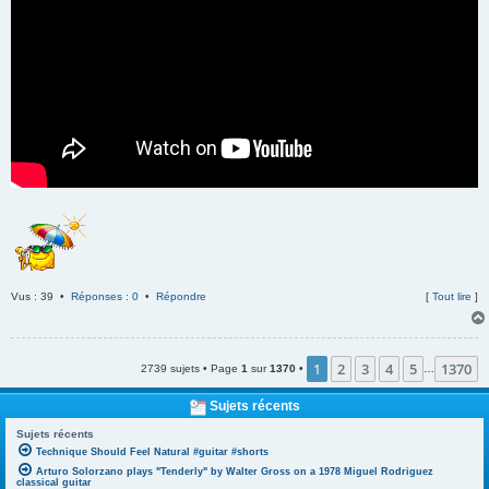
Vus : 39 •
Réponses : 0
•
Répondre
[
Tout lire
]
1
2
3
4
5
1370
2739 sujets • Page
1
sur
1370
•
…
Sujets récents
Sujets récents
Technique Should Feel Natural #guitar #shorts
Arturo Solorzano plays "Tenderly" by Walter Gross on a 1978 Miguel Rodriguez
classical guitar