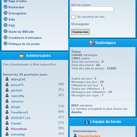
Page d’index
Mot de passe :
Rechercher
S’enregistrer
Se souvenir de moi
Aide
M’enregistrer
FAQ
Guide du BBCode
Conditions d’utilisation
Statistiques
Politique de vie privée
Totaux
134446
messages
Anniversaires
19861
sujets
Total des annonces :
0
Pas d’anniversaire à fêter aujourd’hui
Total des post-it :
62
Total des pièces jointes :
21995
Durant les 30 prochains jours
Sujets par jour :
3
M@ngOr€
Messages par jour :
19
(68)
proust75
Utilisateurs par jour :
1
Sujets par utilisateur :
2
(51)
grichkof
Messages par utilisateur :
15
(67)
Messages par sujet :
7
marcofifty
Johanne
8822
membres
(74)
jdcagli
Le membre enregistré le plus récent est
(69)
Amelia
.
FrereBenoît
(37)
DOGUET Léo
L’équipe du forum
(72)
Cassiel
(50)
Pierrotinot
Administrateurs
(47)
boineekig
ClassicGuitare