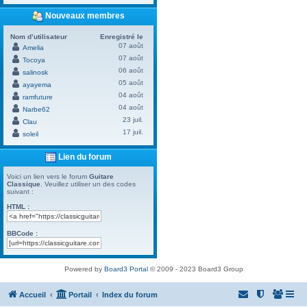
Nouveaux membres
Nom d’utilisateur
Enregistré le
07 août
Amelia
07 août
Tocoya
06 août
salinosk
05 août
ayayema
04 août
ramfuture
04 août
Narbe62
23 juil.
Clau
17 juil.
soleil
Lien du forum
Voici un lien vers le forum
Guitare
Classique
. Veuillez utiliser un des codes
suivant :
HTML :
BBCode :
Powered by
Board3 Portal
© 2009 - 2023 Board3 Group
Accueil
Portail
Index du forum