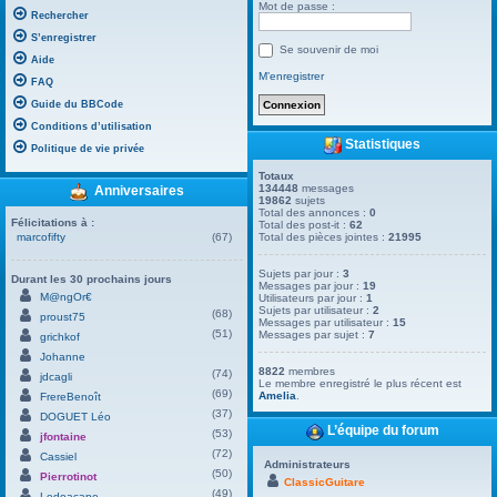
Mot de passe :
Rechercher
S’enregistrer
Se souvenir de moi
Aide
M’enregistrer
FAQ
Guide du BBCode
Conditions d’utilisation
Statistiques
Politique de vie privée
Totaux
134448
messages
Anniversaires
19862
sujets
Total des annonces :
0
Félicitations à :
Total des post-it :
62
marcofifty
(67)
Total des pièces jointes :
21995
Sujets par jour :
3
Durant les 30 prochains jours
Messages par jour :
19
M@ngOr€
Utilisateurs par jour :
1
Sujets par utilisateur :
2
(68)
proust75
Messages par utilisateur :
15
(51)
Messages par sujet :
7
grichkof
Johanne
8822
membres
(74)
jdcagli
Le membre enregistré le plus récent est
(69)
Amelia
.
FrereBenoît
(37)
DOGUET Léo
L’équipe du forum
(53)
jfontaine
(72)
Cassiel
Administrateurs
(50)
Pierrotinot
ClassicGuitare
(49)
Ledoacape