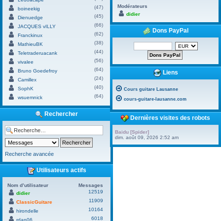
Modérateurs
(47)
boineekig
didier
(45)
Dienuedge
(66)
JACQUES vILLY
Dons PayPal
(62)
Franckinux
(38)
MathieuBK
(44)
Teletraderuacank
(56)
vivalee
(64)
Bruno Goedefroy
Liens
(24)
Camillex
(40)
SophK
Cours guitare Lausanne
(64)
wsuemnick
cours-guitare-lausanne.com
Rechercher
Dernières visites des robots
Baidu [Spider]
dim. août 09, 2026 2:52 am
Recherche avancée
Utilisateurs actifs
Nom d’utilisateur
Messages
12519
didier
11909
ClassicGuitare
10164
hirondelle
6018
rdan06