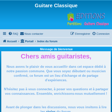
Guitare Classique
FAQ
Nous contacter
S’enregistrer
Connexion
Accueil
Portail
Index du forum
Message de bienvenue
Chers amis guitaristes,
Nous avons le plaisir de vous accueillir dans cet espace dédié à
notre passion commune. Que vous soyez débutant ou musicien
confirmé, ce forum est un lieu d'échange et de partage
d'expériences.
N'hésitez pas à vous connecter, à poser vos questions et à partager
vos connaissances. Ensemble, enrichissons-nous mutuellement !
Avant de plonger dans les discussions, nous vous invitons à lire
les
règles
du forum.