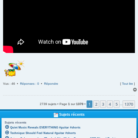
Vus : 46 •
Réponses : 0
•
Répondre
[
Tout lire
]
1
2
3
4
5
1370
2739 sujets • Page
1
sur
1370
•
…
Sujets récents
Sujets récents
Quiet Music Reveals EVERYTHING #guitar #shorts
Technique Should Feel Natural #guitar #shorts