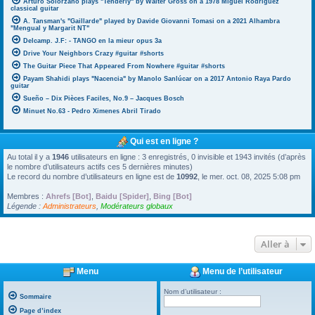
Arturo Solorzano plays "Tenderly" by Walter Gross on a 1978 Miguel Rodriguez
classical guitar
A. Tansman's "Gaillarde" played by Davide Giovanni Tomasi on a 2021 Alhambra
"Mengual y Margarit NT"
Delcamp. J.F: - TANGO en la mieur opus 3a
Drive Your Neighbors Crazy #guitar #shorts
The Guitar Piece That Appeared From Nowhere #guitar #shorts
Payam Shahidi plays "Nacencia" by Manolo Sanlúcar on a 2017 Antonio Raya Pardo
guitar
Sueño – Dix Pièces Faciles, No.9 – Jacques Bosch
Minuet No.63 - Pedro Ximenes Abril Tirado
Qui est en ligne ?
Au total il y a
1946
utilisateurs en ligne : 3 enregistrés, 0 invisible et 1943 invités (d’après
le nombre d’utilisateurs actifs ces 5 dernières minutes)
Le record du nombre d’utilisateurs en ligne est de
10992
, le mer. oct. 08, 2025 5:08 pm
Membres :
Ahrefs [Bot]
,
Baidu [Spider]
,
Bing [Bot]
Légende :
Administrateurs
,
Modérateurs globaux
Aller à
Menu
Menu de l’utilisateur
Nom d’utilisateur :
Sommaire
Page d’index