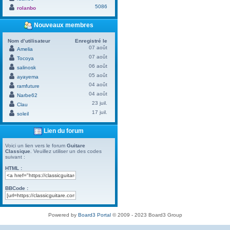
5086
rolanbo
Nouveaux membres
Nom d’utilisateur
Enregistré le
07 août
Amelia
07 août
Tocoya
06 août
salinosk
05 août
ayayema
04 août
ramfuture
04 août
Narbe62
23 juil.
Clau
17 juil.
soleil
Lien du forum
Voici un lien vers le forum
Guitare
Classique
. Veuillez utiliser un des codes
suivant :
HTML :
BBCode :
Powered by
Board3 Portal
© 2009 - 2023 Board3 Group