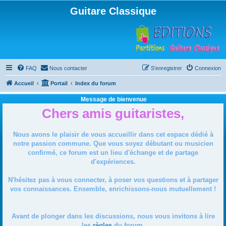
Guitare Classique
FAQ
Nous contacter
S’enregistrer
Connexion
Accueil
Portail
Index du forum
Message de bienvenue
Chers amis guitaristes,
Nous avons le plaisir de vous accueillir dans cet espace dédié à
notre passion commune. Que vous soyez débutant ou musicien
confirmé, ce forum est un lieu d'échange et de partage
d'expériences.
N'hésitez pas à vous connecter, à poser vos questions et à partager
vos connaissances. Ensemble, enrichissons-nous mutuellement !
Avant de plonger dans les discussions, nous vous invitons à lire
les
règles
du forum.