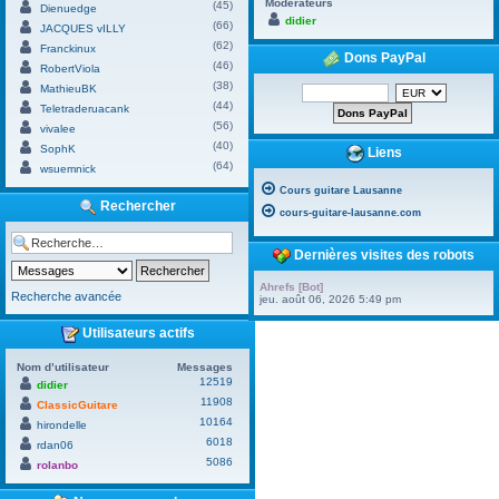
Modérateurs
(45)
Dienuedge
didier
(66)
JACQUES vILLY
(62)
Franckinux
Dons PayPal
(46)
RobertViola
(38)
MathieuBK
(44)
Teletraderuacank
(56)
vivalee
(40)
SophK
Liens
(64)
wsuemnick
Cours guitare Lausanne
Rechercher
cours-guitare-lausanne.com
Dernières visites des robots
Ahrefs [Bot]
Recherche avancée
jeu. août 06, 2026 5:49 pm
Utilisateurs actifs
Nom d’utilisateur
Messages
12519
didier
11908
ClassicGuitare
10164
hirondelle
6018
rdan06
5086
rolanbo