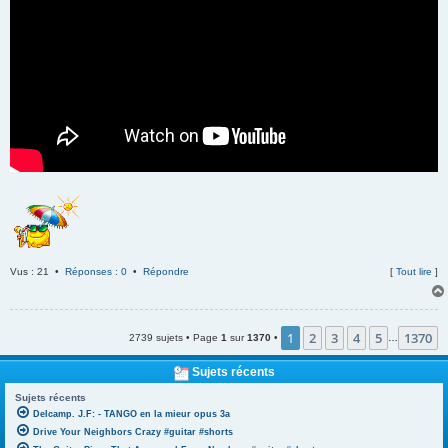
Vus : 21 •
Réponses : 0
•
Répondre
[
Tout lire
]
1
2
3
4
5
1370
2739 sujets • Page
1
sur
1370
•
…
Sujets récents
Sujets récents
Delcamp. J.F: - TANGO en la mieur opus 3a
Drive Your Neighbors Crazy #guitar #shorts