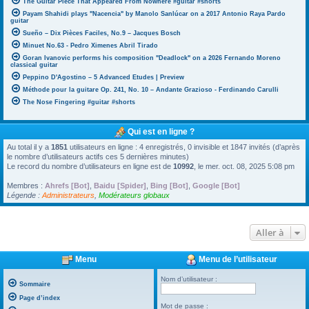
The Guitar Piece That Appeared From Nowhere #guitar #shorts
Payam Shahidi plays "Nacencia" by Manolo Sanlúcar on a 2017 Antonio Raya Pardo
guitar
Sueño – Dix Pièces Faciles, No.9 – Jacques Bosch
Minuet No.63 - Pedro Ximenes Abril Tirado
Goran Ivanovic performs his composition "Deadlock" on a 2026 Fernando Moreno
classical guitar
Peppino D'Agostino – 5 Advanced Etudes | Preview
Méthode pour la guitare Op. 241, No. 10 – Andante Grazioso - Ferdinando Carulli
The Nose Fingering #guitar #shorts
Qui est en ligne ?
Au total il y a
1851
utilisateurs en ligne : 4 enregistrés, 0 invisible et 1847 invités (d’après
le nombre d’utilisateurs actifs ces 5 dernières minutes)
Le record du nombre d’utilisateurs en ligne est de
10992
, le mer. oct. 08, 2025 5:08 pm
Membres :
Ahrefs [Bot]
,
Baidu [Spider]
,
Bing [Bot]
,
Google [Bot]
Légende :
Administrateurs
,
Modérateurs globaux
Aller à
Menu
Menu de l’utilisateur
Nom d’utilisateur :
Sommaire
Page d’index
Mot de passe :