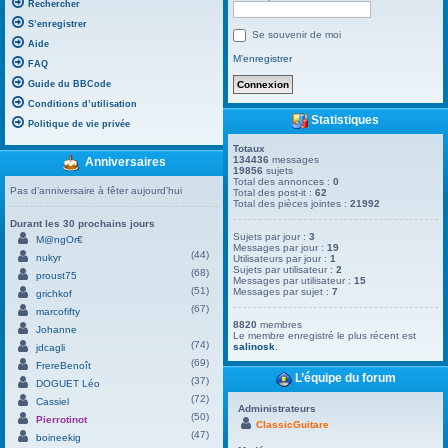
Rechercher
S’enregistrer
Se souvenir de moi
Aide
M’enregistrer
FAQ
Guide du BBCode
Conditions d’utilisation
Statistiques
Politique de vie privée
Totaux
134436
messages
Anniversaires
19856
sujets
Total des annonces :
0
Pas d’anniversaire à fêter aujourd’hui
Total des post-it :
62
Total des pièces jointes :
21992
Durant les 30 prochains jours
Sujets par jour :
3
M@ngOr€
Messages par jour :
19
(44)
nukyr
Utilisateurs par jour :
1
Sujets par utilisateur :
2
(68)
proust75
Messages par utilisateur :
15
(51)
Messages par sujet :
7
grichkof
(67)
marcofifty
8820
membres
Johanne
Le membre enregistré le plus récent est
(74)
salinosk
.
jdcagli
(69)
FrereBenoît
L’équipe du forum
(37)
DOGUET Léo
(72)
Cassiel
Administrateurs
(50)
Pierrotinot
ClassicGuitare
(47)
boineekig