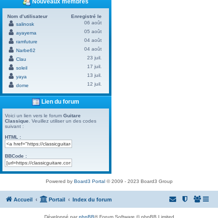
Nouveaux membres
Nom d’utilisateur
Enregistré le
06 août
salinosk
05 août
ayayema
04 août
ramfuture
04 août
Narbe62
23 juil.
Clau
17 juil.
soleil
13 juil.
yaya
12 juil.
dome
Lien du forum
Voici un lien vers le forum
Guitare
Classique
. Veuillez utiliser un des codes
suivant :
HTML :
BBCode :
Powered by
Board3 Portal
© 2009 - 2023 Board3 Group
Accueil
Portail
Index du forum
Développé par
phpBB
® Forum Software © phpBB Limited