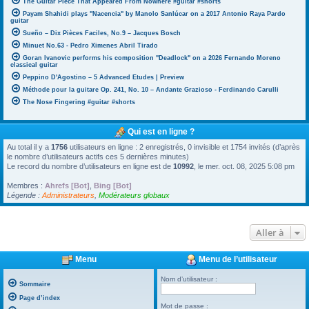
The Guitar Piece That Appeared From Nowhere #guitar #shorts
Payam Shahidi plays "Nacencia" by Manolo Sanlúcar on a 2017 Antonio Raya Pardo
guitar
Sueño – Dix Pièces Faciles, No.9 – Jacques Bosch
Minuet No.63 - Pedro Ximenes Abril Tirado
Goran Ivanovic performs his composition "Deadlock" on a 2026 Fernando Moreno
classical guitar
Peppino D'Agostino – 5 Advanced Etudes | Preview
Méthode pour la guitare Op. 241, No. 10 – Andante Grazioso - Ferdinando Carulli
The Nose Fingering #guitar #shorts
Qui est en ligne ?
Au total il y a
1756
utilisateurs en ligne : 2 enregistrés, 0 invisible et 1754 invités (d’après
le nombre d’utilisateurs actifs ces 5 dernières minutes)
Le record du nombre d’utilisateurs en ligne est de
10992
, le mer. oct. 08, 2025 5:08 pm
Membres :
Ahrefs [Bot]
,
Bing [Bot]
Légende :
Administrateurs
,
Modérateurs globaux
Aller à
Menu
Menu de l’utilisateur
Nom d’utilisateur :
Sommaire
Page d’index
Mot de passe :