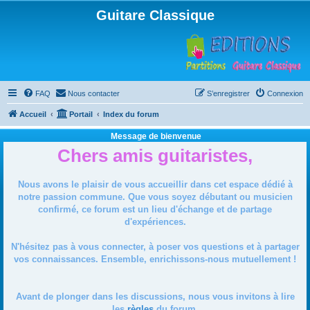
Guitare Classique
FAQ
Nous contacter
S’enregistrer
Connexion
Accueil
Portail
Index du forum
Message de bienvenue
Chers amis guitaristes,
Nous avons le plaisir de vous accueillir dans cet espace dédié à
notre passion commune. Que vous soyez débutant ou musicien
confirmé, ce forum est un lieu d'échange et de partage
d'expériences.
N'hésitez pas à vous connecter, à poser vos questions et à partager
vos connaissances. Ensemble, enrichissons-nous mutuellement !
Avant de plonger dans les discussions, nous vous invitons à lire
les
règles
du forum.