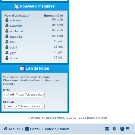
Nouveaux membres
Nom d’utilisateur
Enregistré le
06 août
salinosk
05 août
ayayema
04 août
ramfuture
04 août
Narbe62
23 juil.
Clau
17 juil.
soleil
13 juil.
yaya
12 juil.
dome
Lien du forum
Voici un lien vers le forum
Guitare
Classique
. Veuillez utiliser un des codes
suivant :
HTML :
BBCode :
Powered by
Board3 Portal
© 2009 - 2023 Board3 Group
Accueil
Portail
Index du forum