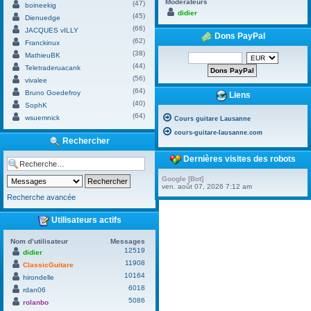
Modérateurs
(47)
boineekig
didier
(45)
Dienuedge
(66)
JACQUES vILLY
Dons PayPal
(62)
Franckinux
(38)
MathieuBK
(44)
Teletraderuacank
(56)
vivalee
(64)
Bruno Goedefroy
Liens
(40)
SophK
(64)
wsuemnick
Cours guitare Lausanne
cours-guitare-lausanne.com
Rechercher
Dernières visites des robots
Google [Bot]
ven. août 07, 2026 7:12 am
Recherche avancée
Utilisateurs actifs
Nom d’utilisateur
Messages
12519
didier
11908
ClassicGuitare
10164
hirondelle
6018
rdan06
5086
rolanbo