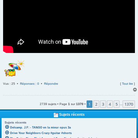
Vus : 25 •
Réponses : 0
•
Répondre
[
Tout lire
]
1
2
3
4
5
1370
2739 sujets • Page
1
sur
1370
•
…
Sujets récents
Sujets récents
Delcamp. J.F: - TANGO en la mieur opus 3a
Drive Your Neighbors Crazy #guitar #shorts