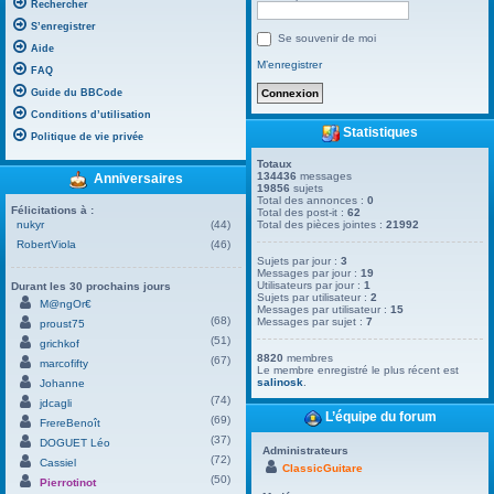
Rechercher
S’enregistrer
Se souvenir de moi
Aide
M’enregistrer
FAQ
Guide du BBCode
Conditions d’utilisation
Statistiques
Politique de vie privée
Totaux
134436
messages
Anniversaires
19856
sujets
Total des annonces :
0
Félicitations à :
Total des post-it :
62
nukyr
(44)
Total des pièces jointes :
21992
RobertViola
(46)
Sujets par jour :
3
Messages par jour :
19
Utilisateurs par jour :
1
Durant les 30 prochains jours
Sujets par utilisateur :
2
M@ngOr€
Messages par utilisateur :
15
(68)
Messages par sujet :
7
proust75
(51)
grichkof
8820
membres
(67)
marcofifty
Le membre enregistré le plus récent est
salinosk
.
Johanne
(74)
jdcagli
L’équipe du forum
(69)
FrereBenoît
(37)
DOGUET Léo
Administrateurs
(72)
Cassiel
ClassicGuitare
(50)
Pierrotinot