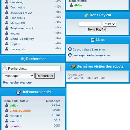
Modérateurs
(47)
boineekig
didier
(45)
Dienuedge
(66)
JACQUES vILLY
Dons PayPal
(62)
Franckinux
(38)
MathieuBK
(44)
Teletraderuacank
(56)
vivalee
(64)
Bruno Goedefroy
Liens
(40)
SophK
(64)
wsuemnick
Cours guitare Lausanne
cours-guitare-lausanne.com
Rechercher
Dernières visites des robots
Ahrefs [Bot]
ven. août 07, 2026 4:52 am
Recherche avancée
Utilisateurs actifs
Nom d’utilisateur
Messages
12519
didier
11908
ClassicGuitare
10164
hirondelle
6018
rdan06
5086
rolanbo