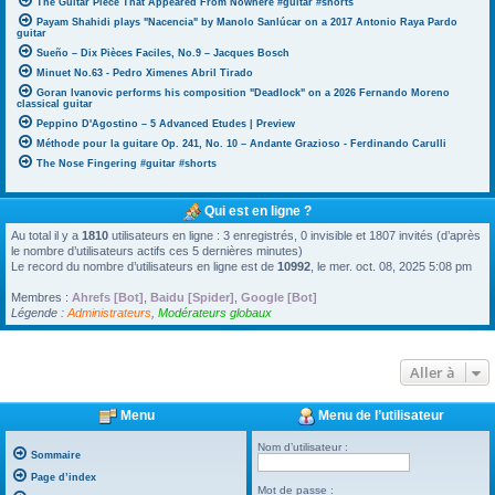
The Guitar Piece That Appeared From Nowhere #guitar #shorts
Payam Shahidi plays "Nacencia" by Manolo Sanlúcar on a 2017 Antonio Raya Pardo
guitar
Sueño – Dix Pièces Faciles, No.9 – Jacques Bosch
Minuet No.63 - Pedro Ximenes Abril Tirado
Goran Ivanovic performs his composition "Deadlock" on a 2026 Fernando Moreno
classical guitar
Peppino D'Agostino – 5 Advanced Etudes | Preview
Méthode pour la guitare Op. 241, No. 10 – Andante Grazioso - Ferdinando Carulli
The Nose Fingering #guitar #shorts
Qui est en ligne ?
Au total il y a
1810
utilisateurs en ligne : 3 enregistrés, 0 invisible et 1807 invités (d’après
le nombre d’utilisateurs actifs ces 5 dernières minutes)
Le record du nombre d’utilisateurs en ligne est de
10992
, le mer. oct. 08, 2025 5:08 pm
Membres :
Ahrefs [Bot]
,
Baidu [Spider]
,
Google [Bot]
Légende :
Administrateurs
,
Modérateurs globaux
Aller à
Menu
Menu de l’utilisateur
Nom d’utilisateur :
Sommaire
Page d’index
Mot de passe :