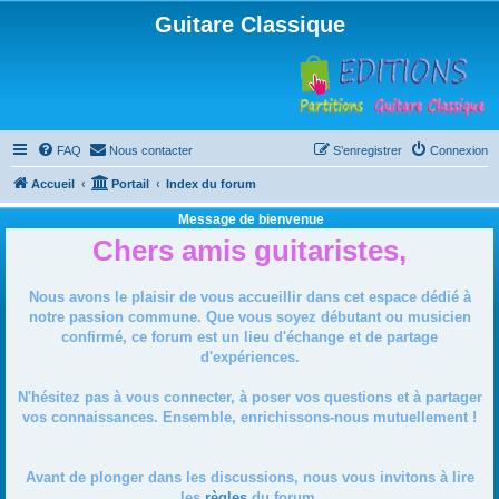
Guitare Classique
FAQ
Nous contacter
S’enregistrer
Connexion
Accueil
Portail
Index du forum
Message de bienvenue
Chers amis guitaristes,
Nous avons le plaisir de vous accueillir dans cet espace dédié à
notre passion commune. Que vous soyez débutant ou musicien
confirmé, ce forum est un lieu d'échange et de partage
d'expériences.
N'hésitez pas à vous connecter, à poser vos questions et à partager
vos connaissances. Ensemble, enrichissons-nous mutuellement !
Avant de plonger dans les discussions, nous vous invitons à lire
les
règles
du forum.