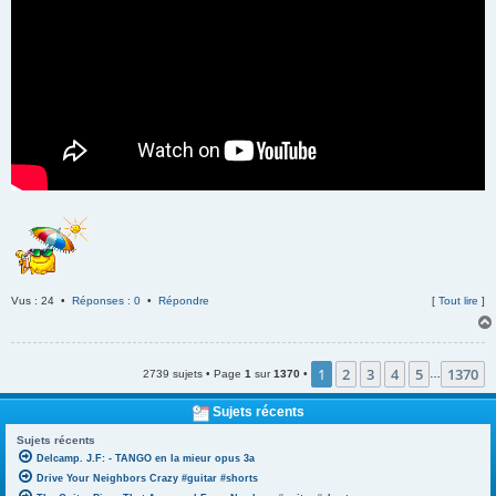
Vus : 24 •
Réponses : 0
•
Répondre
[
Tout lire
]
1
2
3
4
5
1370
2739 sujets • Page
1
sur
1370
•
…
Sujets récents
Sujets récents
Delcamp. J.F: - TANGO en la mieur opus 3a
Drive Your Neighbors Crazy #guitar #shorts