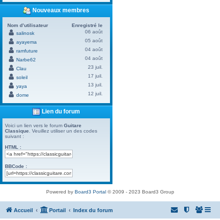
Nouveaux membres
Nom d’utilisateur
Enregistré le
06 août
salinosk
05 août
ayayema
04 août
ramfuture
04 août
Narbe62
23 juil.
Clau
17 juil.
soleil
13 juil.
yaya
12 juil.
dome
Lien du forum
Voici un lien vers le forum
Guitare
Classique
. Veuillez utiliser un des codes
suivant :
HTML :
BBCode :
Powered by
Board3 Portal
© 2009 - 2023 Board3 Group
Accueil
Portail
Index du forum