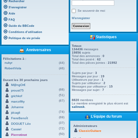
Rechercher
S’enregistrer
Se souvenir de moi
Aide
M’enregistrer
FAQ
Guide du BBCode
Conditions d’utilisation
Statistiques
Politique de vie privée
Totaux
134436
messages
Anniversaires
19856
sujets
Total des annonces :
0
Félicitations à :
Total des post-it :
62
nukyr
(44)
Total des pièces jointes :
21992
RobertViola
(46)
Sujets par jour :
3
Messages par jour :
19
Utilisateurs par jour :
1
Durant les 30 prochains jours
Sujets par utilisateur :
2
M@ngOr€
Messages par utilisateur :
15
(68)
Messages par sujet :
7
proust75
(51)
grichkof
8820
membres
(67)
marcofifty
Le membre enregistré le plus récent est
salinosk
.
Johanne
(74)
jdcagli
L’équipe du forum
(69)
FrereBenoît
(37)
DOGUET Léo
Administrateurs
(72)
Cassiel
ClassicGuitare
(50)
Pierrotinot