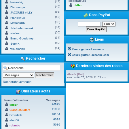
Modérateurs
(47)
boineekig
didier
(45)
Dienuedge
(66)
JACQUES vILLY
Dons PayPal
(62)
Franckinux
(38)
MathieuBK
(44)
Teletraderuacank
(56)
vivalee
(64)
Bruno Goedefroy
Liens
(40)
SophK
(64)
wsuemnick
Cours guitare Lausanne
cours-guitare-lausanne.com
Rechercher
Dernières visites des robots
Ahrefs [Bot]
ven. août 07, 2026 11:53 am
Recherche avancée
Utilisateurs actifs
Nom d’utilisateur
Messages
12519
didier
11908
ClassicGuitare
10164
hirondelle
6018
rdan06
5086
rolanbo