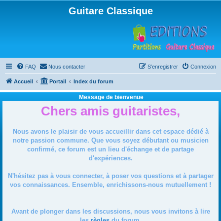
Guitare Classique
FAQ
Nous contacter
S’enregistrer
Connexion
Accueil
Portail
Index du forum
Message de bienvenue
Chers amis guitaristes,
Nous avons le plaisir de vous accueillir dans cet espace dédié à
notre passion commune. Que vous soyez débutant ou musicien
confirmé, ce forum est un lieu d'échange et de partage
d'expériences.
N'hésitez pas à vous connecter, à poser vos questions et à partager
vos connaissances. Ensemble, enrichissons-nous mutuellement !
Avant de plonger dans les discussions, nous vous invitons à lire
les
règles
du forum.