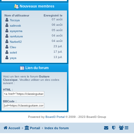
Nouveaux membres
Nom d’utilisateur
Enregistré le
07 août
Tocoya
06 août
salinosk
05 août
ayayema
04 août
ramfuture
04 août
Narbe62
23 juil.
Clau
17 juil.
soleil
13 juil.
yaya
Lien du forum
Voici un lien vers le forum
Guitare
Classique
. Veuillez utiliser un des codes
suivant :
HTML :
BBCode :
Powered by
Board3 Portal
© 2009 - 2023 Board3 Group
Accueil
Portail
Index du forum