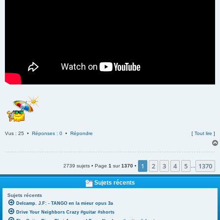
Vus : 25 •
Réponses : 0
•
Répondre
[
Tout lire
]
1
2
3
4
5
1370
2739 sujets • Page
1
sur
1370
•
…
Sujets récents
Sujets récents
Delcamp. J.F: - TANGO en la mieur opus 3a
Drive Your Neighbors Crazy #guitar #shorts