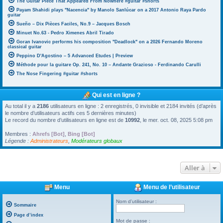
The Guitar Piece That Appeared From Nowhere #guitar #shorts
Payam Shahidi plays "Nacencia" by Manolo Sanlúcar on a 2017 Antonio Raya Pardo
guitar
Sueño – Dix Pièces Faciles, No.9 – Jacques Bosch
Minuet No.63 - Pedro Ximenes Abril Tirado
Goran Ivanovic performs his composition "Deadlock" on a 2026 Fernando Moreno
classical guitar
Peppino D'Agostino – 5 Advanced Etudes | Preview
Méthode pour la guitare Op. 241, No. 10 – Andante Grazioso - Ferdinando Carulli
The Nose Fingering #guitar #shorts
Qui est en ligne ?
Au total il y a
2186
utilisateurs en ligne : 2 enregistrés, 0 invisible et 2184 invités (d’après
le nombre d’utilisateurs actifs ces 5 dernières minutes)
Le record du nombre d’utilisateurs en ligne est de
10992
, le mer. oct. 08, 2025 5:08 pm
Membres :
Ahrefs [Bot]
,
Bing [Bot]
Légende :
Administrateurs
,
Modérateurs globaux
Aller à
Menu
Menu de l’utilisateur
Nom d’utilisateur :
Sommaire
Page d’index
Mot de passe :