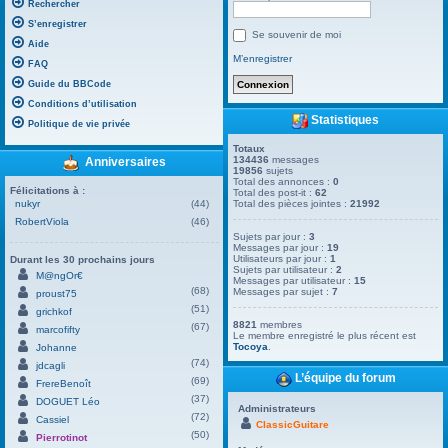
Rechercher
S’enregistrer
Se souvenir de moi
Aide
M’enregistrer
FAQ
Guide du BBCode
Conditions d’utilisation
Statistiques
Politique de vie privée
Totaux
134436
messages
Anniversaires
19856
sujets
Total des annonces :
0
Félicitations à :
Total des post-it :
62
nukyr
(44)
Total des pièces jointes :
21992
RobertViola
(46)
Sujets par jour :
3
Messages par jour :
19
Utilisateurs par jour :
1
Durant les 30 prochains jours
Sujets par utilisateur :
2
M@ngOr€
Messages par utilisateur :
15
(68)
Messages par sujet :
7
proust75
(51)
grichkof
8821
membres
(67)
marcofifty
Le membre enregistré le plus récent est
Tocoya
.
Johanne
(74)
jdcagli
L’équipe du forum
(69)
FrereBenoît
(37)
DOGUET Léo
Administrateurs
(72)
Cassiel
ClassicGuitare
(50)
Pierrotinot