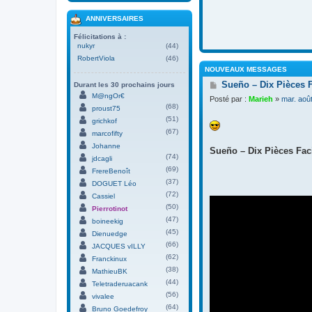
ANNIVERSAIRES
Félicitations à :
nukyr
(44)
RobertViola
(46)
NOUVEAUX MESSAGES
M
Sueño – Dix Pièces 
Durant les 30 prochains jours
e
M@ngOr€
Posté par :
Marieh
»
mar. aoû
s
(68)
proust75
s
(51)
grichkof
a
(67)
g
marcofifty
e
Johanne
Sueño – Dix Pièces Faci
(74)
jdcagli
(69)
FrereBenoît
(37)
DOGUET Léo
(72)
Cassiel
(50)
Pierrotinot
(47)
boineekig
(45)
Dienuedge
(66)
JACQUES vILLY
(62)
Franckinux
(38)
MathieuBK
(44)
Teletraderuacank
(56)
vivalee
(64)
Bruno Goedefroy