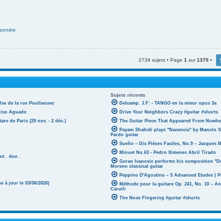
pondre
2739 sujets • Page
1
sur
1370
•
Sujets récents
lse de la rue Poullaouec
Delcamp. J.F: - TANGO en la mieur opus 3a
oniso Aguado
Drive Your Neighbors Crazy #guitar #shorts
tare de Paris (29 nov. - 2 déc.)
The Guitar Piece That Appeared From Nowher
Payam Shahidi plays "Nacencia" by Manolo S
Pardo guitar
Sueño – Dix Pièces Faciles, No.9 – Jacques 
Minuet No.63 - Pedro Ximenes Abril Tirado
ut . duo .
Goran Ivanovic performs his composition "D
Moreno classical guitar
Peppino D'Agostino – 5 Advanced Etudes | P
 à jour le 03/06/2026)
Méthode pour la guitare Op. 241, No. 10 – A
Carulli
The Nose Fingering #guitar #shorts