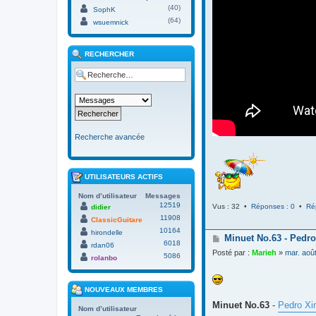
(40)
SophK
(64)
wsuemnick
RECHERCHER
Recherche avancée
UTILISATEURS ACTIFS
Nom d’utilisateur
Messages
12519
Vus : 32 •
Réponses : 0
•
Ré
didier
11908
ClassicGuitare
10164
hirondelle
M
Minuet No.63 - Pedro
6018
rdan06
e
Posté par :
Marieh
»
mar. aoû
5086
s
rolanbo
s
a
g
NOUVEAUX MEMBRES
e
Minuet No.63
-
Pedro Xi
Nom d’utilisateur