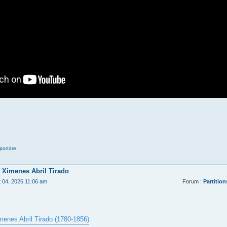
pondre
 Ximenes Abril Tirado
t 04, 2026 11:06 am
Forum :
Partition
menes Abril Tirado (1780-1856)