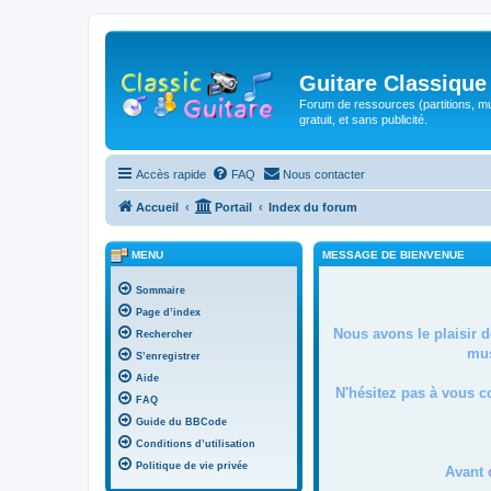
Guitare Classique
Forum de ressources (partitions, mu
gratuit, et sans publicité.
Accès rapide
FAQ
Nous contacter
Accueil
Portail
Index du forum
MENU
MESSAGE DE BIENVENUE
Sommaire
Page d’index
Nous avons le plaisir 
Rechercher
mus
S’enregistrer
Aide
N'hésitez pas à vous c
FAQ
Guide du BBCode
Conditions d’utilisation
Politique de vie privée
Avant 