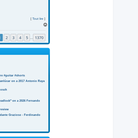
[
Tout lire
]
H
a
u
1
2
3
4
5
1370
t
…
e #guitar #shorts
anlúcar on a 2017 Antonio Raya
Bosch
eadlock" on a 2026 Fernando
review
ndante Grazioso - Ferdinando