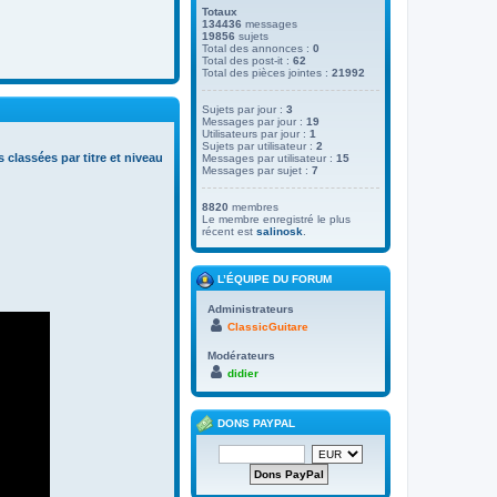
Totaux
134436
messages
19856
sujets
Total des annonces :
0
Total des post-it :
62
Total des pièces jointes :
21992
Sujets par jour :
3
Messages par jour :
19
Utilisateurs par jour :
1
Sujets par utilisateur :
2
s classées par titre et niveau
Messages par utilisateur :
15
Messages par sujet :
7
8820
membres
Le membre enregistré le plus
récent est
salinosk
.
L’ÉQUIPE DU FORUM
Administrateurs
ClassicGuitare
Modérateurs
didier
DONS PAYPAL