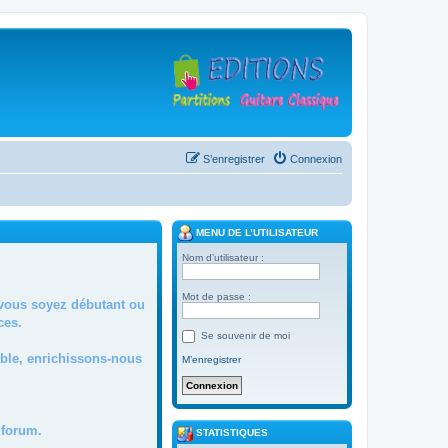
S’enregistrer
Connexion
MENU DE L’UTILISATEUR
Nom d’utilisateur :
Mot de passe :
 vous soyez débutant ou
ces.
Se souvenir de moi
mble, enrichissons-nous
M’enregistrer
forum.
STATISTIQUES