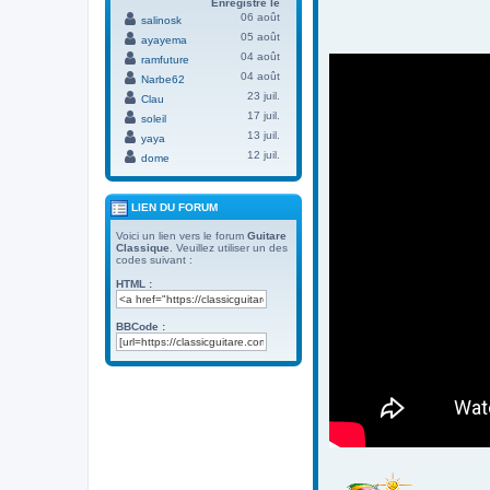
Enregistré le
06 août
salinosk
05 août
ayayema
04 août
ramfuture
04 août
Narbe62
23 juil.
Clau
17 juil.
soleil
13 juil.
yaya
12 juil.
dome
LIEN DU FORUM
Voici un lien vers le forum
Guitare
Classique
. Veuillez utiliser un des
codes suivant :
HTML :
BBCode :