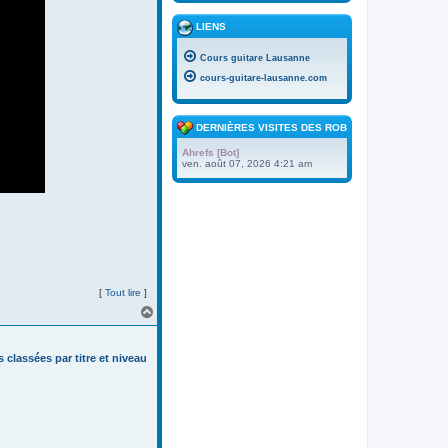
LIENS
Cours guitare Lausanne
cours-guitare-lausanne.com
DERNIÈRES VISITES DES ROBOTS
Ahrefs [Bot]
ven. août 07, 2026 4:21 am
[
Tout lire
]
H
a
u
t
s classées par titre et niveau