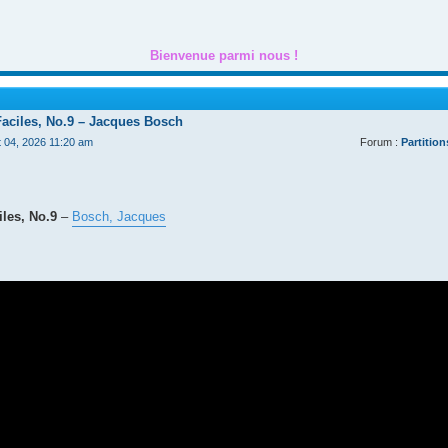
Bienvenue parmi nous !
Faciles, No.9 – Jacques Bosch
t 04, 2026 11:20 am
Forum :
Partition
les, No.9
–
Bosch, Jacques