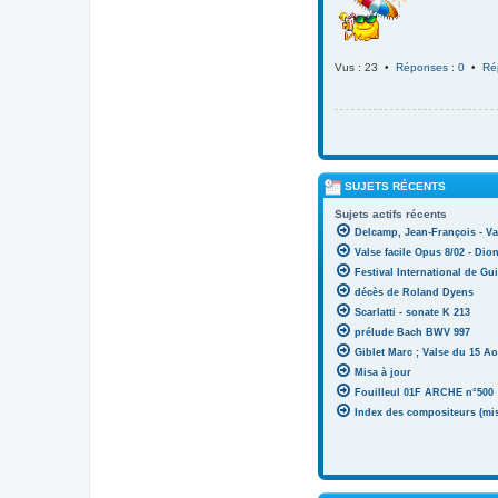
Vus : 23 •
Réponses : 0
•
Ré
SUJETS RÉCENTS
Sujets actifs récents
Delcamp, Jean-François - Va
Valse facile Opus 8/02 - Di
Festival International de Gui
décès de Roland Dyens
Scarlatti - sonate K 213
prélude Bach BWV 997
Giblet Marc ; Valse du 15 Ao
Misa à jour
Fouilleul 01F ARCHE n°500
Index des compositeurs (mise