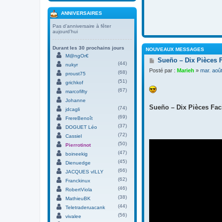
ANNIVERSAIRES
Pas d’anniversaire à fêter
aujourd’hui
Durant les 30 prochains jours
NOUVEAUX MESSAGES
M@ngOr€
M
Sueño – Dix Pièces 
(44)
nukyr
e
Posté par :
Marieh
»
mar. aoû
(68)
s
proust75
s
(51)
grichkof
a
(67)
marcofifty
g
Johanne
e
Sueño – Dix Pièces Faci
(74)
jdcagli
(69)
FrereBenoît
(37)
DOGUET Léo
(72)
Cassiel
(50)
Pierrotinot
(47)
boineekig
(45)
Dienuedge
(66)
JACQUES vILLY
(62)
Franckinux
(46)
RobertViola
(38)
MathieuBK
(44)
Teletraderuacank
(56)
vivalee