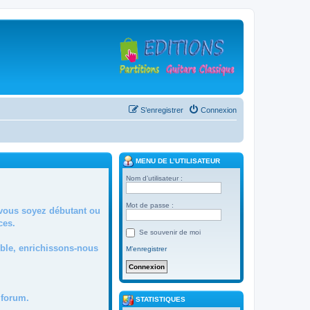
S’enregistrer
Connexion
MENU DE L’UTILISATEUR
Nom d’utilisateur :
Mot de passe :
 vous soyez débutant ou
ces.
Se souvenir de moi
mble, enrichissons-nous
M’enregistrer
forum.
STATISTIQUES