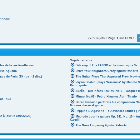
pondre
2739 sujets • Page
1
sur
1370
•
Sujets récents
lse de la rue Poullaouec
Delcamp. J.F: - TANGO en la mieur opus 3a
oniso Aguado
Drive Your Neighbors Crazy #guitar #shorts
tare de Paris (29 nov. - 2 déc.)
The Guitar Piece That Appeared From Nowher
Payam Shahidi plays "Nacencia" by Manolo S
Pardo guitar
Sueño – Dix Pièces Faciles, No.9 – Jacques 
Minuet No.63 - Pedro Ximenes Abril Tirado
ut . duo .
Goran Ivanovic performs his composition "D
Moreno classical guitar
Peppino D'Agostino – 5 Advanced Etudes | P
 à jour le 03/06/2026)
Méthode pour la guitare Op. 241, No. 10 – A
Carulli
The Nose Fingering #guitar #shorts