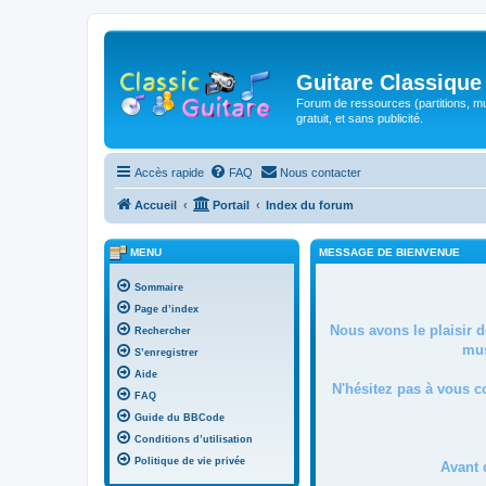
Guitare Classique
Forum de ressources (partitions, mu
gratuit, et sans publicité.
Accès rapide
FAQ
Nous contacter
Accueil
Portail
Index du forum
MENU
MESSAGE DE BIENVENUE
Sommaire
Page d’index
Nous avons le plaisir 
Rechercher
mus
S’enregistrer
Aide
N'hésitez pas à vous c
FAQ
Guide du BBCode
Conditions d’utilisation
Politique de vie privée
Avant 