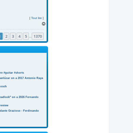
[
Tout lire
]
H
a
u
1
2
3
4
5
1370
t
…
e #guitar #shorts
anlúcar on a 2017 Antonio Raya
Bosch
eadlock" on a 2026 Fernando
review
ndante Grazioso - Ferdinando