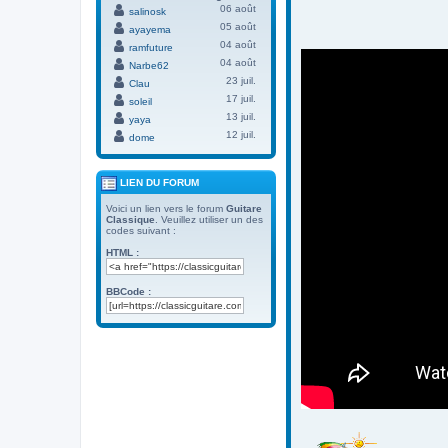
06 août
salinosk
05 août
ayayema
04 août
ramfuture
04 août
Narbe62
23 juil.
Clau
17 juil.
soleil
13 juil.
yaya
12 juil.
dome
LIEN DU FORUM
Voici un lien vers le forum
Guitare
Classique
. Veuillez utiliser un des
codes suivant :
HTML :
BBCode :