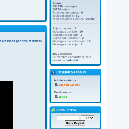
Totaux
134436
messages
19856
sujets
Total des annonces :
0
Total des post-it :
62
Total des pièces jointes :
21992
Sujets par jour :
3
Messages par jour :
19
Utilisateurs par jour :
1
Sujets par utilisateur :
2
s classées par titre et niveau
Messages par utilisateur :
15
Messages par sujet :
7
8820
membres
Le membre enregistré le plus
récent est
salinosk
.
L’ÉQUIPE DU FORUM
Administrateurs
ClassicGuitare
Modérateurs
didier
DONS PAYPAL