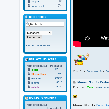
(40)
SophK
(64)
wsuemnick
RECHERCHER
Recherche avancée
UTILISATEURS ACTIFS
Nom d’utilisateur
Messages
12519
didier
Vus : 32 •
Réponses : 0
•
Ré
11908
ClassicGuitare
10164
hirondelle
M
Minuet No.63 - Pedro
6018
rdan06
e
5086
Posté par :
Marieh
»
mar. aoû
rolanbo
s
s
a
NOUVEAUX MEMBRES
g
e
Minuet No.63
-
Pedro Xi
Nom d’utilisateur
Enregistré le