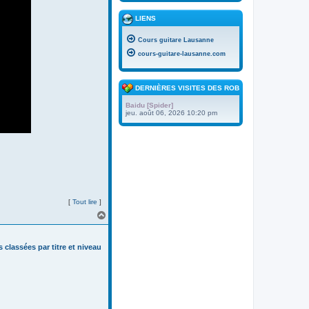
LIENS
Cours guitare Lausanne
cours-guitare-lausanne.com
DERNIÈRES VISITES DES ROBOTS
Baidu [Spider]
jeu. août 06, 2026 10:20 pm
[
Tout lire
]
H
a
u
t
s classées par titre et niveau