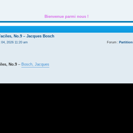
Bienvenue parmi nous !
Faciles, No.9 – Jacques Bosch
t 04, 2026 11:20 am
Forum :
Partition
les, No.9
–
Bosch, Jacques