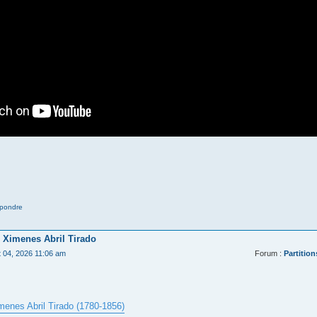
pondre
 Ximenes Abril Tirado
t 04, 2026 11:06 am
Forum :
Partition
menes Abril Tirado (1780-1856)