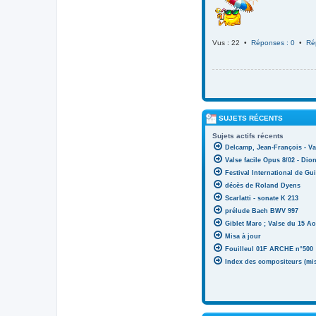
Vus : 22 •
Réponses : 0
•
Ré
SUJETS RÉCENTS
Sujets actifs récents
Delcamp, Jean-François - Va
Valse facile Opus 8/02 - Di
Festival International de Gui
décès de Roland Dyens
Scarlatti - sonate K 213
prélude Bach BWV 997
Giblet Marc ; Valse du 15 Ao
Misa à jour
Fouilleul 01F ARCHE n°500
Index des compositeurs (mise