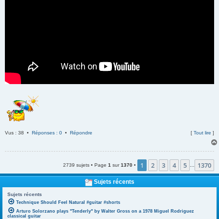
Vus : 38 •
Réponses : 0
•
Répondre
[
Tout lire
]
1
2
3
4
5
1370
2739 sujets • Page
1
sur
1370
•
…
Sujets récents
Sujets récents
Technique Should Feel Natural #guitar #shorts
Arturo Solorzano plays "Tenderly" by Walter Gross on a 1978 Miguel Rodriguez
classical guitar