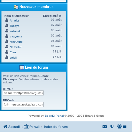
Nouveaux membres
Nom d’utilisateur
Enregistré le
07 août
Amelia
07 août
Tocoya
06 août
salinosk
05 août
ayayema
04 août
ramfuture
04 août
Narbe62
23 juil.
Clau
17 juil.
soleil
Lien du forum
Voici un lien vers le forum
Guitare
Classique
. Veuillez utiliser un des codes
suivant :
HTML :
BBCode :
Powered by
Board3 Portal
© 2009 - 2023 Board3 Group
Accueil
Portail
Index du forum