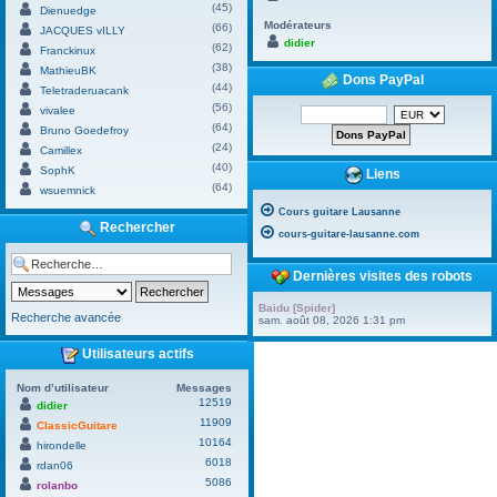
(45)
Dienuedge
Modérateurs
(66)
JACQUES vILLY
didier
(62)
Franckinux
(38)
MathieuBK
Dons PayPal
(44)
Teletraderuacank
(56)
vivalee
(64)
Bruno Goedefroy
(24)
Camillex
(40)
SophK
Liens
(64)
wsuemnick
Cours guitare Lausanne
Rechercher
cours-guitare-lausanne.com
Dernières visites des robots
Baidu [Spider]
Recherche avancée
sam. août 08, 2026 1:31 pm
Utilisateurs actifs
Nom d’utilisateur
Messages
12519
didier
11909
ClassicGuitare
10164
hirondelle
6018
rdan06
5086
rolanbo