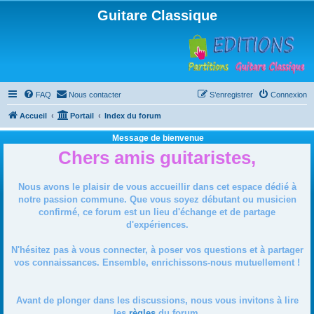
Guitare Classique
FAQ
Nous contacter
S’enregistrer
Connexion
Accueil
Portail
Index du forum
Message de bienvenue
Chers amis guitaristes,
Nous avons le plaisir de vous accueillir dans cet espace dédié à
notre passion commune. Que vous soyez débutant ou musicien
confirmé, ce forum est un lieu d'échange et de partage
d'expériences.
N'hésitez pas à vous connecter, à poser vos questions et à partager
vos connaissances. Ensemble, enrichissons-nous mutuellement !
Avant de plonger dans les discussions, nous vous invitons à lire
les
règles
du forum.