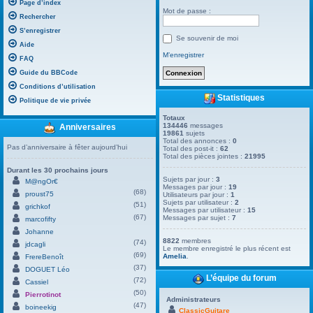
Page d’index
Mot de passe :
Rechercher
S’enregistrer
Se souvenir de moi
Aide
M’enregistrer
FAQ
Guide du BBCode
Conditions d’utilisation
Statistiques
Politique de vie privée
Totaux
134446
messages
Anniversaires
19861
sujets
Total des annonces :
0
Pas d’anniversaire à fêter aujourd’hui
Total des post-it :
62
Total des pièces jointes :
21995
Durant les 30 prochains jours
Sujets par jour :
3
M@ngOr€
Messages par jour :
19
(68)
proust75
Utilisateurs par jour :
1
Sujets par utilisateur :
2
(51)
grichkof
Messages par utilisateur :
15
(67)
Messages par sujet :
7
marcofifty
Johanne
8822
membres
(74)
jdcagli
Le membre enregistré le plus récent est
(69)
Amelia
.
FrereBenoît
(37)
DOGUET Léo
L’équipe du forum
(72)
Cassiel
(50)
Pierrotinot
Administrateurs
(47)
boineekig
ClassicGuitare