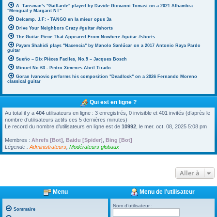
A. Tansman's "Gaillarde" played by Davide Giovanni Tomasi on a 2021 Alhambra
"Mengual y Margarit NT"
Delcamp. J.F: - TANGO en la mieur opus 3a
Drive Your Neighbors Crazy #guitar #shorts
The Guitar Piece That Appeared From Nowhere #guitar #shorts
Payam Shahidi plays "Nacencia" by Manolo Sanlúcar on a 2017 Antonio Raya Pardo
guitar
Sueño – Dix Pièces Faciles, No.9 – Jacques Bosch
Minuet No.63 - Pedro Ximenes Abril Tirado
Goran Ivanovic performs his composition "Deadlock" on a 2026 Fernando Moreno
classical guitar
Qui est en ligne ?
Au total il y a
404
utilisateurs en ligne : 3 enregistrés, 0 invisible et 401 invités (d’après le
nombre d’utilisateurs actifs ces 5 dernières minutes)
Le record du nombre d’utilisateurs en ligne est de
10992
, le mer. oct. 08, 2025 5:08 pm
Membres :
Ahrefs [Bot]
,
Baidu [Spider]
,
Bing [Bot]
Légende :
Administrateurs
,
Modérateurs globaux
Aller à
Menu
Menu de l’utilisateur
Nom d’utilisateur :
Sommaire