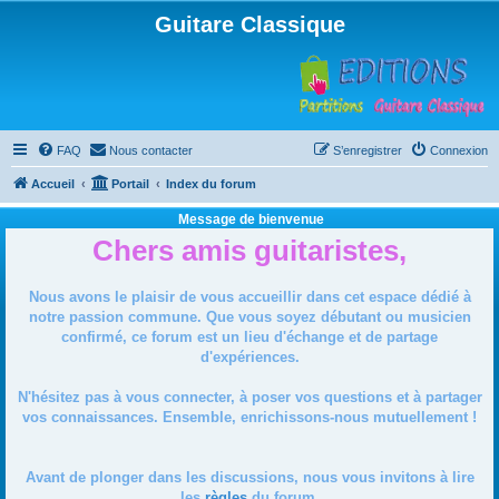
Guitare Classique
FAQ
Nous contacter
S’enregistrer
Connexion
Accueil
Portail
Index du forum
Message de bienvenue
Chers amis guitaristes,
Nous avons le plaisir de vous accueillir dans cet espace dédié à
notre passion commune. Que vous soyez débutant ou musicien
confirmé, ce forum est un lieu d'échange et de partage
d'expériences.
N'hésitez pas à vous connecter, à poser vos questions et à partager
vos connaissances. Ensemble, enrichissons-nous mutuellement !
Avant de plonger dans les discussions, nous vous invitons à lire
les
règles
du forum.