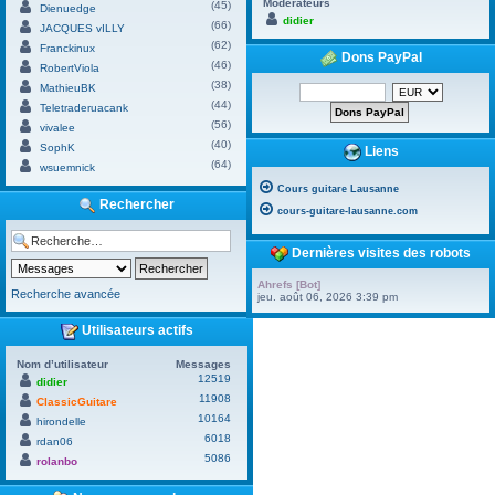
Modérateurs
(45)
Dienuedge
didier
(66)
JACQUES vILLY
(62)
Franckinux
Dons PayPal
(46)
RobertViola
(38)
MathieuBK
(44)
Teletraderuacank
(56)
vivalee
(40)
SophK
Liens
(64)
wsuemnick
Cours guitare Lausanne
Rechercher
cours-guitare-lausanne.com
Dernières visites des robots
Ahrefs [Bot]
Recherche avancée
jeu. août 06, 2026 3:39 pm
Utilisateurs actifs
Nom d’utilisateur
Messages
12519
didier
11908
ClassicGuitare
10164
hirondelle
6018
rdan06
5086
rolanbo