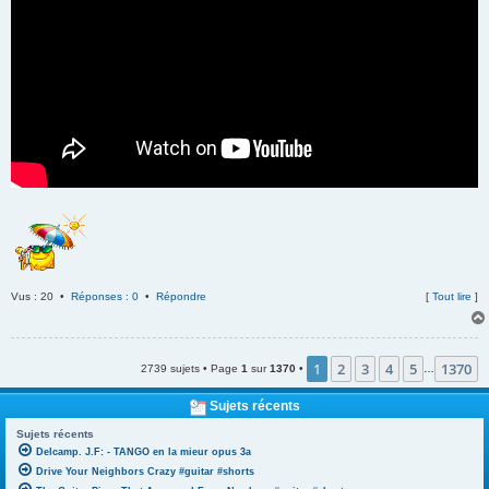
Vus : 20 •
Réponses : 0
•
Répondre
[
Tout lire
]
1
2
3
4
5
1370
2739 sujets • Page
1
sur
1370
•
…
Sujets récents
Sujets récents
Delcamp. J.F: - TANGO en la mieur opus 3a
Drive Your Neighbors Crazy #guitar #shorts