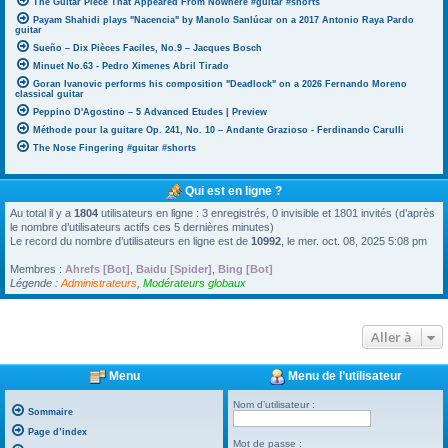
The Guitar Piece That Appeared From Nowhere #guitar #shorts
Payam Shahidi plays "Nacencia" by Manolo Sanlúcar on a 2017 Antonio Raya Pardo
guitar
Sueño – Dix Pièces Faciles, No.9 – Jacques Bosch
Minuet No.63 - Pedro Ximenes Abril Tirado
Goran Ivanovic performs his composition "Deadlock" on a 2026 Fernando Moreno
classical guitar
Peppino D'Agostino – 5 Advanced Etudes | Preview
Méthode pour la guitare Op. 241, No. 10 – Andante Grazioso - Ferdinando Carulli
The Nose Fingering #guitar #shorts
Qui est en ligne ?
Au total il y a
1804
utilisateurs en ligne : 3 enregistrés, 0 invisible et 1801 invités (d’après
le nombre d’utilisateurs actifs ces 5 dernières minutes)
Le record du nombre d’utilisateurs en ligne est de
10992
, le mer. oct. 08, 2025 5:08 pm
Membres :
Ahrefs [Bot]
,
Baidu [Spider]
,
Bing [Bot]
Légende :
Administrateurs
,
Modérateurs globaux
Aller à
Menu
Menu de l’utilisateur
Nom d’utilisateur :
Sommaire
Page d’index
Mot de passe :