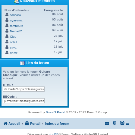
Nouveaux membres
Nom d’utilisateur
Enregistré le
06 août
salinosk
05 août
ayayema
04 août
ramfuture
04 août
Narbe62
23 juil.
Clau
17 juil.
soleil
13 juil.
yaya
12 juil.
dome
Lien du forum
Voici un lien vers le forum
Guitare
Classique
. Veuillez utiliser un des codes
suivant :
HTML :
BBCode :
Powered by
Board3 Portal
© 2009 - 2023 Board3 Group
Accueil
Portail
Index du forum
Développé par
phpBB
® Forum Software © phpBB Limited